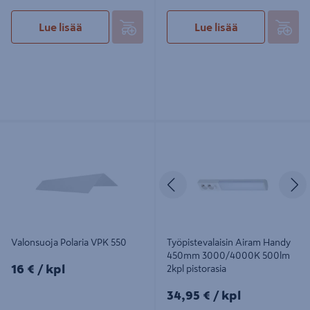
Lue lisää
Lue lisää
Valonsuoja Polaria VPK 550
Työpistevalaisin Airam Handy
450mm 3000/4000K 500lm 2kpl
pistorasia
Edellinen
S
Valonsuoja Polaria VPK 550
Työpistevalaisin Airam Handy
450mm 3000/4000K 500lm
16€/kpl
16 €
/ kpl
2kpl pistorasia
34,95€/kpl
34,95 €
/ kpl