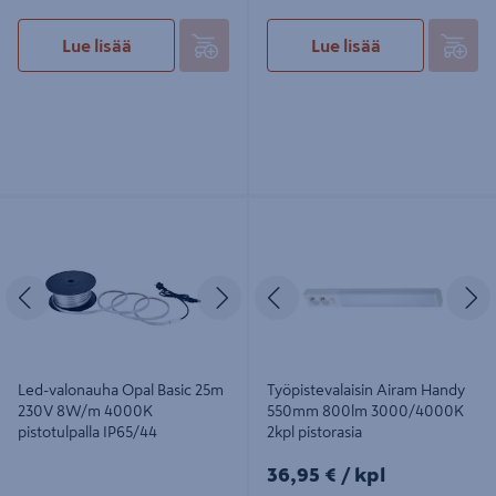
Lue lisää
Lue lisää
Led-valonauha Opal Basic 25m 230V
Työpistevalaisin Airam Handy
8W/m 4000K pistotulpalla IP65/44
550mm 800lm 3000/4000K 2kpl
pistorasia
Edellinen
Seuraava
Edellinen
S
Led-valonauha Opal Basic 25m
Työpistevalaisin Airam Handy
230V 8W/m 4000K
550mm 800lm 3000/4000K
pistotulpalla IP65/44
2kpl pistorasia
36,95€/kpl
36,95 €
/ kpl