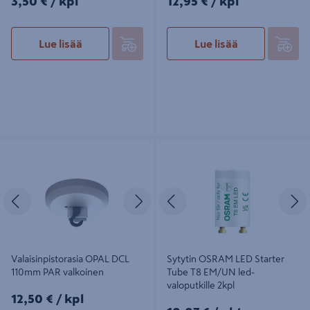
3,50 €
/ kpl
12,95 €
/ kpl
Lue lisää
Lue lisää
Valaisinpistorasia OPAL DCL 110mm
Sytytin OSRAM LED Starter Tube T8
PAR valkoinen
EM/UN led-valoputkille 2kpl
Edellinen
Seuraava
Edellinen
S
Valaisinpistorasia OPAL DCL
Sytytin OSRAM LED Starter
110mm PAR valkoinen
Tube T8 EM/UN led-
valoputkille 2kpl
12,50€/kpl
12,50 €
/ kpl
10,07€/pkt