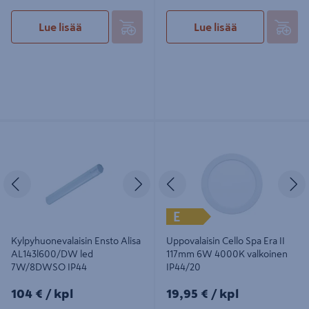
Lue lisää
Lue lisää
Kylpyhuonevalaisin Ensto Alisa
Uppovalaisin Cello Spa Era II 117mm
AL143l600/DW led 7W/8DWSO
6W 4000K valkoinen IP44/20
IP44
Edellinen
Seuraava
Edellinen
S
E
Kylpyhuonevalaisin Ensto Alisa
Uppovalaisin Cello Spa Era II
AL143l600/DW led
117mm 6W 4000K valkoinen
7W/8DWSO IP44
IP44/20
104€/kpl
19,95€/kpl
104 €
/ kpl
19,95 €
/ kpl