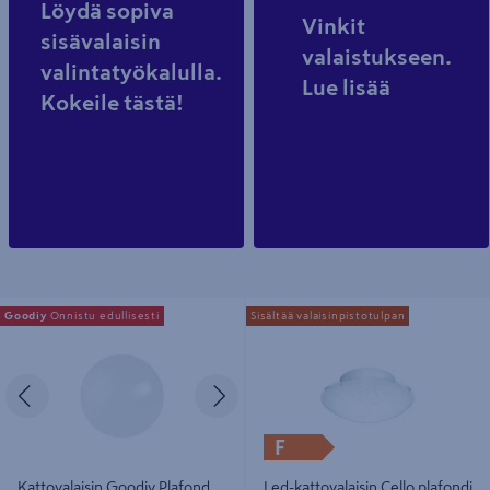
Löydä sopiva
Vinkit
sisävalaisin
valaistukseen.
valintatyökalulla.
Lue lisää
Kokeile tästä!
Kattovalaisin Goodiy Plafond led
Led-kattovalaisin Cello plafondi
Goodiy
Onnistu edullisesti
Sisältää valaisinpistotulpan
250mm 850lm 8W 4000K IP20
315mm
Edellinen
Seuraava
F
Kattovalaisin Goodiy Plafond
Led-kattovalaisin Cello plafondi