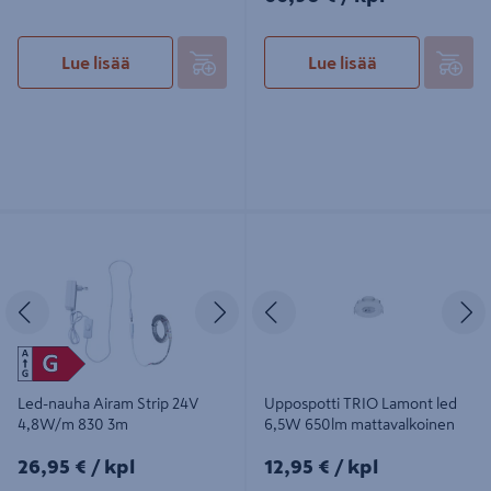
Lue lisää
Lue lisää
Led-nauha Airam Strip 24V 4,8W/m
Uppospotti TRIO Lamont led 6,5W
830 3m
650lm mattavalkoinen
Edellinen
Seuraava
Edellinen
S
Led-nauha Airam Strip 24V
Uppospotti TRIO Lamont led
4,8W/m 830 3m
6,5W 650lm mattavalkoinen
26,95€/kpl
12,95€/kpl
26,95 €
/ kpl
12,95 €
/ kpl