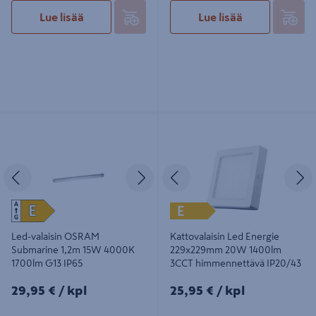
Lue lisää
Lue lisää
Led-valaisin OSRAM Submarine
Kattovalaisin Led Energie
1,2m 15W 4000K 1700lm G13 IP65
229x229mm 20W 1400lm 3CCT
himmennettävä IP20/43
Edellinen
Seuraava
Edellinen
S
E
Led-valaisin OSRAM
Kattovalaisin Led Energie
Submarine 1,2m 15W 4000K
229x229mm 20W 1400lm
1700lm G13 IP65
3CCT himmennettävä IP20/43
29,95€/kpl
25,95€/kpl
29,95 €
/ kpl
25,95 €
/ kpl