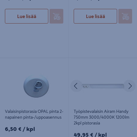
Lue lisää
Lue lisää
Valaisinpistorasia OPAL pinta 2-
Työpistevalaisin Airam Handy
napainen pinta-/uppoasennus
750mm 3000/4000K 1200lm 2kpl
pistorasia
Edellinen
S
Valaisinpistorasia OPAL pinta 2-
Työpistevalaisin Airam Handy
napainen pinta-/uppoasennus
750mm 3000/4000K 1200lm
2kpl pistorasia
6,50€/kpl
6,50 €
/ kpl
49,95€/kpl
49,95 €
/ kpl