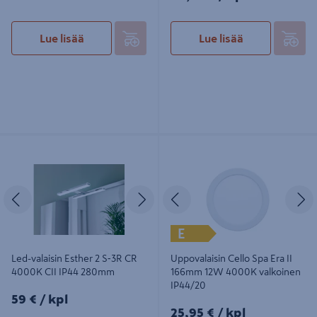
Lue lisää
Lue lisää
Led-valaisin Esther 2 S‐3R CR
Uppovalaisin Cello Spa Era II 166mm
4000K CII IP44 280mm
12W 4000K valkoinen IP44/20
Edellinen
Seuraava
Edellinen
S
E
Led-valaisin Esther 2 S‐3R CR
Uppovalaisin Cello Spa Era II
4000K CII IP44 280mm
166mm 12W 4000K valkoinen
IP44/20
59€/kpl
59 €
/ kpl
25,95€/kpl
25,95 €
/ kpl