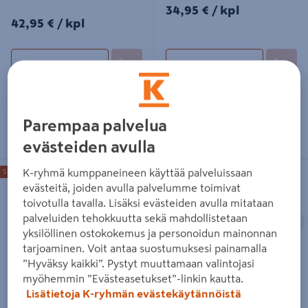
34,95€/kpl
34,95 €
/ kpl
42,95€/kpl
42,95 €
/ kpl
Lue lisää
Lue lisää
Parempaa palvelua
evästeiden avulla
Kattovalaisin Cello Parody 3x35W
Kattovalaisin Cello Plafond II
K-ryhmä kumppaneineen käyttää palveluissaan
Sisältää valaisinpistotulpan
Sisältää valaisinpistotulpan
GU10
400mm
evästeitä, joiden avulla palvelumme toimivat
toivotulla tavalla. Lisäksi evästeiden avulla mitataan
Edellinen
S
palveluiden tehokkuutta sekä mahdollistetaan
yksilöllinen ostokokemus ja personoidun mainonnan
tarjoaminen. Voit antaa suostumuksesi painamalla
”Hyväksy kaikki”. Pystyt muuttamaan valintojasi
myöhemmin ”Evästeasetukset”-linkin kautta.
Kattovalaisin Cello Parody
Kattovalaisin Cello Plafond II
3x35W GU10
400mm
Lisätietoja K-ryhmän evästekäytännöistä