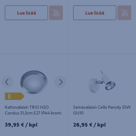
Lue lisää
Lue lisää
Kattovalaisin TRIO H2O Condus
Seinävalaisin Cello Parody 35W
31,5cm E27 IP44 kromi
GU10
Edellinen
Seuraava
E
Kattovalaisin TRIO H2O
Seinävalaisin Cello Parody 35W
Condus 31,5cm E27 IP44 kromi
GU10
39,95€/kpl
26,95€/kpl
39,95 €
/ kpl
26,95 €
/ kpl