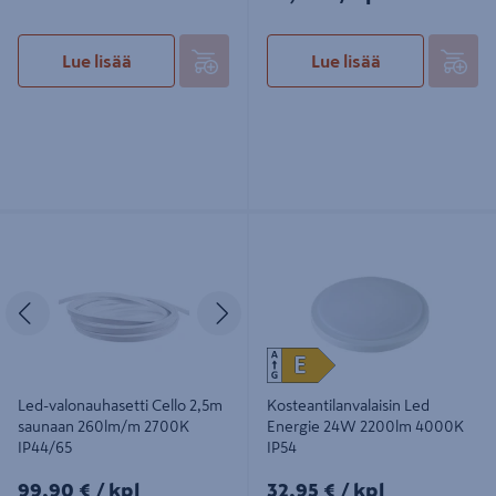
Lue lisää
Lue lisää
Led-valonauhasetti Cello 2,5m
Kosteantilanvalaisin Led Energie
saunaan 260lm/m 2700K IP44/65
24W 2200lm 4000K IP54
Edellinen
Seuraava
Led-valonauhasetti Cello 2,5m
Kosteantilanvalaisin Led
saunaan 260lm/m 2700K
Energie 24W 2200lm 4000K
IP44/65
IP54
99,90€/kpl
32,95€/kpl
99,90 €
/ kpl
32,95 €
/ kpl