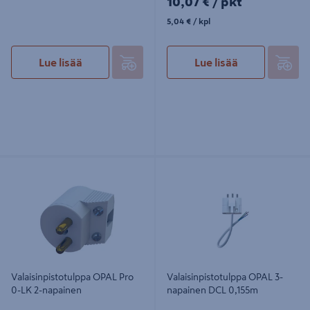
10,07 €
/ pkt
5,04€/kpl
5,04 €
/ kpl
Lue lisää
Lue lisää
Valaisinpistotulppa OPAL Pro 0-LK
Valaisinpistotulppa OPAL 3-
2-napainen
napainen DCL 0,155m
Valaisinpistotulppa OPAL Pro
Valaisinpistotulppa OPAL 3-
0-LK 2-napainen
napainen DCL 0,155m