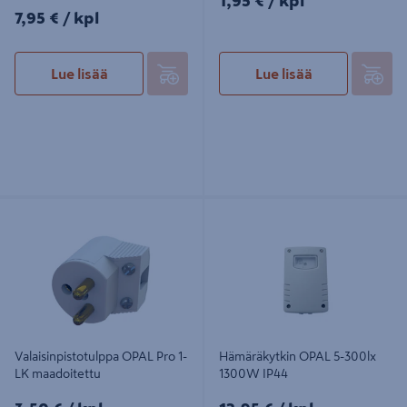
1,95 €
/ kpl
7,95€/kpl
7,95 €
/ kpl
Lue lisää
Lue lisää
Valaisinpistotulppa OPAL Pro 1-LK
Hämäräkytkin OPAL 5-300lx 1300W
maadoitettu
IP44
Valaisinpistotulppa OPAL Pro 1-
Hämäräkytkin OPAL 5-300lx
LK maadoitettu
1300W IP44
3,50€/kpl
12,95€/kpl