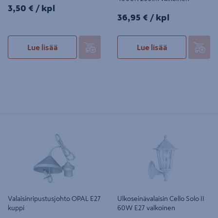
3,50€/kpl
3,50 €
/ kpl
36,95€/kpl
36,95 €
/ kpl
Lue lisää
Lue lisää
Valaisinripustusjohto OPAL E27
Ulkoseinävalaisin Cello Solo II 60W
kuppi
E27 valkoinen
Valaisinripustusjohto OPAL E27
Ulkoseinävalaisin Cello Solo II
kuppi
60W E27 valkoinen