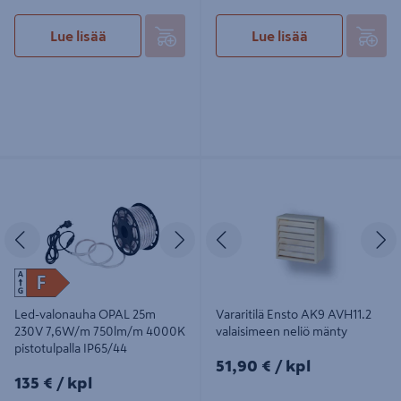
Lue lisää
Lue lisää
Led-valonauha OPAL 25m 230V
Vararitilä Ensto AK9 AVH11.2
7,6W/m 750lm/m 4000K
valaisimeen neliö mänty
pistotulpalla IP65/44
Edellinen
Seuraava
Edellinen
S
Led-valonauha OPAL 25m
Vararitilä Ensto AK9 AVH11.2
230V 7,6W/m 750lm/m 4000K
valaisimeen neliö mänty
pistotulpalla IP65/44
51,90€/kpl
51,90 €
/ kpl
135€/kpl
135 €
/ kpl