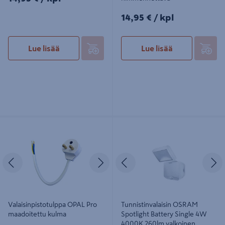
14,95€/kpl
14,95 €
/ kpl
Lue lisää
Lue lisää
Valaisinpistotulppa OPAL Pro
Tunnistinvalaisin OSRAM Spotlight
maadoitettu kulma
Battery Single 4W 4000K 260lm
valkoinen
Edellinen
Seuraava
Edellinen
S
Valaisinpistotulppa OPAL Pro
Tunnistinvalaisin OSRAM
maadoitettu kulma
Spotlight Battery Single 4W
4000K 260lm valkoinen