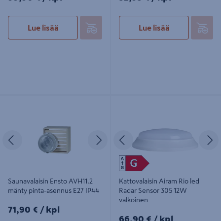
Lue lisää
Lue lisää
Saunavalaisin Ensto AVH11.2 mänty
Kattovalaisin Airam Rio led Radar
pinta-asennus E27 IP44
Sensor 305 12W valkoinen
Edellinen
Seuraava
Edellinen
S
Saunavalaisin Ensto AVH11.2
Kattovalaisin Airam Rio led
mänty pinta-asennus E27 IP44
Radar Sensor 305 12W
valkoinen
71,90€/kpl
71,90 €
/ kpl
66,90€/kpl
66,90 €
/ kpl