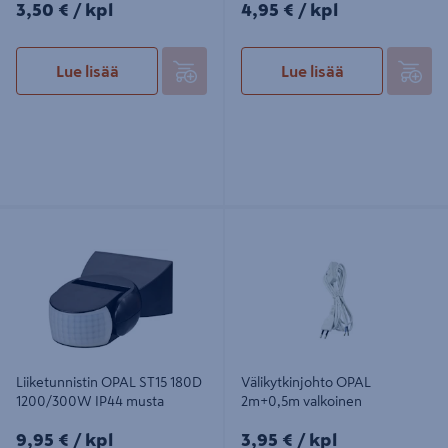
3,50€/kpl
4,95€/kpl
3,50 €
/ kpl
4,95 €
/ kpl
Lue lisää
Lue lisää
Liiketunnistin OPAL ST15 180D
Välikytkinjohto OPAL 2m+0,5m
1200/300W IP44 musta
valkoinen
Liiketunnistin OPAL ST15 180D
Välikytkinjohto OPAL
1200/300W IP44 musta
2m+0,5m valkoinen
9,95€/kpl
3,95€/kpl
9,95 €
/ kpl
3,95 €
/ kpl