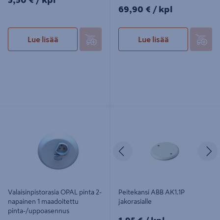
3,50 €
/ kpl
69,90€/kpl
69,90 €
/ kpl
Lue lisää
Lue lisää
Valaisinpistorasia OPAL pinta 2-
Peitekansi ABB AK1.1P jakorasialle
napainen 1 maadoitettu
pinta-/uppoasennus
Edellinen
S
Valaisinpistorasia OPAL pinta 2-
Peitekansi ABB AK1.1P
napainen 1 maadoitettu
jakorasialle
pinta-/uppoasennus
1,95€/kpl