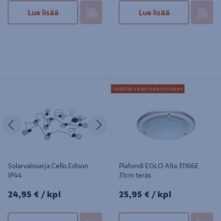
Lue lisää
Lue lisää
Solarvalosarja Cello Edison IP44
Plafondi EGLO Alta 31166E 31cm
Sisältää valaisinpistotulpan
teräs
Edellinen
Seuraava
Solarvalosarja Cello Edison
Plafondi EGLO Alta 31166E
IP44
31cm teräs
24,95€/kpl
25,95€/kpl
24,95 €
/ kpl
25,95 €
/ kpl