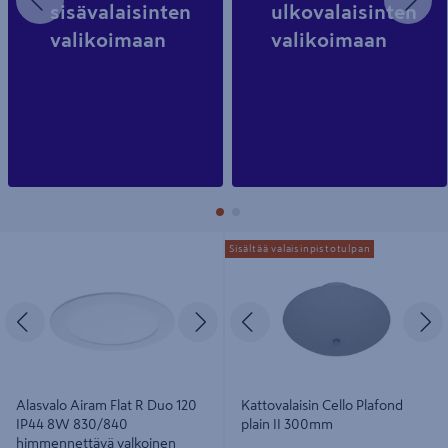
sisävalaisinten
ulkovalaisinten
valikoimaan
valikoimaan
Alasvalo Airam Flat R Duo 120 IP44
Kattovalaisin Cello Plafond plain II
Sisältää valaisinpistotulpan
8W 830/840 himmennettävä
300mm
valkoinen
Edellinen
Seuraava
Edellinen
S
Alasvalo Airam Flat R Duo 120
Kattovalaisin Cello Plafond
IP44 8W 830/840
plain II 300mm
himmennettävä valkoinen