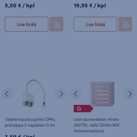
5,50€/kpl
19,95€/kpl
5,50 €
/ kpl
19,95 €
/ kpl
Lue lisää
Lue lisää
Valaisinripustusjohto OPAL
Led-saunavalaisin Airam 260TRL
protulppa 2-napainen 0,1m
neliö 500lm 8W himmennettävä
Edellinen
Seuraava
Edellinen
S
G
Valaisinripustusjohto OPAL
Led-saunavalaisin Airam
protulppa 2-napainen 0,1m
260TRL neliö 500lm 8W
himmennettävä
3,50€/kpl