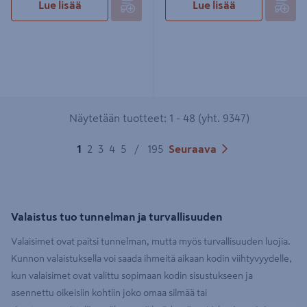
Lue lisää
Lue lisää
Näytetään tuotteet: 1 - 48 (yht. 9347)
1
2
3
4
5
/
195
Seuraava
Valaistus tuo tunnelman ja turvallisuuden
Valaisimet ovat paitsi tunnelman, mutta myös turvallisuuden luojia.
Kunnon valaistuksella voi saada ihmeitä aikaan kodin viihtyvyydelle,
kun valaisimet ovat valittu sopimaan kodin sisustukseen ja
asennettu oikeisiin kohtiin joko omaa silmää tai