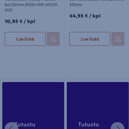
led 250mm 850lm 8W 4000K
315mm
IP20
44,95€/kpl
44,95 €
/ kpl
10,95€/kpl
10,95 €
/ kpl
Lue lisää
Lue lisää
Tutustu
Tutustu
Edellinen
Seu