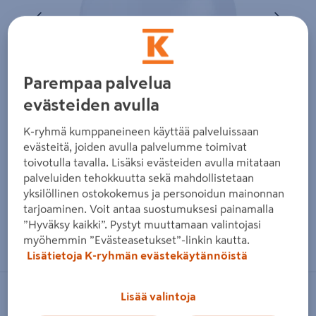
Edellinen
Seura
Parempaa palvelua
evästeiden avulla
K-ryhmä kumppaneineen käyttää palveluissaan
evästeitä, joiden avulla palvelumme toimivat
toivotulla tavalla. Lisäksi evästeiden avulla mitataan
palveluiden tehokkuutta sekä mahdollistetaan
yksilöllinen ostokokemus ja personoidun mainonnan
tarjoaminen. Voit antaa suostumuksesi painamalla
”Hyväksy kaikki”. Pystyt muuttamaan valintojasi
Zoomaa kuvaa sormilla kosketusnäytöllä
myöhemmin ”Evästeasetukset”-linkin kautta.
Lisätietoja K-ryhmän evästekäytännöistä
Lisää valintoja
GOODIY