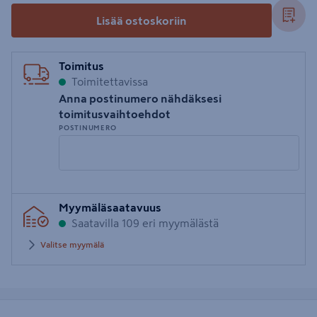
Lisää ostoskoriin
Toimitus
Toimitettavissa
Anna postinumero nähdäksesi
toimitusvaihtoehdot
POSTINUMERO
Syötä
Myymäläsaatavuus
postinumero
Saatavilla 109 eri myymälästä
Valitse myymälä