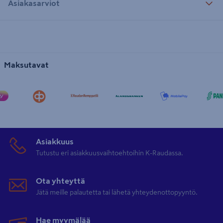
Asiakasarviot
Maksutavat
Asiakkuus
Tutustu eri asiakkuusvaihtoehtoihin K-Raudassa.
Ota yhteyttä
Jätä meille palautetta tai lähetä yhteydenottopyyntö.
Hae myymälää