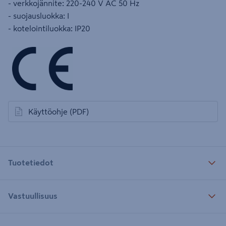
- verkkojännite: 220-240 V AC 50 Hz
- suojausluokka: I
- kotelointiluokka: IP20
Käyttöohje
(PDF)
avautuu uuteen välilehteen
Tuotetiedot
Vastuullisuus