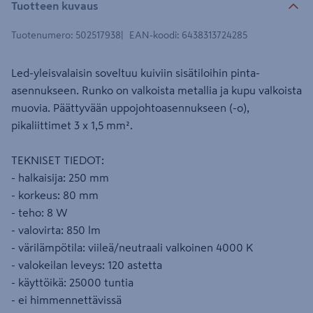
Tuotteen kuvaus
Tuotenumero
:
502517938
EAN-koodi
:
6438313724285
Led-yleisvalaisin soveltuu kuiviin sisätiloihin pinta-
asennukseen. Runko on valkoista metallia ja kupu valkoista
muovia. Päättyvään uppojohtoasennukseen (-o),
pikaliittimet 3 x 1,5 mm².
TEKNISET TIEDOT:
- halkaisija: 250 mm
- korkeus: 80 mm
- teho: 8 W
- valovirta: 850 lm
- värilämpötila: viileä/neutraali valkoinen 4000 K
- valokeilan leveys: 120 astetta
- käyttöikä: 25000 tuntia
- ei himmennettävissä