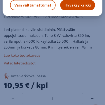
Kattovalaisin Goodiy Plafond led
Vain välttämättömät
Hyväksy kaikki
250mm 850lm 8W 4000K IP20
Tuotenumero
:
502517938
EAN-koodi
:
6438313724285
Led-plafondi kuiviin sisätiloihin. Päättyvään
uppojohtoasennukseen. Teho 8 W, valovirta 850 lm,
värilämpötila 4000 K, käyttöikä 25 000h. Halkaisija
250mm ja korkeus 80mm. Kiinnitysreikien väli 78mm
Lue koko tuotekuvaus
Katso liitetiedostot
Hinta verkkokaupassa
10,95€/kpl
10,95 €
/ kpl
1 tuotetta
Määrä
−
+