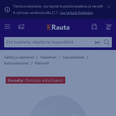
Tietoturvatiedote: Jos käytät kryptolompakkoa ja vierailit
K-ryhmän verkkosivuilla 27.7.,
lue tärkeät lisätiedot
.
/
/
/
Sähkö ja valaisimet
Valaisimet
Sisävalaisimet
/
Kattovalaisimet
Plafondit
Yksityiskohtainen kuvaus löytyy Tuotteen kuvaus -maamerki
Goodiy
Onnistu edullisesti