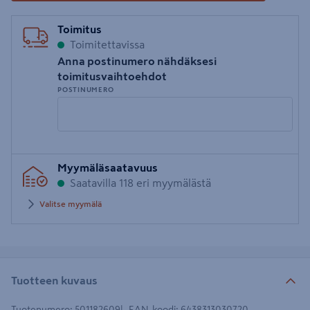
Toimitus
Toimitettavissa
Anna postinumero nähdäksesi
toimitusvaihtoehdot
POSTINUMERO
Syötä
Myymäläsaatavuus
postinumero
Saatavilla 118 eri myymälästä
Valitse myymälä
Tuotteen kuvaus
Tuotenumero
:
501182609
EAN-koodi
:
6438313030720