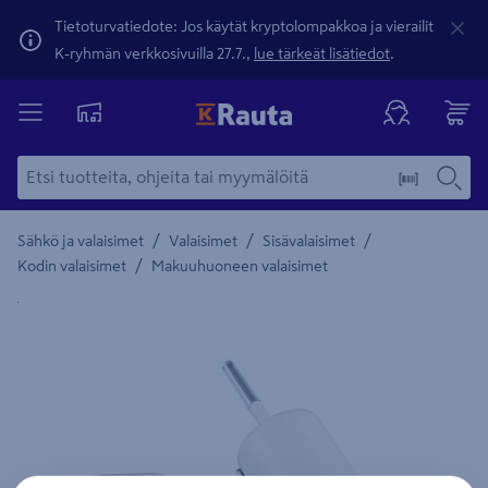
Tietoturvatiedote: Jos käytät kryptolompakkoa ja vierailit
K-ryhmän verkkosivuilla 27.7.,
lue tärkeät lisätiedot
.
/
/
/
Sähkö ja valaisimet
Valaisimet
Sisävalaisimet
/
Kodin valaisimet
Makuuhuoneen valaisimet
Yksityiskohtainen kuvaus löytyy Tuotteen kuvaus -maamerki