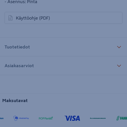
- Asennus: Pinta
Käyttöohje
(PDF)
avautuu uuteen välilehteen
Tuotetiedot
Asiakasarviot
Maksutavat