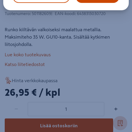
Seinävalaisin Cello Parody 35W GU10
Tuotenumero
:
501182609
EAN-koodi
:
6438313030720
Runko kiiltävän valkoiseksi maalattua metallia.
Maksimiteho 35 W. GU10-kanta. Sisältää kytkimen
liitosjohdolla.
Lue koko tuotekuvaus
Katso liitetiedostot
Hinta verkkokaupassa
26,95€/kpl
26,95 €
/ kpl
1 tuotetta
Määrä
−
+
Lisää ostoskoriin