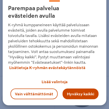
F
Parempaa palvelua
Led-kattovalaisin Cello plafondi
Kattovalaisin Airam Rio led
315mm
Radar Sensor 305 12W
evästeiden avulla
valkoinen
44,95€/kpl
44,95 €
/ kpl
K-ryhmä kumppaneineen käyttää palveluissaan
66,90€/kpl
66,90 €
/ kpl
evästeitä, joiden avulla palvelumme toimivat
toivotulla tavalla. Lisäksi evästeiden avulla mitataan
palveluiden tehokkuutta sekä mahdollistetaan
Lue lisää
Lue lisää
yksilöllinen ostokokemus ja personoidun mainonnan
tarjoaminen. Voit antaa suostumuksesi painamalla
”Hyväksy kaikki”. Pystyt muuttamaan valintojasi
myöhemmin ”Evästeasetukset”-linkin kautta.
Lisätietoja K-ryhmän evästekäytännöistä
Uppospotti TRIO Lamont led 6,5W
Kattovalaisin Cello Plafond plain II
Sisältää valaisinpistotulpan
Lisää valintoja
650lm mattavalkoinen
300mm
Vain välttämättömät
Hyväksy kaikki
Edellinen
Seuraava
Edellinen
S