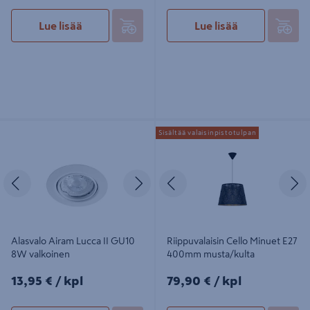
Lue lisää
Lue lisää
Alasvalo Airam Lucca II GU10 8W
Riippuvalaisin Cello Minuet E27
Sisältää valaisinpistotulpan
valkoinen
400mm musta/kulta
Edellinen
Seuraava
Edellinen
S
Alasvalo Airam Lucca II GU10
Riippuvalaisin Cello Minuet E27
8W valkoinen
400mm musta/kulta
13,95€/kpl
79,90€/kpl
13,95 €
/ kpl
79,90 €
/ kpl