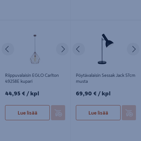
Riippuvalaisin EGLO Carlton 49258E
Pöytävalaisin Sessak Jack 57cm
kupari
musta
Edellinen
Seuraava
Edellinen
S
Riippuvalaisin EGLO Carlton
Pöytävalaisin Sessak Jack 57cm
49258E kupari
musta
44,95€/kpl
69,90€/kpl
44,95 €
/ kpl
69,90 €
/ kpl
Lue lisää
Lue lisää