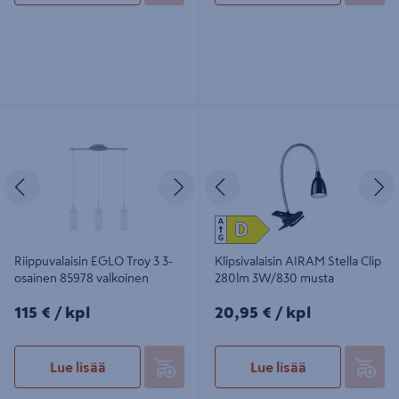
Riippuvalaisin EGLO Troy 3 3-
Klipsivalaisin AIRAM Stella Clip
osainen 85978 valkoinen
280lm 3W/830 musta
Edellinen
Seuraava
Edellinen
S
Riippuvalaisin EGLO Troy 3 3-
Klipsivalaisin AIRAM Stella Clip
osainen 85978 valkoinen
280lm 3W/830 musta
115€/kpl
20,95€/kpl
115 €
/ kpl
20,95 €
/ kpl
Lue lisää
Lue lisää