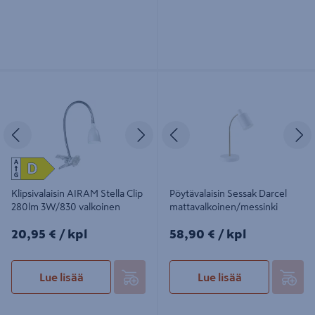
Klipsivalaisin AIRAM Stella Clip
Pöytävalaisin Sessak Darcel
280lm 3W/830 valkoinen
mattavalkoinen/messinki
Edellinen
Seuraava
Edellinen
S
Klipsivalaisin AIRAM Stella Clip
Pöytävalaisin Sessak Darcel
280lm 3W/830 valkoinen
mattavalkoinen/messinki
20,95€/kpl
58,90€/kpl
20,95 €
/ kpl
58,90 €
/ kpl
Lue lisää
Lue lisää