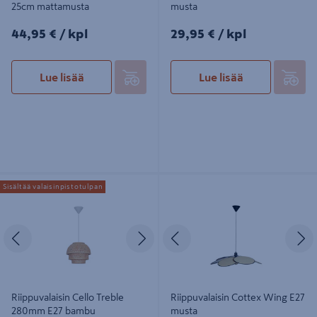
25cm mattamusta
musta
44,95€/kpl
29,95€/kpl
44,95 €
/ kpl
29,95 €
/ kpl
Lue lisää
Lue lisää
Riippuvalaisin Cello Treble 280mm
Riippuvalaisin Cottex Wing E27
Sisältää valaisinpistotulpan
E27 bambu
musta
Edellinen
Seuraava
Edellinen
S
Riippuvalaisin Cello Treble
Riippuvalaisin Cottex Wing E27
280mm E27 bambu
musta