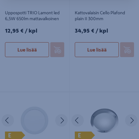
Uppospotti TRIO Lamont led
Kattovalaisin Cello Plafond
6,5W 650lm mattavalkoinen
plain II 300mm
12,95€/kpl
34,95€/kpl
12,95 €
/ kpl
34,95 €
/ kpl
Lue lisää
Lue lisää
Uppovalaisin Cello Spa Era II 117mm
Kattovalaisin TRIO H2O Condus
6W 4000K valkoinen IP44/20
31,5cm E27 IP44 kromi
Edellinen
Seuraava
Edellinen
S
E
E