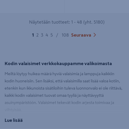
Näytetään tuotteet: 1 - 48 (yht. 5180)
1
2
3
4
5
/
108
Seuraava
Kodin valaisimet verkkokauppamme valikoimasta
Meiltä löytyy huikea määrä hyviä valaisimia ja lamppuja kaikkiin
kodin huoneisiin. Sen lisäksi, että valaisimilla saat lisää valoa kotiin,
etenkin kun ikkunoista sisätiloihin tuleva luonnonvalo ei ole riittävä,
kaikki kodin valaisimet tuovat omaa tyyliä ja näyttävyyttä
asuinympäristöön. Valaisimet tekevät kodin arjesta toimivaa ja
viihtyisää.
Lue lisää
Useita tyylikkäitä kodin valaisimia löydät verkkokaupastamme kodin