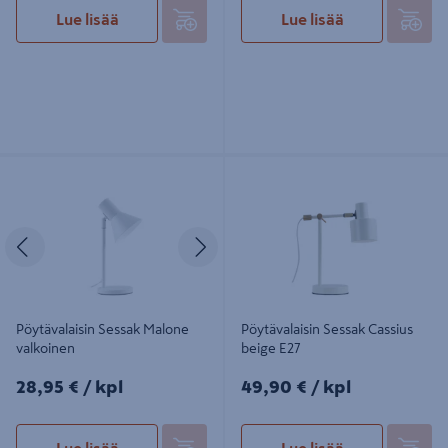
Lue lisää
Lue lisää
Pöytävalaisin Sessak Malone
Pöytävalaisin Sessak Cassius beige
valkoinen
E27
Edellinen
Seuraava
Pöytävalaisin Sessak Malone
Pöytävalaisin Sessak Cassius
valkoinen
beige E27
28,95€/kpl
49,90€/kpl
28,95 €
/ kpl
49,90 €
/ kpl