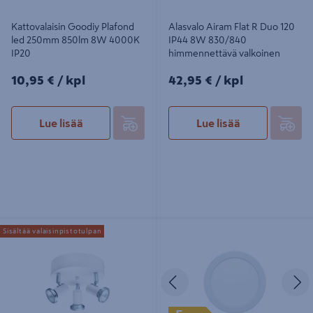
Kattovalaisin Goodiy Plafond
Alasvalo Airam Flat R Duo 120
led 250mm 850lm 8W 4000K
IP44 8W 830/840
IP20
himmennettävä valkoinen
10,95€/kpl
42,95€/kpl
10,95 €
/ kpl
42,95 €
/ kpl
Lue lisää
Lue lisää
Kattovalaisin Cello Parody 3x35W
Uppovalaisin Cello Spa Era II 166mm
Sisältää valaisinpistotulpan
GU10
12W 4000K valkoinen IP44/20
Edellinen
S