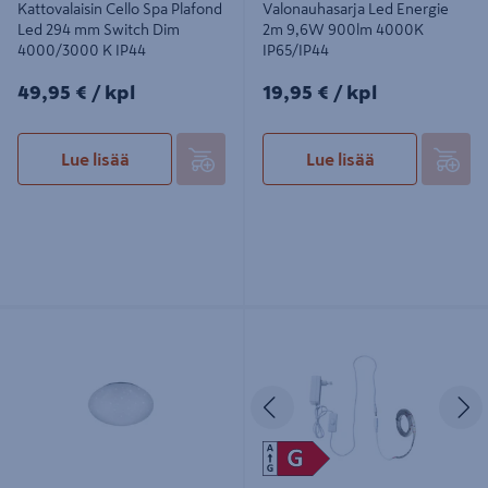
Kattovalaisin Cello Spa Plafond
Valonauhasarja Led Energie
Led 294 mm Switch Dim
2m 9,6W 900lm 4000K
4000/3000 K IP44
IP65/IP44
49,95€/kpl
19,95€/kpl
49,95 €
/ kpl
19,95 €
/ kpl
Lue lisää
Lue lisää
Led-plafondi TRIO Paolo 37cm
Led-nauha Airam Strip 24V 4,8W/m
Starlight IP44
830 5m
Edellinen
S