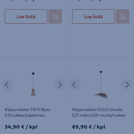
Lue lisää
Lue lisää
Riippuvalaisin TRIO Bijou
Riippuvalaisin EGLO Siruela E27
E27ruskea/paperinaru
maks 42W musta/ruskea
Edellinen
Seuraava
Edellinen
S
Riippuvalaisin TRIO Bijou
Riippuvalaisin EGLO Siruela
E27ruskea/paperinaru
E27 maks 42W musta/ruskea
54,90€/kpl
69,90€/kpl
54,90 €
/ kpl
69,90 €
/ kpl