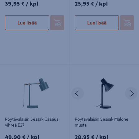
39,95€/kpl
25,95€/kpl
39,95 €
/ kpl
25,95 €
/ kpl
Lue lisää
Lue lisää
Pöytävalaisin Sessak Cassius vihreä
Pöytävalaisin Sessak Malone musta
E27
Edellinen
S
Pöytävalaisin Sessak Cassius
Pöytävalaisin Sessak Malone
vihreä E27
musta
49,90€/kpl
28,95€/kpl
49,90 €
/ kpl
28,95 €
/ kpl