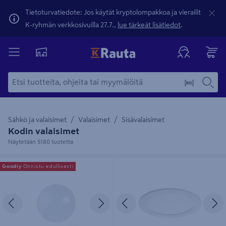
Tietoturvatiedote: Jos käytät kryptolompakkoa ja vierailit
K-ryhmän verkkosivuilla 27.7.,
lue tärkeät lisätiedot
.
Sähkö ja valaisimet
Valaisimet
Sisävalaisimet
Kodin valaisimet
Näytetään 5180 tuotetta
Kattovalaisin Goodiy Plafond led
Alasvalo Airam Flat R Duo 120 IP44
Goodiy
Onnistu edullisesti
250mm 850lm 8W 4000K IP20
8W 830/840 himmennettävä
valkoinen
Edellinen
Seuraava
Edellinen
S