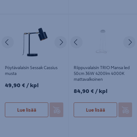
Pöytävalaisin Sessak Cassius musta
Riippuvalaisin TRIO Mansa led 50cm
36W 4200lm 4000K
mattavalkoinen
Edellinen
Seuraava
Edellinen
S
Pöytävalaisin Sessak Cassius
Riippuvalaisin TRIO Mansa led
musta
50cm 36W 4200lm 4000K
mattavalkoinen
49,90€/kpl
49,90 €
/ kpl
84,90€/kpl
84,90 €
/ kpl
Lue lisää
Lue lisää