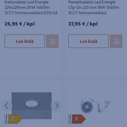
Kattovalaisin Led Energie
Paneelivalaisin Led Energie
229x229mm 20W 1400lm
Clip-On 220 mm 18W 1500lm
3CCT himmennettävä IP20/43
3CCT himmennettävä
25,95€/kpl
27,95€/kpl
25,95 €
/ kpl
27,95 €
/ kpl
Lue lisää
Lue lisää
Kattovalaisin Cello Spa Plafond Led
Valonauhasarja Led Energie 2m
294 mm Switch Dim 4000/3000 K
9,6W 900lm 4000K IP65/IP44
IP44
Edellinen
Seuraava