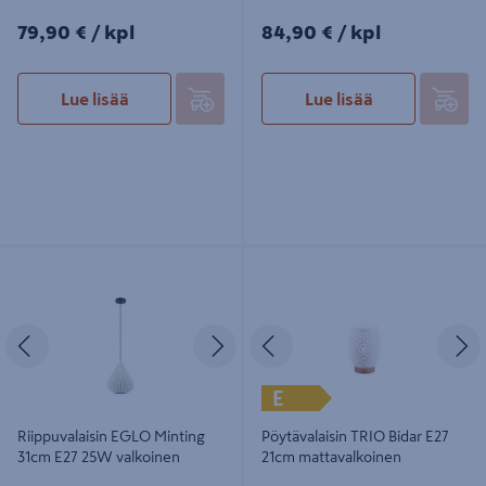
79,90€/kpl
84,90€/kpl
79,90 €
/ kpl
84,90 €
/ kpl
Lue lisää
Lue lisää
Riippuvalaisin EGLO Minting 31cm
Pöytävalaisin TRIO Bidar E27 21cm
E27 25W valkoinen
mattavalkoinen
Edellinen
Seuraava
Edellinen
S
E
Riippuvalaisin EGLO Minting
Pöytävalaisin TRIO Bidar E27
31cm E27 25W valkoinen
21cm mattavalkoinen