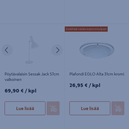
Pöytävalaisin Sessak Jack 57cm
Plafondi EGLO Alta 31cm kromi
Sisältää valaisinpistotulpan
valkoinen
Edellinen
Seuraava
Pöytävalaisin Sessak Jack 57cm
Plafondi EGLO Alta 31cm kromi
valkoinen
26,95€/kpl
26,95 €
/ kpl
69,90€/kpl
69,90 €
/ kpl
Lue lisää
Lue lisää