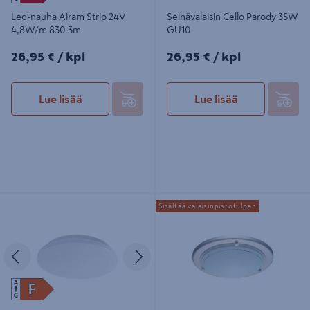
Led-nauha Airam Strip 24V
Seinävalaisin Cello Parody 35W
4,8W/m 830 3m
GU10
26,95€/kpl
26,95€/kpl
26,95 €
/ kpl
26,95 €
/ kpl
Lue lisää
Lue lisää
Plafondi AIRAM Gaia Slim 300mm
Plafondi EGLO Alta 31166E 31cm
Sisältää valaisinpistotulpan
15W CCT 2700-4000K 3-Step-DIM
teräs
Edellinen
Seuraava