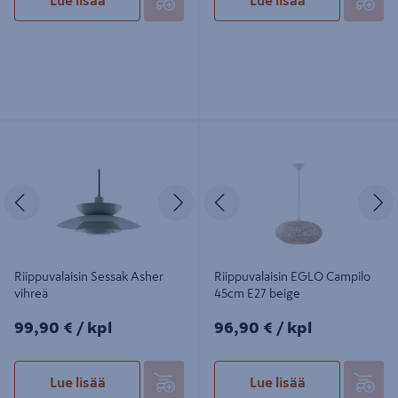
Lue lisää
Lue lisää
Riippuvalaisin Sessak Asher vihreä
Riippuvalaisin EGLO Campilo 45cm
E27 beige
Edellinen
Seuraava
Edellinen
S
Riippuvalaisin Sessak Asher
Riippuvalaisin EGLO Campilo
vihreä
45cm E27 beige
99,90€/kpl
96,90€/kpl
99,90 €
/ kpl
96,90 €
/ kpl
Lue lisää
Lue lisää