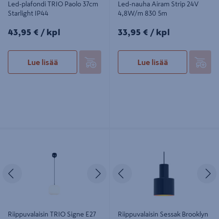
Led-plafondi TRIO Paolo 37cm
Led-nauha Airam Strip 24V
Starlight IP44
4,8W/m 830 5m
43,95€/kpl
33,95€/kpl
43,95 €
/ kpl
33,95 €
/ kpl
Lue lisää
Lue lisää
Riippuvalaisin TRIO Signe E27 25cm
Riippuvalaisin Sessak Brooklyn
mattamusta
musta
Edellinen
Seuraava
Edellinen
S
Riippuvalaisin TRIO Signe E27
Riippuvalaisin Sessak Brooklyn