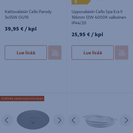
E
Kattovalaisin Cello Parody
Uppovalaisin Cello Spa Era II
3x35W GU10
166mm 12W 4000K valkoinen
IP44/20
39,95€/kpl
39,95 €
/ kpl
25,95€/kpl
25,95 €
/ kpl
Lue lisää
Lue lisää
Kattovalaisin Cello Plafond II
Led-valonauhasetti Cello 2,5m
Sisältää valaisinpistotulpan
400mm
saunaan 260lm/m 2700K IP44/65
Edellinen
Seuraava
Edellinen
S