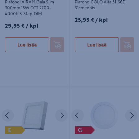
Plafondi AIRAM Gaia Slim
Plafondi EGLO Alta 31166E
300mm 15W CCT 2700-
31cm teräs
4000K 3-Step-DIM
25,95€/kpl
25,95 €
/ kpl
29,95€/kpl
29,95 €
/ kpl
Lue lisää
Lue lisää
Kattovalaisin Led Energie
Paneelivalaisin Led Energie Clip-On
229x229mm 20W 1400lm 3CCT
220 mm 18W 1500lm 3CCT
himmennettävä IP20/43
himmennettävä
Edellinen
Seuraava
Edellinen
S
E
G