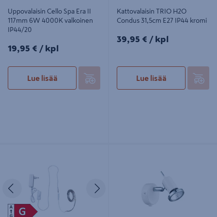
Uppovalaisin Cello Spa Era II
Kattovalaisin TRIO H2O
117mm 6W 4000K valkoinen
Condus 31,5cm E27 IP44 kromi
IP44/20
39,95€/kpl
39,95 €
/ kpl
19,95€/kpl
19,95 €
/ kpl
Lue lisää
Lue lisää
Led-nauha Airam Strip 24V 4,8W/m
Seinävalaisin Cello Parody 35W
830 3m
GU10
Edellinen
Seuraava