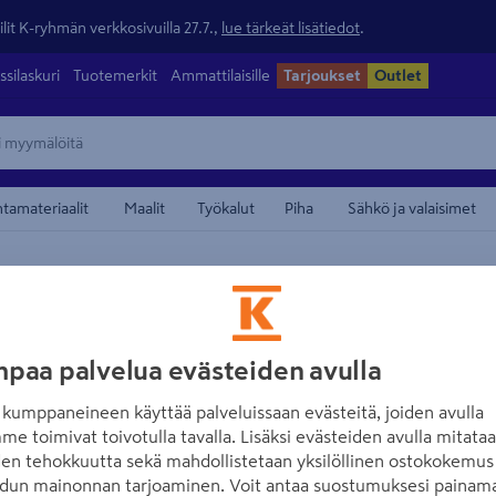
lit K-ryhmän verkkosivuilla 27.7.,
lue tärkeät lisätiedot
.
ssilaskuri
Tuotemerkit
Ammattilaisille
Tarjoukset
Outlet
ntamateriaalit
Maalit
Työkalut
Piha
Sähkö ja valaisimet
/
valaisimet
Riippuvalaisimet
maamerkistä
CELLO
Riippuvalaisin 
Sisältää valaisinpistotulpan
paa palvelua evästeiden avulla
valkoinen
kumppaneineen käyttää palveluissaan evästeitä, joiden avulla
Tuotenumero
:
501981660
EA
me toimivat toivotulla tavalla. Lisäksi evästeiden avulla mitata
den tehokkuutta sekä mahdollistetaan yksilöllinen ostokokemus 
dun mainonnan tarjoaminen. Voit antaa suostumuksesi painama
Valkoinen varjostin metalli