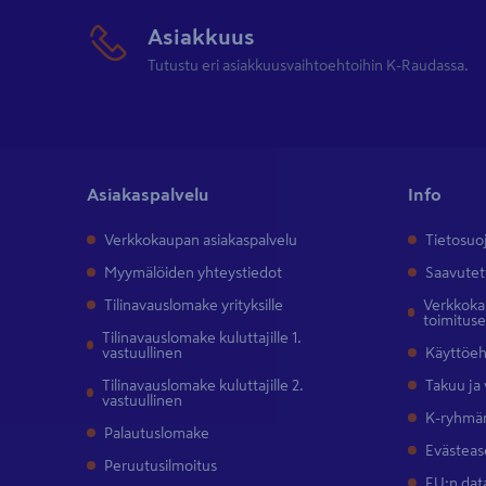
Asiakkuus
Tutustu eri asiakkuusvaihtoehtoihin K-Raudassa.
Asiakaspalvelu
Info
Verkkokaupan asiakaspalvelu
Tietosuo
Myymälöiden yhteystiedot
Saavutet
Tilinavauslomake yrityksille
Verkkokau
toimitus
Tilinavauslomake kuluttajille 1.
vastuullinen
Käyttöe
Tilinavauslomake kuluttajille 2.
Takuu ja
vastuullinen
K-ryhmän
Palautuslomake
Evästeas
Peruutusilmoitus
EU:n dat