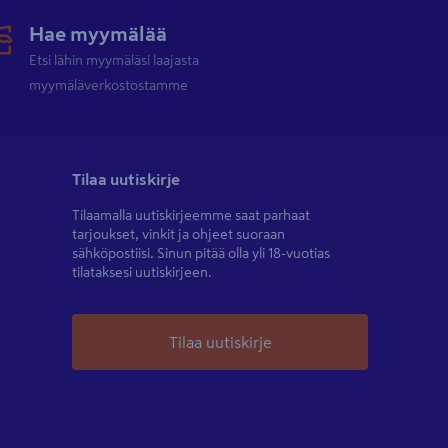
Hae myymälää
Etsi lähin myymäläsi laajasta
myymäläverkostostamme
Tilaa uutiskirje
Tilaamalla uutiskirjeemme saat parhaat
tarjoukset, vinkit ja ohjeet suoraan
sähköpostiisi. Sinun pitää olla yli 18-vuotias
tilataksesi uutiskirjeen.
Tilaa uutiskirje