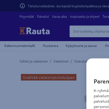
Tietoturvatiedote: Jos käytät kryptolompakkoa ja vierai
Myymälät
Palvelut
Varaa aika
Inspiraatio ja ohjeet
Tera
Rakennusmateriaalit
Puutavara
Kylpyhuone ja sauna
Pi
/
/
/
Sähkö ja valaisimet
Valaisimet
Sisävalaisimet
Katto
Yksityiskohtainen kuvaus löytyy Tuotteen kuvaus -
Sisältää valaisinpistotulpan
Parem
K-ryhmä 
palvelum
palvelui
personoi