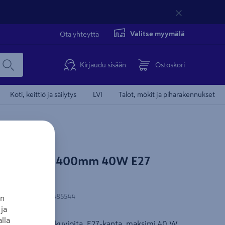
Valitse myymälä
Ota yhteyttä
Kirjaudu sisään
Ostoskori
Koti, keittiö ja säilytys
LVI
Talot, mökit ja piharakennukset
Cello Heavy 400mm 40W E27
Sisältää valaisin
N-koodi
:
6438313485544
an
ja
lla
a, jossa leikkauskuvioita. E27-kanta, maksimi 40 W.