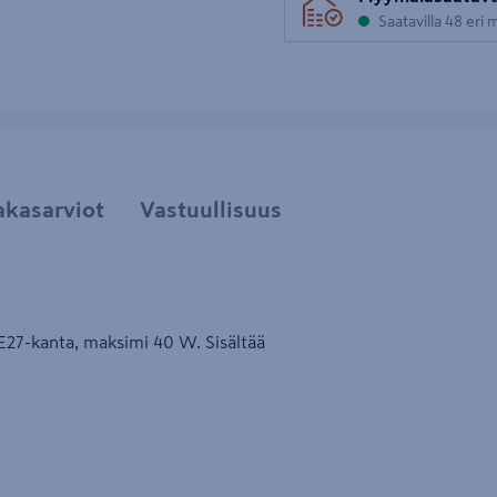
uva 5
Saatavilla 48 eri
akasarviot
Vastuullisuus
. E27-kanta, maksimi 40 W. Sisältää