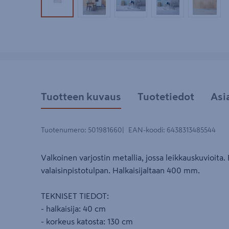
Tuotekuva 1
Tuotekuva 2
Tuotekuva 3
Tuotekuva 4
Tuotek
Tuotteen kuvaus
Tuotetiedot
Asi
Tuotenumero
:
501981660
EAN-koodi
:
6438313485544
Valkoinen varjostin metallia, jossa leikkauskuvioita
valaisinpistotulpan. Halkaisijaltaan 400 mm.
TEKNISET TIEDOT:
- halkaisija: 40 cm
- korkeus katosta: 130 cm