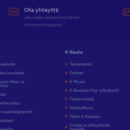
Ota yhteyttä
Jätä meille palautetta tai lähetä
yhteydenottopyyntö.
K-Rauta
jaseloste
Tuotemerkit
tavuusseloste
Esitteet
pan tilaus- ja
K-Plussa
ehdot
K-Business Visa -yrityskortti
hdot
Tietoa meistä
 virhevastuu
Vastuullisuus
 evästekäytännöt
Töihin K-Rautaan
etukset
Uutiset ja yhteystiedot
asäädös
medialle