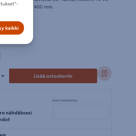
tukset”-
n. Halkaisijaltaan 400 mm.
y kaikki
l
+
Lisää ostoskoriin
POSTINUMERO
ro nähdäksesi
hdot
Syötä
uus