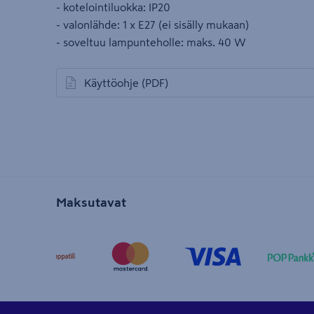
- kotelointiluokka: IP20
- valonlähde: 1 x E27 (ei sisälly mukaan)
- soveltuu lampunteholle: maks. 40 W
Käyttöohje
(PDF)
avautuu uuteen välilehteen
Maksutavat