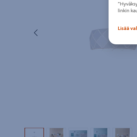
”Hyväksy
linkin ka
Lisää va
Edellinen