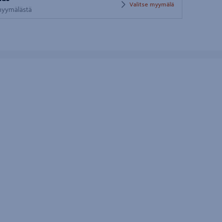
postinumero
Valitse myymälä
 myymälästä