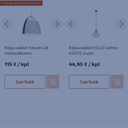
Riippuvalaisin Sessak Cali
Riippuvalaisin EGLO Carlton 49257E
Sisältää valaisinpistotulpan
mattavalkoinen
musta
Edellinen
Seuraava
Edellinen
S
Riippuvalaisin Sessak Cali
Riippuvalaisin EGLO Carlton
mattavalkoinen
49257E musta
115€/kpl
44,95€/kpl
115 €
/ kpl
44,95 €
/ kpl
Lue lisää
Lue lisää
Riippuvalaisin Sessak Manon 3-
Riippuvalaisin TRIO Margarita E27