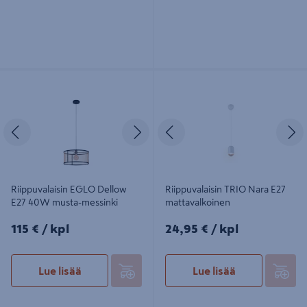
Riippuvalaisin EGLO Dellow E27
Riippuvalaisin TRIO Nara E27
40W musta-messinki
mattavalkoinen
Edellinen
Seuraava
Edellinen
S
Riippuvalaisin EGLO Dellow
Riippuvalaisin TRIO Nara E27
E27 40W musta-messinki
mattavalkoinen
115€/kpl
24,95€/kpl
115 €
/ kpl
24,95 €
/ kpl
Lue lisää
Lue lisää