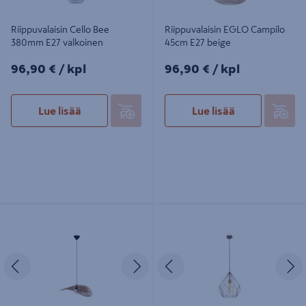
Riippuvalaisin Cello Bee
Riippuvalaisin EGLO Campilo
380mm E27 valkoinen
45cm E27 beige
96,90€/kpl
96,90€/kpl
96,90 €
/ kpl
96,90 €
/ kpl
Lue lisää
Lue lisää
Riippuvalaisin EGLO Siruela E27
Riippuvalaisin EGLO Carlton 49258E
maks 42W musta/ruskea
kupari
Edellinen
Seuraava
Edellinen
S