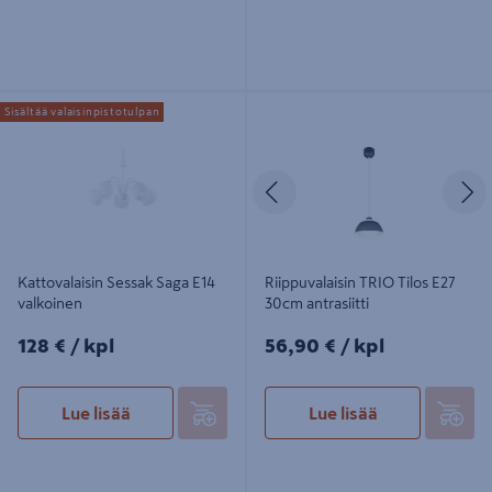
Kattovalaisin Sessak Saga E14
Riippuvalaisin TRIO Tilos E27 30cm
Sisältää valaisinpistotulpan
valkoinen
antrasiitti
Edellinen
S
Kattovalaisin Sessak Saga E14
Riippuvalaisin TRIO Tilos E27
valkoinen
30cm antrasiitti
128€/kpl
56,90€/kpl
128 €
/ kpl
56,90 €
/ kpl
Lue lisää
Lue lisää