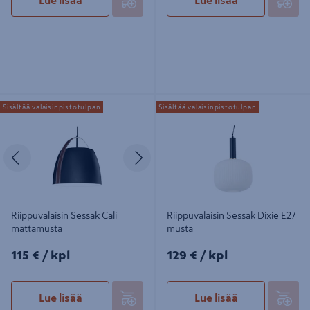
Lue lisää
Lue lisää
Riippuvalaisin Sessak Cali
Riippuvalaisin Sessak Dixie E27
Sisältää valaisinpistotulpan
Sisältää valaisinpistotulpan
mattamusta
musta
Edellinen
Seuraava
Riippuvalaisin Sessak Cali
Riippuvalaisin Sessak Dixie E27
mattamusta
musta
115€/kpl
129€/kpl
115 €
/ kpl
129 €
/ kpl
Lue lisää
Lue lisää