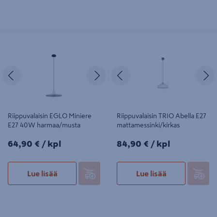
Riippuvalaisin EGLO Miniere E27
Riippuvalaisin TRIO Abella E27
40W harmaa/musta
mattamessinki/kirkas
Edellinen
Seuraava
Edellinen
S
Riippuvalaisin EGLO Miniere
Riippuvalaisin TRIO Abella E27
E27 40W harmaa/musta
mattamessinki/kirkas
64,90€/kpl
84,90€/kpl
64,90 €
/ kpl
84,90 €
/ kpl
Lue lisää
Lue lisää