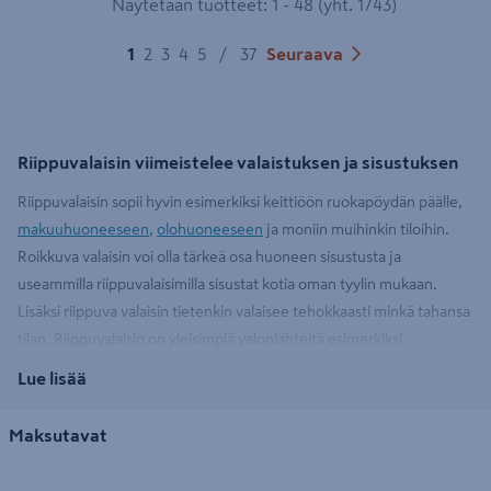
Näytetään tuotteet: 1 - 48 (yht. 1743)
1
2
3
4
5
/
37
Seuraava
Riippuvalaisin viimeistelee valaistuksen ja sisustuksen
Riippuvalaisin sopii hyvin esimerkiksi keittiöön ruokapöydän päälle,
makuuhuoneeseen
,
olohuoneeseen
ja moniin muihinkin tiloihin.
Roikkuva valaisin voi olla tärkeä osa huoneen sisustusta ja
useammilla riippuvalaisimilla sisustat kotia oman tyylin mukaan.
Lisäksi riippuva valaisin tietenkin valaisee tehokkaasti minkä tahansa
tilan. Riippuvalaisin on yleisimpiä valonlähteitä esimerkiksi
ruokailutiloissa
, joissa tyylikkäästi riippuvalla valaisimella voidaan
Lue lisää
valaista koko tila. Riippuvalaisin ruokapöydän päälle on suosittu
valinta, mutta riippuvalaisin sopii myös saarekkeen päälle ja sitoo
Maksutavat
usein kauniisti keittiön ja ruokatilan sisustuksen yhteen. Mitään
rajoituksia valaisimen sijoittamisella ei ole, kunhan katosta löytyy