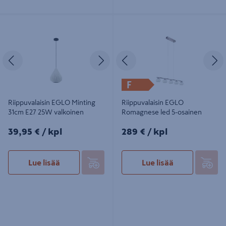
Riippuvalaisin EGLO Minting 31cm
Riippuvalaisin EGLO Romagnese led
E27 25W valkoinen
5-osainen
Edellinen
Seuraava
Edellinen
S
F
Riippuvalaisin EGLO Minting
Riippuvalaisin EGLO
31cm E27 25W valkoinen
Romagnese led 5-osainen
39,95€/kpl
289€/kpl
39,95 €
/ kpl
289 €
/ kpl
Lue lisää
Lue lisää