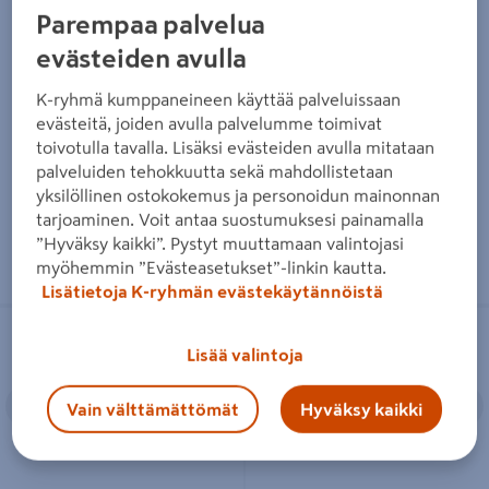
Riippuvalaisin TRIO Signe E27
Riippuvalaisin TRIO Mansa led
Parempaa palvelua
25cm mattamusta
50cm 36W 4200lm 4000K
mattavalkoinen
evästeiden avulla
44,95€/kpl
44,95 €
/ kpl
84,90€/kpl
84,90 €
/ kpl
K-ryhmä kumppaneineen käyttää palveluissaan
evästeitä, joiden avulla palvelumme toimivat
toivotulla tavalla. Lisäksi evästeiden avulla mitataan
Lue lisää
Lue lisää
palveluiden tehokkuutta sekä mahdollistetaan
yksilöllinen ostokokemus ja personoidun mainonnan
tarjoaminen. Voit antaa suostumuksesi painamalla
”Hyväksy kaikki”. Pystyt muuttamaan valintojasi
myöhemmin ”Evästeasetukset”-linkin kautta.
Lisätietoja K-ryhmän evästekäytännöistä
Riippuvalaisin TRIO Amarila E27
Riippuvalaisin Cello Heavy 400mm
Sisältää valaisinpistotulpan
40cm kahvi
40W E27 valkoinen
Lisää valintoja
Edellinen
Seuraava
Edellinen
S
Vain välttämättömät
Hyväksy kaikki