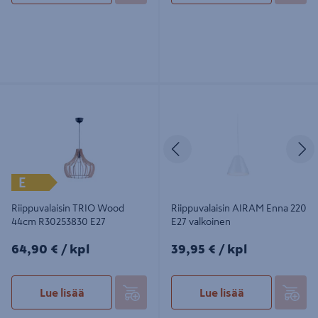
Riippuvalaisin TRIO Wood 44cm
Riippuvalaisin AIRAM Enna 220 E27
R30253830 E27
valkoinen
Edellinen
S
E
Riippuvalaisin TRIO Wood
Riippuvalaisin AIRAM Enna 220
44cm R30253830 E27
E27 valkoinen
64,90€/kpl
39,95€/kpl
64,90 €
/ kpl
39,95 €
/ kpl
Lue lisää
Lue lisää