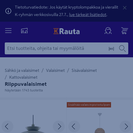
Tietoturvatiedote: Jos käytät kryptolompakkoa ja vierailit
K-ryhmän verkkosivuilla 27.7.,
lue tärkeät lisätiedot
.
Sähkö ja valaisimet
Valaisimet
Sisävalaisimet
Kattovalaisimet
Riippuvalaisimet
Näytetään 1743 tuotetta
Riippuvalaisin Sessak Asher vihreä
Riippuvalaisin Cello Treble 280mm
Sisältää valaisinpistotulpan
E27 bambu
Edellinen
Seuraava
Edellinen
S