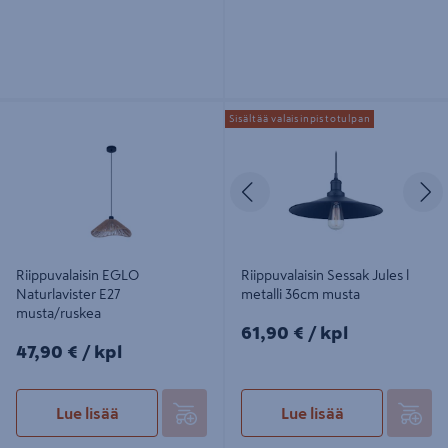
Riippuvalaisin EGLO Naturlavister
Riippuvalaisin Sessak Jules l metalli
Sisältää valaisinpistotulpan
E27 musta/ruskea
36cm musta
Edellinen
S
Riippuvalaisin EGLO
Riippuvalaisin Sessak Jules l
Naturlavister E27
metalli 36cm musta
musta/ruskea
61,90€/kpl
61,90 €
/ kpl
47,90€/kpl
47,90 €
/ kpl
Lue lisää
Lue lisää