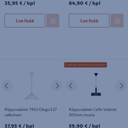
35,95€/kpl
84,90€/kpl
35,95 €
/ kpl
84,90 €
/ kpl
Lue lisää
Lue lisää
Riippuvalaisin TRIO Diego E27
Riippuvalaisin Cello Volante 300mm
Sisältää valaisinpistotulpan
valkoinen
musta
Edellinen
Seuraava
Edellinen
S
Riippuvalaisin TRIO Diego E27
Riippuvalaisin Cello Volante
valkoinen
300mm musta
37,95€/kpl
59,90€/kpl
37,95 €
/ kpl
59,90 €
/ kpl