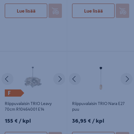
Lue lisää
Lue lisää
Riippuvalaisin TRIO Leavy 70cm
Riippuvalaisin TRIO Nara E27 puu
R10464001 E14
Edellinen
Seuraava
Edellinen
S
F
Riippuvalaisin TRIO Leavy
Riippuvalaisin TRIO Nara E27
70cm R10464001 E14
puu
155€/kpl
36,95€/kpl
155 €
/ kpl
36,95 €
/ kpl