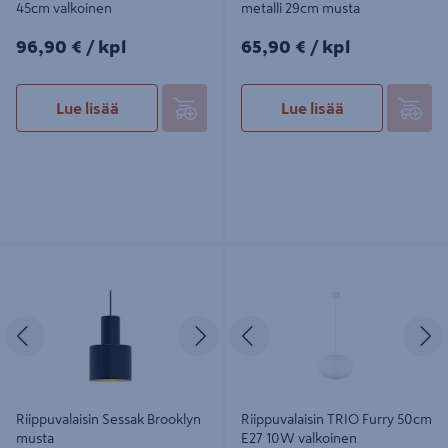
45cm valkoinen
metalli 29cm musta
96,90€/kpl
65,90€/kpl
96,90 €
/ kpl
65,90 €
/ kpl
Lue lisää
Lue lisää
Riippuvalaisin Sessak Brooklyn
Riippuvalaisin TRIO Furry 50cm E27
musta
10W valkoinen
Edellinen
Seuraava
Edellinen
S
Riippuvalaisin Sessak Brooklyn
Riippuvalaisin TRIO Furry 50cm
musta
E27 10W valkoinen