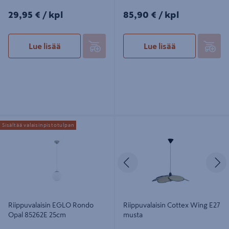
29,95€/kpl
85,90€/kpl
29,95 €
/ kpl
85,90 €
/ kpl
Lue lisää
Lue lisää
Riippuvalaisin EGLO Rondo Opal
Riippuvalaisin Cottex Wing E27
Sisältää valaisinpistotulpan
85262E 25cm
musta
Edellinen
S
Riippuvalaisin EGLO Rondo
Riippuvalaisin Cottex Wing E27
Opal 85262E 25cm
musta