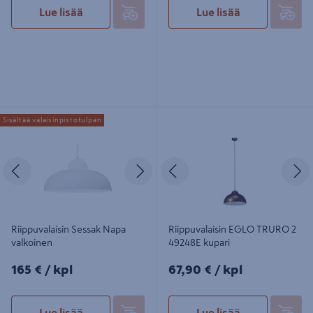
Lue lisää
Lue lisää
Riippuvalaisin Sessak Napa
Riippuvalaisin EGLO TRURO 2
Sisältää valaisinpistotulpan
valkoinen
49248E kupari
Edellinen
Seuraava
Edellinen
S
Riippuvalaisin Sessak Napa
Riippuvalaisin EGLO TRURO 2
valkoinen
49248E kupari
165€/kpl
67,90€/kpl
165 €
/ kpl
67,90 €
/ kpl
Lue lisää
Lue lisää