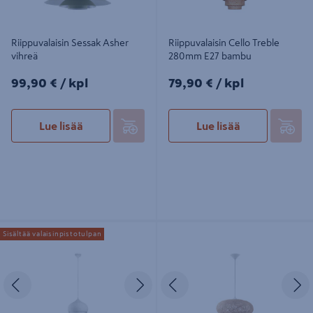
Riippuvalaisin Sessak Asher
Riippuvalaisin Cello Treble
vihreä
280mm E27 bambu
99,90€/kpl
79,90€/kpl
99,90 €
/ kpl
79,90 €
/ kpl
Lue lisää
Lue lisää
Riippuvalaisin Cello Bee 380mm E27
Riippuvalaisin EGLO Campilo 45cm
Sisältää valaisinpistotulpan
valkoinen
E27 beige
Edellinen
Seuraava
Edellinen
S