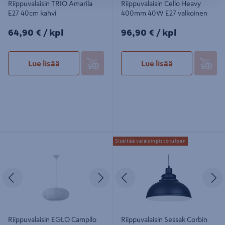
Riippuvalaisin TRIO Amarila
Riippuvalaisin Cello Heavy
E27 40cm kahvi
400mm 40W E27 valkoinen
64,90€/kpl
96,90€/kpl
64,90 €
/ kpl
96,90 €
/ kpl
Lue lisää
Lue lisää
Riippuvalaisin EGLO Campilo 45cm
Riippuvalaisin Sessak Corbin metalli
Sisältää valaisinpistotulpan
valkoinen
29cm musta
Edellinen
Seuraava
Edellinen
S
Riippuvalaisin EGLO Campilo
Riippuvalaisin Sessak Corbin