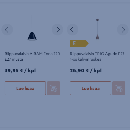
Riippuvalaisin AIRAM Enna 220 E27
Riippuvalaisin TRIO Agudo E27 1-os
musta
kahvinruskea
Edellinen
Seuraava
Edellinen
S
E
Riippuvalaisin AIRAM Enna 220
Riippuvalaisin TRIO Agudo E27
E27 musta
1-os kahvinruskea
39,95€/kpl
26,90€/kpl
39,95 €
/ kpl
26,90 €
/ kpl
Lue lisää
Lue lisää