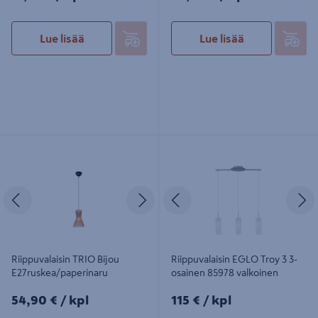
Lue lisää
Lue lisää
Riippuvalaisin TRIO Bijou
Riippuvalaisin EGLO Troy 3 3-
E27ruskea/paperinaru
osainen 85978 valkoinen
Edellinen
Seuraava
Edellinen
S
Riippuvalaisin TRIO Bijou
Riippuvalaisin EGLO Troy 3 3-
E27ruskea/paperinaru
osainen 85978 valkoinen
54,90€/kpl
115€/kpl
54,90 €
/ kpl
115 €
/ kpl