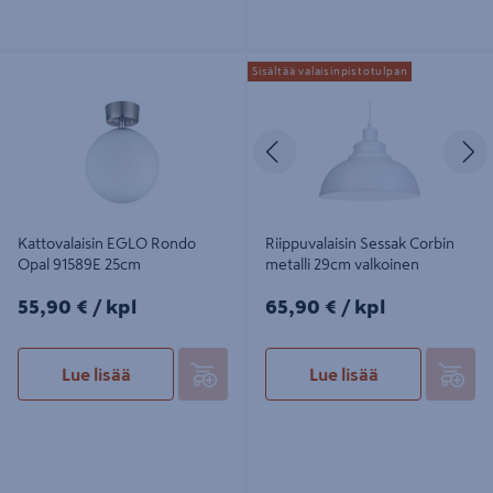
Kattovalaisin EGLO Rondo Opal
Riippuvalaisin Sessak Corbin metalli
Sisältää valaisinpistotulpan
91589E 25cm
29cm valkoinen
Edellinen
S
Kattovalaisin EGLO Rondo
Riippuvalaisin Sessak Corbin
Opal 91589E 25cm
metalli 29cm valkoinen
55,90€/kpl
65,90€/kpl
55,90 €
/ kpl
65,90 €
/ kpl
Lue lisää
Lue lisää