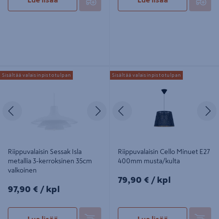
Riippuvalaisin Sessak Isla metallia 3-
Riippuvalaisin Cello Minuet E27
Sisältää valaisinpistotulpan
Sisältää valaisinpistotulpan
kerroksinen 35cm valkoinen
400mm musta/kulta
Edellinen
Seuraava
Edellinen
S
Riippuvalaisin Sessak Isla
Riippuvalaisin Cello Minuet E27
metallia 3-kerroksinen 35cm
400mm musta/kulta
valkoinen
79,90€/kpl
79,90 €
/ kpl
97,90€/kpl
97,90 €
/ kpl