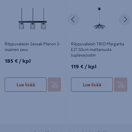
osainen savu
50cm mattamusta tuplavarjostin
Edellinen
S
Riippuvalaisin Sessak Manon 3-
Riippuvalaisin TRIO Margarita
osainen savu
E27 50cm mattamusta
tuplavarjostin
185€/kpl
185 €
/ kpl
119€/kpl
119 €
/ kpl
Lue lisää
Lue lisää