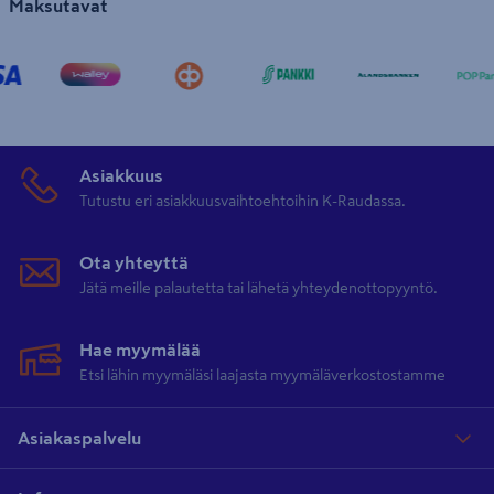
Maksutavat
Asiakkuus
Tutustu eri asiakkuusvaihtoehtoihin K-Raudassa.
Ota yhteyttä
Jätä meille palautetta tai lähetä yhteydenottopyyntö.
Hae myymälää
Etsi lähin myymäläsi laajasta myymäläverkostostamme
Asiakaspalvelu