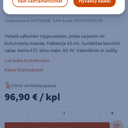
Vain välttämättömät
Hyväksy kaikki
Riippuvalaisin EGLO Campilo 45cm
valkoinen
Tuotenumero
:
501798418
EAN-koodi
:
9002759933739
Veikeä valkoinen riippuvalaisin, jonka varjostin on
kuitumaista massaa. Halkaisija 45 cm. Suodattaa kauniisti
valoa. Kanta E27, teho maks. 60 W. Valonlähde ei sisälly.
Lue koko tuotekuvaus
Katso liitetiedostot
Hinta verkkokaupassa
96,90€/kpl
96,90 €
/ kpl
1 tuotetta
Määrä
−
+