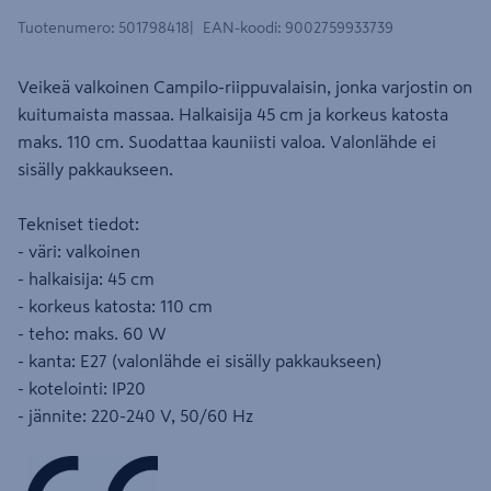
Tuotenumero
:
501798418
EAN-koodi
:
9002759933739
Veikeä valkoinen Campilo-riippuvalaisin, jonka varjostin on
kuitumaista massaa. Halkaisija 45 cm ja korkeus katosta
maks. 110 cm. Suodattaa kauniisti valoa. Valonlähde ei
sisälly pakkaukseen.
Tekniset tiedot:
- väri: valkoinen
- halkaisija: 45 cm
- korkeus katosta: 110 cm
- teho: maks. 60 W
- kanta: E27 (valonlähde ei sisälly pakkaukseen)
- kotelointi: IP20
- jännite: 220-240 V, 50/60 Hz