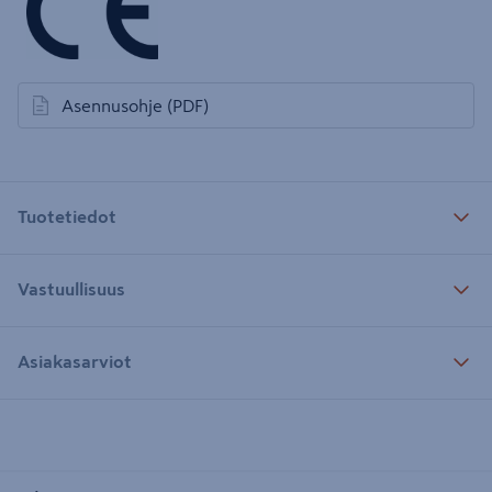
Asennusohje
(PDF)
avautuu uuteen välilehteen
Tuotetiedot
Vastuullisuus
Asiakasarviot