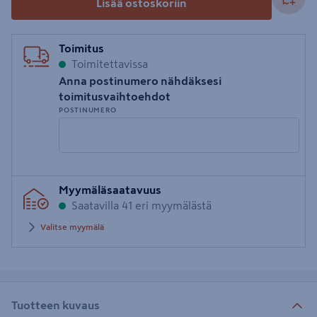
Lisää ostoskoriin
Toimitus
Toimitettavissa
Anna postinumero nähdäksesi
toimitusvaihtoehdot
POSTINUMERO
Syötä
Myymäläsaatavuus
postinumero
Saatavilla 41 eri myymälästä
Valitse myymälä
Tuotteen kuvaus