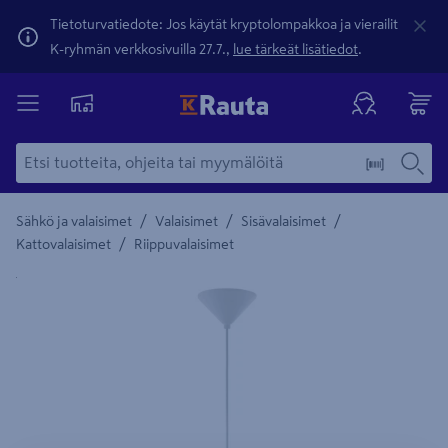
Tietoturvatiedote: Jos käytät kryptolompakkoa ja vierailit
K-ryhmän verkkosivuilla 27.7.,
lue tärkeät lisätiedot
.
/
/
/
Sähkö ja valaisimet
Valaisimet
Sisävalaisimet
/
Kattovalaisimet
Riippuvalaisimet
Yksityiskohtainen kuvaus löytyy Tuotteen kuvaus -maamerki