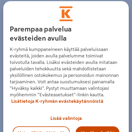
Edellinen
Seura
Parempaa palvelua
evästeiden avulla
K-ryhmä kumppaneineen käyttää palveluissaan
evästeitä, joiden avulla palvelumme toimivat
toivotulla tavalla. Lisäksi evästeiden avulla mitataan
palveluiden tehokkuutta sekä mahdollistetaan
yksilöllinen ostokokemus ja personoidun mainonnan
tarjoaminen. Voit antaa suostumuksesi painamalla
”Hyväksy kaikki”. Pystyt muuttamaan valintojasi
myöhemmin ”Evästeasetukset”-linkin kautta.
Zoomaa kuvaa sormilla kosketusnäytöllä
Lisätietoja K-ryhmän evästekäytännöistä
Lisää valintoja
EGLO