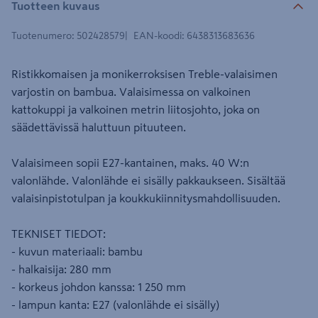
Tuotteen kuvaus
Tuotenumero
:
502428579
EAN-koodi
:
6438313683636
Ristikkomaisen ja monikerroksisen Treble-valaisimen
varjostin on bambua. Valaisimessa on valkoinen
kattokuppi ja valkoinen metrin liitosjohto, joka on
säädettävissä haluttuun pituuteen.
Valaisimeen sopii E27-kantainen, maks. 40 W:n
valonlähde. Valonlähde ei sisälly pakkaukseen. Sisältää
valaisinpistotulpan ja koukkukiinnitysmahdollisuuden.
TEKNISET TIEDOT:
- kuvun materiaali: bambu
- halkaisija: 280 mm
- korkeus johdon kanssa: 1 250 mm
- lampun kanta: E27 (valonlähde ei sisälly)