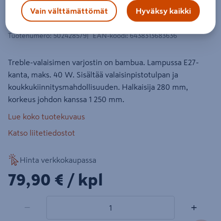
Riippuvalaisin Cello Treble 280mm
Vain välttämättömät
Hyväksy kaikki
E27 bambu
Tuotenumero
:
502428579
EAN-koodi
:
6438313683636
Treble-valaisimen varjostin on bambua. Lampussa E27-
kanta, maks. 40 W. Sisältää valaisinpistotulpan ja
koukkukiinnitysmahdollisuuden. Halkaisija 280 mm,
korkeus johdon kanssa 1 250 mm.
Lue koko tuotekuvaus
Katso liitetiedostot
Hinta verkkokaupassa
79,90€/kpl
79,90 €
/ kpl
1 tuotetta
Määrä
−
+