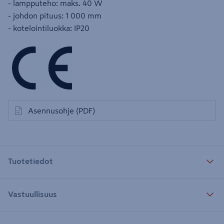
- lampputeho: maks. 40 W
- johdon pituus: 1 000 mm
- kotelointiluokka: IP20
Asennusohje
(PDF)
avautuu uuteen välilehteen
Tuotetiedot
Vastuullisuus