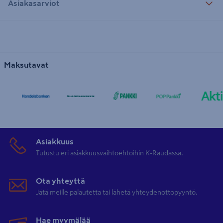
Asiakasarviot
Maksutavat
Asiakkuus
Tutustu eri asiakkuusvaihtoehtoihin K-Raudassa.
Ota yhteyttä
Jätä meille palautetta tai lähetä yhteydenottopyyntö.
Hae myymälää