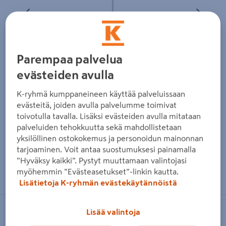
Edellinen
Seura
Parempaa palvelua
evästeiden avulla
K-ryhmä kumppaneineen käyttää palveluissaan
evästeitä, joiden avulla palvelumme toimivat
toivotulla tavalla. Lisäksi evästeiden avulla mitataan
palveluiden tehokkuutta sekä mahdollistetaan
yksilöllinen ostokokemus ja personoidun mainonnan
tarjoaminen. Voit antaa suostumuksesi painamalla
”Hyväksy kaikki”. Pystyt muuttamaan valintojasi
Zoomaa kuvaa sormilla kosketusnäytöllä
myöhemmin ”Evästeasetukset”-linkin kautta.
Lisätietoja K-ryhmän evästekäytännöistä
Lisää valintoja
CELLO