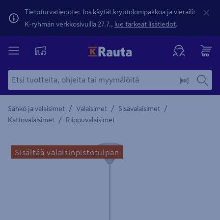
Tietoturvatiedote: Jos käytät kryptolompakkoa ja vierailit
K-ryhmän verkkosivuilla 27.7.,
lue tärkeät lisätiedot
.
/
/
/
Sähkö ja valaisimet
Valaisimet
Sisävalaisimet
/
Kattovalaisimet
Riippuvalaisimet
Yksityiskohtainen kuvaus löytyy Tuotteen kuvaus -maamerki
Sisältää valaisinpistotulpan