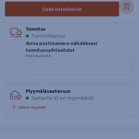
Lisää ostoskoriin
Toimitus
Toimitettavissa
Anna postinumero nähdäksesi
toimitusvaihtoehdot
POSTINUMERO
Syötä
Myymäläsaatavuus
postinumero
Saatavilla 45 eri myymälästä
Valitse myymälä