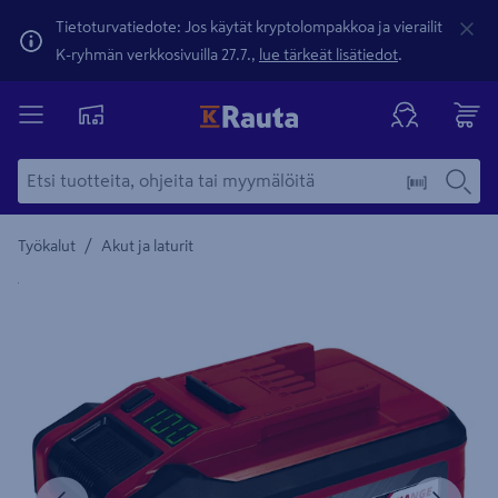
Tietoturvatiedote: Jos käytät kryptolompakkoa ja vierailit
K-ryhmän verkkosivuilla 27.7.,
lue tärkeät lisätiedot
.
/
Työkalut
Akut ja laturit
Yksityiskohtainen kuvaus löytyy Tuotteen kuvaus -maamerki
Edellinen
Seura