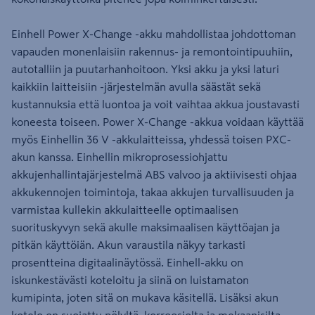
Einhell Power X-Change -akku mahdollistaa johdottoman
vapauden monenlaisiin rakennus- ja remontointipuuhiin,
autotalliin ja puutarhanhoitoon. Yksi akku ja yksi laturi
kaikkiin laitteisiin -järjestelmän avulla säästät sekä
kustannuksia että luontoa ja voit vaihtaa akkua joustavasti
koneesta toiseen. Power X-Change -akkua voidaan käyttää
myös Einhellin 36 V -akkulaitteissa, yhdessä toisen PXC-
akun kanssa. Einhellin mikroprosessiohjattu
akkujenhallintajärjestelmä ABS valvoo ja aktiivisesti ohjaa
akkukennojen toimintoja, takaa akkujen turvallisuuden ja
varmistaa kullekin akkulaitteelle optimaalisen
suorituskyvyn sekä akulle maksimaalisen käyttöajan ja
pitkän käyttöiän. Akun varaustila näkyy tarkasti
prosentteina digitaalinäytössä. Einhell-akku on
iskunkestävästi koteloitu ja siinä on luistamaton
kumipinta, joten sitä on mukava käsitellä. Lisäksi akun