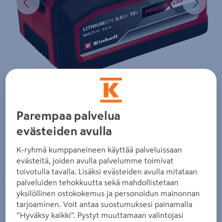
Parempaa palvelua
evästeiden avulla
Zoomaa kuvaa sormilla kosketusnäytöllä
K-ryhmä kumppaneineen käyttää palveluissaan
evästeitä, joiden avulla palvelumme toimivat
toivotulla tavalla. Lisäksi evästeiden avulla mitataan
palveluiden tehokkuutta sekä mahdollistetaan
yksilöllinen ostokokemus ja personoidun mainonnan
EINHELL
tarjoaminen. Voit antaa suostumuksesi painamalla
Akku Einhell Power X-Change 18V 5-
”Hyväksy kaikki”. Pystyt muuttamaan valintojasi