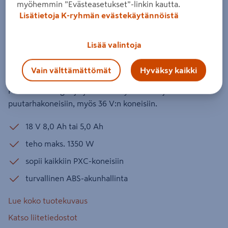
myöhemmin ”Evästeasetukset”-linkin kautta.
8Ah Multi-Ah Plus
Lisätietoja K-ryhmän evästekäytännöistä
Tuotenumero
:
502566684
EAN-koodi
:
4006825665055
Lisää valintoja
Einhell 18 V Multi-Ah Plus -akkua voi käyttää 5,0
tai 8,0 Ah:n tilassa. 8,0 Ah maksimoi käyttöajan,
Vain välttämättömät
Hyväksy kaikki
5,0 Ah säästää akkua. Akku käy kaikkiin laajan
Power X-Change -järjestelmän työkaluihin ja
puutarhakoneisiin, myös 36 V:n koneisiin.
18 V 8,0 Ah tai 5,0 Ah
teho maks. 1350 W
sopii kaikkiin PXC-koneisiin
turvallinen ABS-akunhallinta
Lue koko tuotekuvaus
Katso liitetiedostot