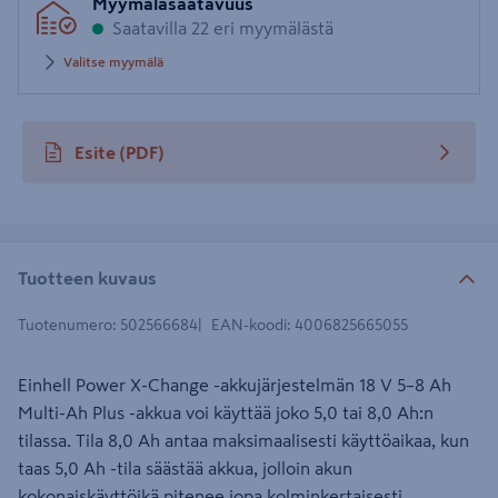
Myymäläsaatavuus
postinumero
Saatavilla 22 eri myymälästä
Valitse myymälä
Esite
(PDF)
avautuu uuteen välilehteen
Tuotteen kuvaus
Tuotenumero
:
502566684
EAN-koodi
:
4006825665055
Einhell Power X-Change -akkujärjestelmän 18 V 5–8 Ah
Multi-Ah Plus -akkua voi käyttää joko 5,0 tai 8,0 Ah:n
tilassa. Tila 8,0 Ah antaa maksimaalisesti käyttöaikaa, kun
taas 5,0 Ah -tila säästää akkua, jolloin akun
kokonaiskäyttöikä pitenee jopa kolminkertaisesti.