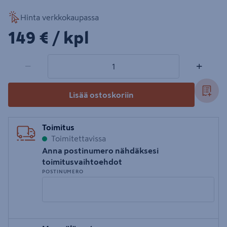
Hinta verkkokaupassa
149€/kpl
149 €
/ kpl
1 tuotetta
Määrä
−
+
Lisää ostoskoriin
Toimitus
Toimitettavissa
Anna postinumero nähdäksesi
toimitusvaihtoehdot
POSTINUMERO
Syötä