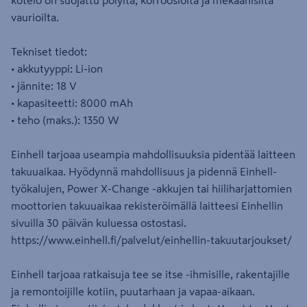
kotelo on suojattu pölyltä, korroosiolta ja mekaanisilta
vaurioilta.
Tekniset tiedot:
• akkutyyppi: Li-ion
• jännite: 18 V
• kapasiteetti: 8000 mAh
• teho (maks.): 1350 W
Einhell tarjoaa useampia mahdollisuuksia pidentää laitteen
takuuaikaa. Hyödynnä mahdollisuus ja pidennä Einhell-
työkalujen, Power X-Change -akkujen tai hiiliharjattomien
moottorien takuuaikaa rekisteröimällä laitteesi Einhellin
sivuilla 30 päivän kuluessa ostostasi.
https://www.einhell.fi/palvelut/einhellin-takuutarjoukset/
Einhell tarjoaa ratkaisuja tee se itse -ihmisille, rakentajille
ja remontoijille kotiin, puutarhaan ja vapaa-aikaan.