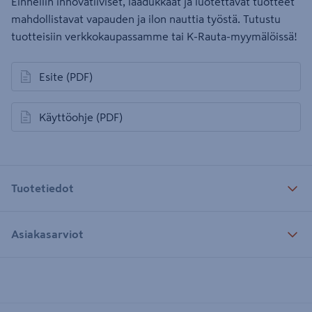
Einhellin innovatiiviset, laadukkaat ja luotettavat tuotteet
mahdollistavat vapauden ja ilon nauttia työstä. Tutustu
tuotteisiin verkkokaupassamme tai K-Rauta-myymälöissä!
Esite
(PDF)
avautuu uuteen välilehteen
Käyttöohje
(PDF)
avautuu uuteen välilehteen
Tuotetiedot
Asiakasarviot