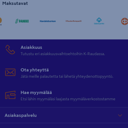
Maksutavat
Asiakkuus
Tutustu eri asiakkuusvaihtoehtoihin K-Raudassa.
Ota yhteyttä
Jätä meille palautetta tai lähetä yhteydenottopyyntö.
Hae myymälää
Etsi lähin myymäläsi laajasta myymäläverkostostamme
Asiakaspalvelu