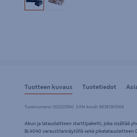
Tuotekuva 1
Tuotekuva 2
Tuotteen kuvaus
Tuotetiedot
Asi
Tuotenumero
:
502221394
EAN-koodi
:
88381561068
Akun ja latauslaitteen starttipaketti, joka sisältää
BL4040 varaustilannäytöllä sekä pikalatauslaitteen 