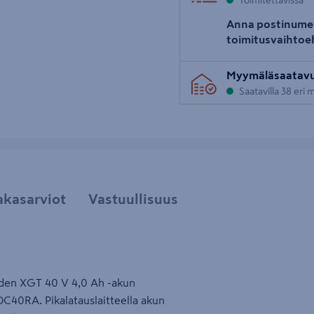
Toimitettavissa
Anna postinume
toimitusvaihtoe
Myymäläsaatav
Saatavilla 38 eri
akasarviot
Vastuullisuus
 yhden XGT 40 V 4,0 Ah -akun
DC40RA. Pikalatauslaitteella akun