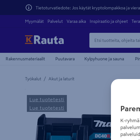
Tietoturvatiedote: Jos käytät kryptolompakkoa ja vierai
Myymälät
Palvelut
Varaa aika
Inspiraatio ja ohjeet
Tera
Rakennusmateriaalit
Puutavara
Kylpyhuone ja sauna
Pi
/
Työkalut
Akut ja laturit
Yksityiskohtainen kuvaus löytyy Tuotteen kuvaus -
Lue tuotetesti
Parem
Lue tuotetesti
K-ryhmä 
palvelum
palvelui