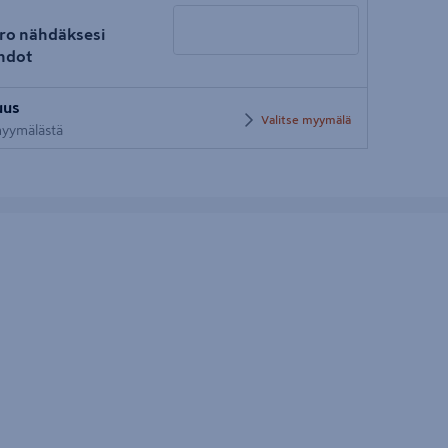
ro nähdäksesi
hdot
Syötä
uus
postinumero
Valitse myymälä
 myymälästä