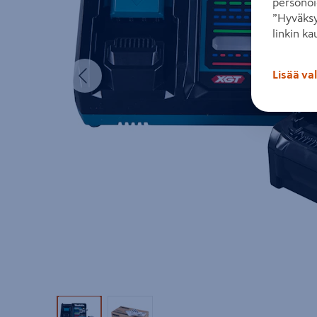
personoi
”Hyväksy
linkin ka
Edellinen
Lisää va