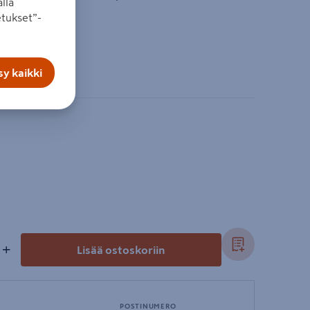
lla
tukset”-
 45 min
ujärjestelmä
y kaikki
+
Lisää ostoskoriin
POSTINUMERO