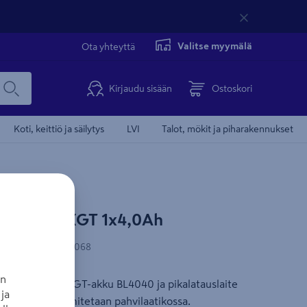
Valitse myymälä
Ota yhteyttä
Kirjaudu sisään
Ostoskori
Koti, keittiö ja säilytys
LVI
Talot, mökit ja piharakennukset
akita 40V XGT 1x4,0Ah
Lue tuotetesti
Lue tuotetesti
-koodi
:
88381561068
an
yksi 4,0 Ah:n XGT-akku BL4040 ja pikalatauslaite
ja
inuuttia. Toimitetaan pahvilaatikossa.