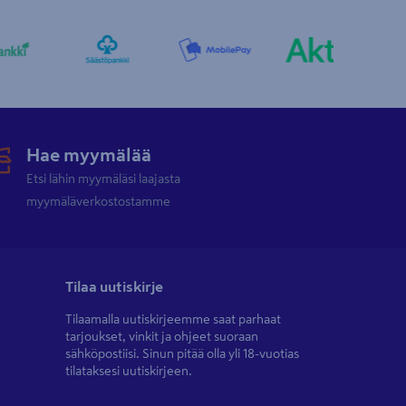
Hae myymälää
Etsi lähin myymäläsi laajasta
myymäläverkostostamme
Tilaa uutiskirje
Tilaamalla uutiskirjeemme saat parhaat
tarjoukset, vinkit ja ohjeet suoraan
sähköpostiisi. Sinun pitää olla yli 18-vuotias
tilataksesi uutiskirjeen.