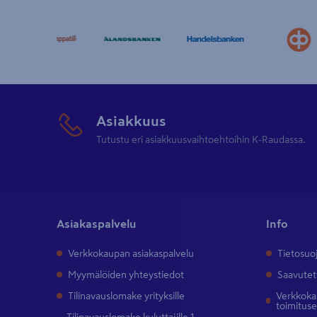
Asiakkuus
Tutustu eri asiakkuusvaihtoehtoihin K-Raudassa.
Asiakaspalvelu
Info
Verkkokaupan asiakaspalvelu
Tietosuo
Myymälöiden yhteystiedot
Saavutet
Tilinavauslomake yrityksille
Verkkokau
toimitus