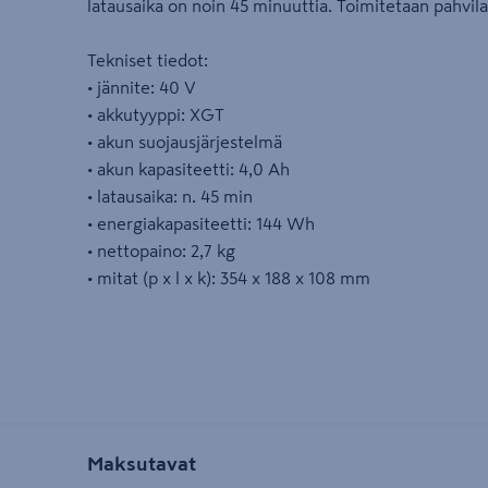
latausaika on noin 45 minuuttia. Toimitetaan pahvila
Tekniset tiedot:
• jännite: 40 V
• akkutyyppi: XGT
• akun suojausjärjestelmä
• akun kapasiteetti: 4,0 Ah
• latausaika: n. 45 min
• energiakapasiteetti: 144 Wh
• nettopaino: 2,7 kg
• mitat (p x l x k): 354 x 188 x 108 mm
Maksutavat