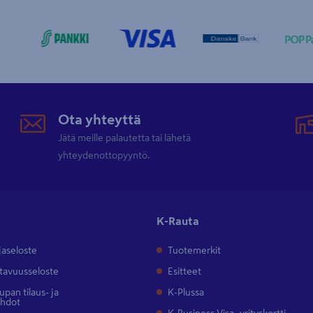
Ota yhteyttä
Jätä meille palautetta tai lähetä
yhteydenottopyyntö.
K-Rauta
jaseloste
Tuotemerkit
tavuusseloste
Esitteet
pan tilaus- ja
K-Plussa
ehdot