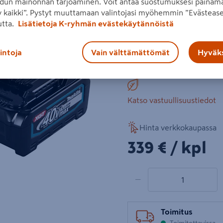
dun mainonnan tarjoaminen. Voit antaa suostumuksesi painama
 kaikki”. Pystyt muuttamaan valintojasi myöhemmin ”Evästease
BL4040, latausnopeus
utta.
Lisätietoja K-ryhmän evästekäytännöistä
Makita XGT 40 V -akk
Seuraava
lintoja
Vain välttämättömät
Hyväks
Lue koko tuotekuvaus
Katso vastuullisuustiedot
Hinta verkkokaupassa
339€/kpl
339 €
/ kpl
1 tuotetta
Määrä
−
Toimitus