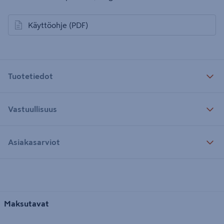
Käyttöohje
(PDF)
avautuu uuteen välilehteen
Tuotetiedot
Vastuullisuus
Asiakasarviot
Maksutavat