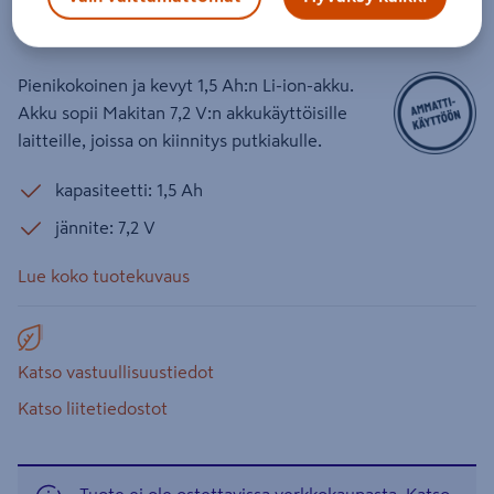
Tuotenumero
:
501984325
EAN-koodi
:
88381473392
Pienikokoinen ja kevyt 1,5 Ah:n Li-ion-akku.
Akku sopii Makitan 7,2 V:n akkukäyttöisille
laitteille, joissa on kiinnitys putkiakulle.
kapasiteetti: 1,5 Ah
jännite: 7,2 V
Lue koko tuotekuvaus
Katso vastuullisuustiedot
Katso liitetiedostot