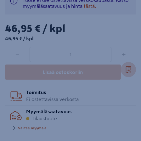
Tuote ei ole ostettavissa verkkokaupasta. Katso
myymäläsaatavuus ja hinta
tästä.
46,95€/kpl
46,95 €
/ kpl
46,95€/kpl
46,95 €
/ kpl
1 tuotetta
Määrä
−
+
Lisää ostoskoriin
Toimitus
Ei ostettavissa verkosta
Myymäläsaatavuus
Tilaustuote
Valitse myymälä