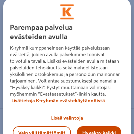
Parempaa palvelua
evästeiden avulla
K-ryhmä kumppaneineen käyttää palveluissaan
evästeitä, joiden avulla palvelumme toimivat
toivotulla tavalla. Lisäksi evästeiden avulla mitataan
palveluiden tehokkuutta sekä mahdollistetaan
yksilöllinen ostokokemus ja personoidun mainonnan
tarjoaminen. Voit antaa suostumuksesi painamalla
”Hyväksy kaikki”. Pystyt muuttamaan valintojasi
Zoomaa kuvaa sormilla kosketusnäytöllä
myöhemmin ”Evästeasetukset”-linkin kautta.
Lisätietoja K-ryhmän evästekäytännöistä
Lisää valintoja
MAKITA
Akku Makita BL0715 7,2V 1,5Ah
Vain välttämättömät
Hyväksy kaikki