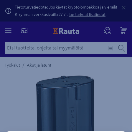
Tietoturvatiedote: Jos käytät kryptolompakkoa ja vierailit
K-ryhmän verkkosivuilla 27.7.,
lue tärkeät lisätiedot
.
/
Työkalut
Akut ja laturit
Yksityiskohtainen kuvaus löytyy Tuotteen kuvaus -maamerki