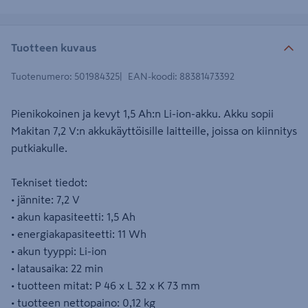
Tuotteen kuvaus
Tuotenumero
:
501984325
EAN-koodi
:
88381473392
Pienikokoinen ja kevyt 1,5 Ah:n Li-ion-akku. Akku sopii
Makitan 7,2 V:n akkukäyttöisille laitteille, joissa on kiinnitys
putkiakulle.
Tekniset tiedot:
• jännite: 7,2 V
• akun kapasiteetti: 1,5 Ah
• energiakapasiteetti: 11 Wh
• akun tyyppi: Li-ion
• latausaika: 22 min
• tuotteen mitat: P 46 x L 32 x K 73 mm
• tuotteen nettopaino: 0,12 kg