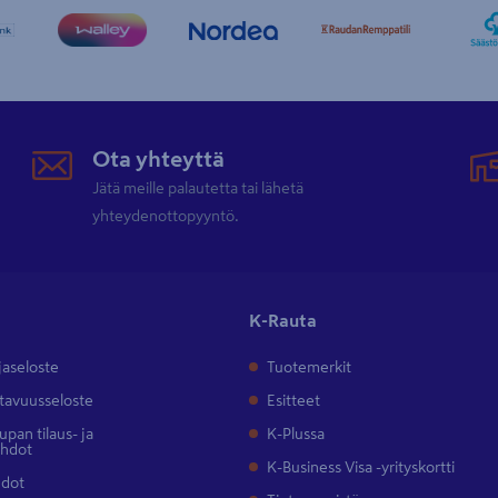
Ota yhteyttä
Jätä meille palautetta tai lähetä
yhteydenottopyyntö.
K-Rauta
jaseloste
Tuotemerkit
tavuusseloste
Esitteet
pan tilaus- ja
K-Plussa
ehdot
K-Business Visa -yrityskortti
hdot