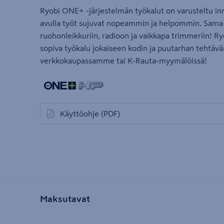
Ryobi ONE+ -järjestelmän työkalut on varusteltu inno
avulla työt sujuvat nopeammin ja helpommin. Sama
ruohonleikkuriin, radioon ja vaikkapa trimmeriin! R
sopiva työkalu jokaiseen kodin ja puutarhan tehtävä
verkkokaupassamme tai K-Rauta-myymälöissä!
Käyttöohje
(PDF)
avautuu uuteen välilehteen
Maksutavat