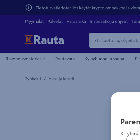
Tietoturvatiedote: Jos käytät kryptolompakkoa ja vierai
Myymälät
Palvelut
Varaa aika
Inspiraatio ja ohjeet
Tera
Rakennusmateriaalit
Puutavara
Kylpyhuone ja sauna
Pi
/
Työkalut
Akut ja laturit
Yksityiskohtainen kuvaus löytyy Tuotteen kuvaus -
Parem
K-ryhmä 