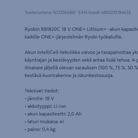
Tuotenumero
:
502256086
EAN-koodi
:
4892210194633
Ryobin RB1820C 18 V ONE+ Lithium+ -akun kapasite
kaikille ONE+-järjestelmän Ryobi-työkaluille.
Akun IntelliCell-tekniikka valvoo ja tasapainottaa y
käyntiajan ja kestävyyden sekä antaa lisää tehoa. 4-
ilmaisee jäljellä olevan varauksen (100 %, 75 %, 50 %
kestävä kuorirakenne ja iskunkestosuoja.
Tekniset tiedot:
• jännite: 18 V
• akkutyyppi: Li-ion
• akun kapasiteetti: 2,0 Ah
• laturi mukana: ei
• paino: 0,4 kg