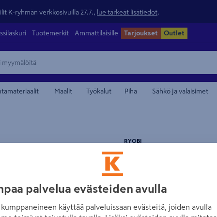
lit K-ryhmän verkkosivuilla 27.7.,
lue tärkeät lisätiedot
.
ssilaskuri
Tuotemerkit
Ammattilaisille
Tarjoukset
Outlet
ntamateriaalit
Maalit
Työkalut
Piha
Sähkö ja valaisimet
maamerkistä
RYOBI
Akku Ryobi RB18
Tuotenumero
:
502256086
EA
paa palvelua evästeiden avulla
4.5
2 arvostel
kumppaneineen käyttää palveluissaan evästeitä, joiden avulla
2,0 Ah:n 18 V ONE+ Lithiu