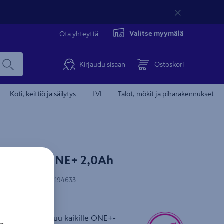
Valitse myymälä
Ota yhteyttä
Kirjaudu sisään
Ostoskori
Koti, keittiö ja säilytys
LVI
Talot, mökit ja piharakennukset
20C 18V ONE+ 2,0Ah
N-koodi
:
4892210194633
ua
m+ -akku soveltuu kaikille ONE+-