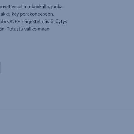
vatiivisella tekniikalla, jonka
 akku käy porakoneeseen,
yobi ONE+ -järjestelmästä löytyy
än. Tutustu valikoimaan