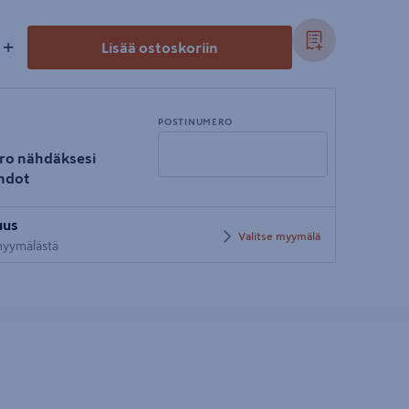
+
Lisää ostoskoriin
POSTINUMERO
ro nähdäksesi
hdot
Syötä
uus
postinumero
Valitse myymälä
 myymälästä