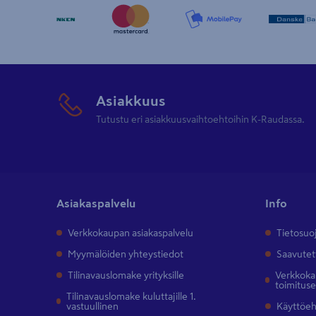
Asiakkuus
Tutustu eri asiakkuusvaihtoehtoihin K-Raudassa.
Asiakaspalvelu
Info
Verkkokaupan asiakaspalvelu
Tietosuo
Myymälöiden yhteystiedot
Saavutet
Tilinavauslomake yrityksille
Verkkokau
toimitus
Tilinavauslomake kuluttajille 1.
vastuullinen
Käyttöe