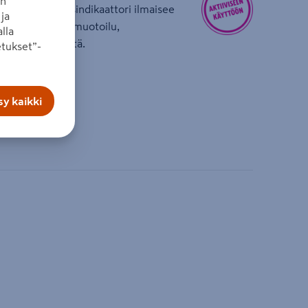
an
lle. Akun latausindikaattori ilmaisee
ja
Vankka, kestävä muotoilu,
lla
lisää kestävyyttä.
tukset”-
mä
y kaikki