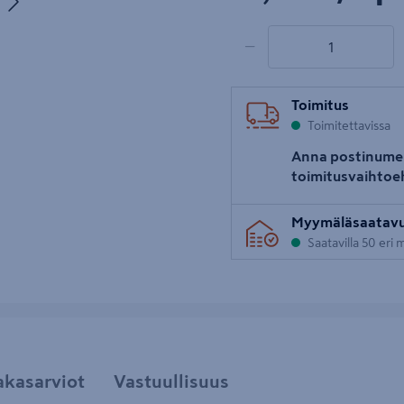
uva 5
1 tuotetta
Määrä
−
Toimitus
Toimitettavissa
Anna postinume
toimitusvaihtoe
Myymäläsaatav
Saatavilla 50 eri
akasarviot
Vastuullisuus