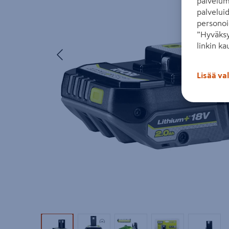
palvelum
palvelui
personoi
”Hyväksy
linkin ka
Edellinen
Lisää va