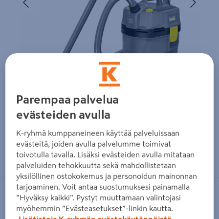
Parempaa palvelua
evästeiden avulla
K-ryhmä kumppaneineen käyttää palveluissaan
evästeitä, joiden avulla palvelumme toimivat
Zoomaa kuvaa sormilla kosketusnäytöllä
toivotulla tavalla. Lisäksi evästeiden avulla mitataan
palveluiden tehokkuutta sekä mahdollistetaan
yksilöllinen ostokokemus ja personoidun mainonnan
tarjoaminen. Voit antaa suostumuksesi painamalla
KÄRCHER PROFESSIONAL
”Hyväksy kaikki”. Pystyt muuttamaan valintojasi
myöhemmin ”Evästeasetukset”-linkin kautta.
Akkuimuri Kärcher NT 22/1 Ap Bp L