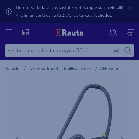
Tietoturvatiedote: Jos käytät kryptolompakkoa ja vierailit
K-ryhmän verkkosivuilla 27.7.,
lue tärkeät lisätiedot
.
/
/
Työkalut
Rakennusimurit ja teollisuusimurit
Akkuimurit
Yksityiskohtainen kuvaus löytyy Tuotteen kuvaus -maamerki
Edellinen
Seura