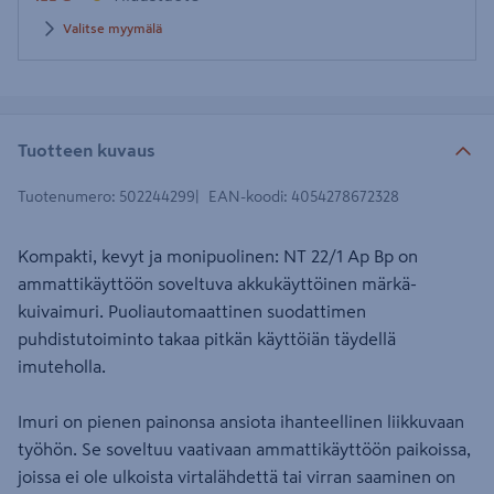
Valitse myymälä
Tuotteen kuvaus
Tuotenumero
:
502244299
EAN-koodi
:
4054278672328
Kompakti, kevyt ja monipuolinen: NT 22/1 Ap Bp on
ammattikäyttöön soveltuva akkukäyttöinen märkä-
kuivaimuri. Puoliautomaattinen suodattimen
puhdistutoiminto takaa pitkän käyttöiän täydellä
imuteholla.
Imuri on pienen painonsa ansiota ihanteellinen liikkuvaan
työhön. Se soveltuu vaativaan ammattikäyttöön paikoissa,
joissa ei ole ulkoista virtalähdettä tai virran saaminen on