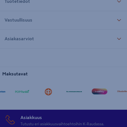
Tuotetiedot
Vastuullisuus
Asiakasarviot
Maksutavat
Asiakkuus
Tutustu eri asiakkuusvaihtoehtoihin K-Raudassa.