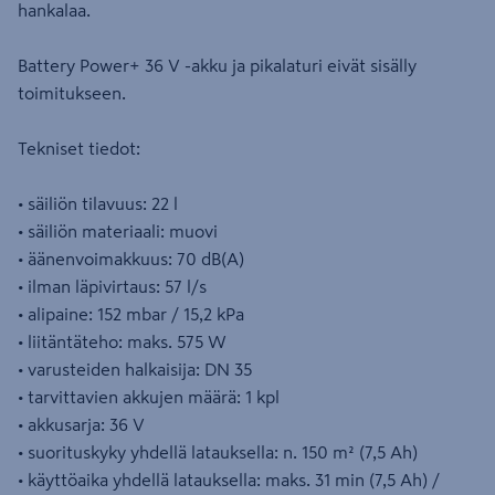
hankalaa.
Battery Power+ 36 V -akku ja pikalaturi eivät sisälly
toimitukseen.
Tekniset tiedot:
• säiliön tilavuus: 22 l
• säiliön materiaali: muovi
• äänenvoimakkuus: 70 dB(A)
• ilman läpivirtaus: 57 l/s
• alipaine: 152 mbar / 15,2 kPa
• liitäntäteho: maks. 575 W
• varusteiden halkaisija: DN 35
• tarvittavien akkujen määrä: 1 kpl
• akkusarja: 36 V
• suorituskyky yhdellä latauksella: n. 150 m² (7,5 Ah)
• käyttöaika yhdellä latauksella: maks. 31 min (7,5 Ah) /