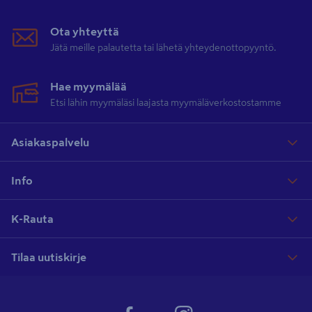
Ota yhteyttä
Jätä meille palautetta tai lähetä yhteydenottopyyntö.
Hae myymälää
Etsi lähin myymäläsi laajasta myymäläverkostostamme
Asiakaspalvelu
Info
K-Rauta
Tilaa uutiskirje