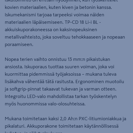
kovien materiaalien, kuten kiven ja betonin kanssa.
Iskumekanismi tarjoaa tarpeeksi voimaa näiden
materiaalien läpäisemiseen. TP-CD 18 Li-i BL -
akkuiskuporakoneessa on kaksinopeuksinen
metallivaihteisto, joka soveltuu tehokkaaseen ja nopeaan
poraamiseen.
Nopea terien vaihto onnistuu 13 mm:n pikaistukan
ansiosta. Iskuporaus tuottaa suuren voiman, joka voi
kuormittaa pidemmissä työjaksoissa – mukana tuleva
lisäkahva vähentää tätä rasitusta. Ergonominen muotoilu
ja softgrip-pinnat takaavat tukevan ja varman otteen.
Integroitu LED-valo mahdollistaa tarkan työskentelyn
myös huonommissa valo-olosuhteissa.
Mukana toimitetaan kaksi 2,0 Ah:n PXC-litiumioniakkua ja
pikalaturi. Akkuporakone toimitetaan käytännöllisessä