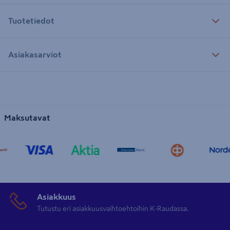
Tuotetiedot
Asiakasarviot
Maksutavat
Asiakkuus
Tutustu eri asiakkuusvaihtoehtoihin K-Raudassa.