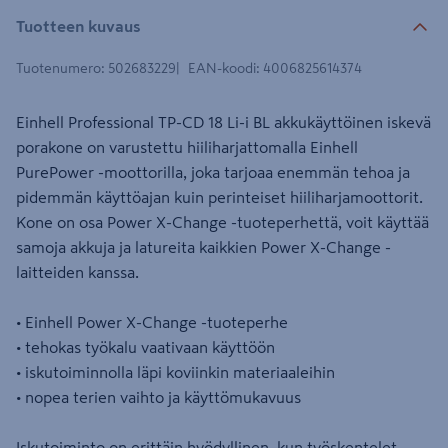
Tuotteen kuvaus
Tuotenumero
:
502683229
EAN-koodi
:
4006825614374
Einhell Professional TP-CD 18 Li-i BL akkukäyttöinen iskevä
porakone on varustettu hiiliharjattomalla Einhell
PurePower -moottorilla, joka tarjoaa enemmän tehoa ja
pidemmän käyttöajan kuin perinteiset hiiliharjamoottorit.
Kone on osa Power X-Change -tuoteperhettä, voit käyttää
samoja akkuja ja latureita kaikkien Power X-Change -
laitteiden kanssa.
• Einhell Power X-Change -tuoteperhe
• tehokas työkalu vaativaan käyttöön
• iskutoiminnolla läpi koviinkin materiaaleihin
• nopea terien vaihto ja käyttömukavuus
Iskutoiminto on erittäin hyödyllinen, kun työskentelet