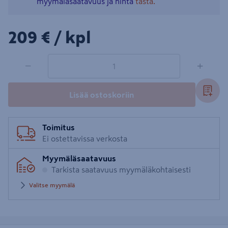
myymäläsaatavuus ja hinta
tästä.
209€/kpl
209 €
/ kpl
1 tuotetta
Määrä
−
+
Lisää ostoskoriin
Toimitus
Ei ostettavissa verkosta
Myymäläsaatavuus
Tarkista saatavuus myymäläkohtaisesti
Valitse myymälä