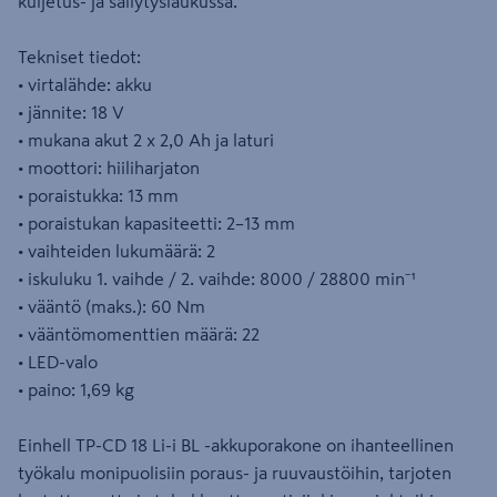
kuljetus- ja säilytyslaukussa.
Tekniset tiedot:
• virtalähde: akku
• jännite: 18 V
• mukana akut 2 x 2,0 Ah ja laturi
• moottori: hiiliharjaton
• poraistukka: 13 mm
• poraistukan kapasiteetti: 2–13 mm
• vaihteiden lukumäärä: 2
• iskuluku 1. vaihde / 2. vaihde: 8000 / 28800 min⁻¹
• vääntö (maks.): 60 Nm
• vääntömomenttien määrä: 22
• LED-valo
• paino: 1,69 kg
Einhell TP-CD 18 Li-i BL -akkuporakone on ihanteellinen
työkalu monipuolisiin poraus- ja ruuvaustöihin, tarjoten