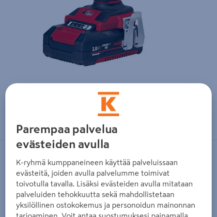
Zoomaa kuvaa sormilla kosketusnäytöllä
Parempaa palvelua
evästeiden avulla
EINHELL
K-ryhmä kumppaneineen käyttää palveluissaan
evästeitä, joiden avulla palvelumme toimivat
Akkuiskuporakone Einhell Power X-
toivotulla tavalla. Lisäksi evästeiden avulla mitataan
Change TP-CD 18 Li-i BL 2x2,0Ah
palveluiden tehokkuutta sekä mahdollistetaan
yksilöllinen ostokokemus ja personoidun mainonnan
Tuotenumero
:
502683229
EAN-koodi
:
4006825614374
tarjoaminen. Voit antaa suostumuksesi painamalla