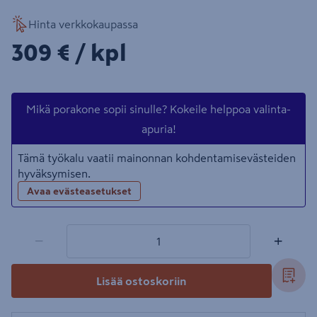
Hinta verkkokaupassa
309€/kpl
309 €
/ kpl
Mikä porakone sopii sinulle? Kokeile helppoa valinta-
apuria!
Tämä työkalu vaatii mainonnan kohdentamisevästeiden
hyväksymisen.
Avaa evästeasetukset
1 tuotetta
Määrä
−
+
Lisää ostoskoriin