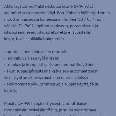
Akkukäyttöinen Makita-iskuporakone DHP492 on
suunniteltu raskaaseen käyttöön. Vahvan hiiliharjattoman
moottorin ansiosta koneessa on huikea 130 / 65 Nm:n
vääntö. DHP492 sopii ruuvaukseen, poraamiseen ja
iskuporaamiseen. Iskuporakonetta ei suositella
käytettäväksi pilkkikairakoneena.
• optimaalinen kädensijan muotoilu
• led-valo valaisee työkohteen
• tehokas ja kompakti yleiskone ammattikäyttöön
• akun suojausjärjestelmä katkaisee automaattisesti
virransyötön akun varaustason ollessa vähissä
• elektroninen ylikuormitussuoja suojaa käyttäjää ja
laitetta
Makita DHP492 sopii erityisesti ammattilaisen
monenlaisiin raskaisiin töihin, ja se on suositeltava