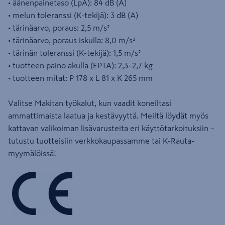
• äänenpainetaso (LpA): 84 dB (A)
• melun toleranssi (K-tekijä): 3 dB (A)
• tärinäarvo, poraus: 2,5 m/s²
• tärinäarvo, poraus iskulla: 8,0 m/s²
• tärinän toleranssi (K-tekijä): 1,5 m/s²
• tuotteen paino akulla (EPTA): 2,3–2,7 kg
• tuotteen mitat: P 178 x L 81 x K 265 mm
Valitse Makitan työkalut, kun vaadit koneiltasi
ammattimaista laatua ja kestävyyttä. Meiltä löydät myös
kattavan valikoiman lisävarusteita eri käyttötarkoituksiin –
tutustu tuotteisiin verkkokaupassamme tai K-Rauta-
myymälöissä!