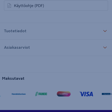
Käyttöohje
(PDF)
avautuu uuteen välilehteen
Tuotetiedot
Asiakasarviot
Maksutavat