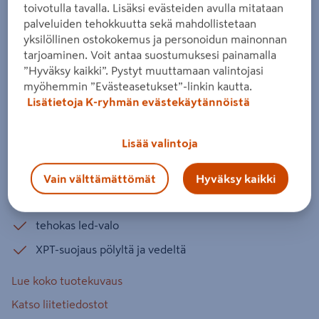
toivotulla tavalla. Lisäksi evästeiden avulla mitataan
18V LXT runko
palveluiden tehokkuutta sekä mahdollistetaan
Tuotenumero
:
502802201
EAN-koodi
:
197050011770
yksilöllinen ostokokemus ja personoidun mainonnan
tarjoaminen. Voit antaa suostumuksesi painamalla
”Hyväksy kaikki”. Pystyt muuttamaan valintojasi
Voimakas hiiliharjaton iskuporakone
myöhemmin ”Evästeasetukset”-linkin kautta.
ruuvaukseen, poraamiseen ja iskuporaamiseen.
Lisätietoja K-ryhmän evästekäytännöistä
Vääntövoima 130 / 65 Nm. Suositeltava
konemalli esim. reikäsahoille. Ei suositella
Lisää valintoja
käytettäväksi pilkkikairakoneena. Runkoversio.
vääntö: 130 / 165 Nm
Vain välttämättömät
Hyväksy kaikki
hiilharjaton moottori
tehokas led-valo
XPT-suojaus pölyltä ja vedeltä
Lue koko tuotekuvaus
Katso liitetiedostot