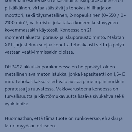
konemalli esimerkiksi reikäsahoille. Iskuporakoneessa on
pitkäikäinen, virtaa säästävä ja tehokas hiiliharjaton
moottori, sekä täysmetallinen, 2-nopeuksinen (0–550 / 0–
2100 min⁻¹) vaihteisto, joka takaa koneen kestävyyden
kovemmassakin käytössä. Koneessa on 21
momenttialuetta, poraus- ja iskuporaustoiminto. Makitan
XPT-järjestelmä suojaa konetta tehokkaasti vettä ja pölyä
vastaan vaativimmissakin oloissa.
DHP492-akkuiskuporakoneessa on helppokäyttöinen
metallinen avaimeton istukka, jonka kapasiteetti on 1,5–13
mm. Tehokas kaksois-led-valo auttaa pimeimpiin nurkkiin
poratessa ja ruuvatessa. Vakiovarusteena koneessa on
turvallisuutta ja käyttömukavuutta lisäävä sivukahva sekä
vyökiinnike.
Huomaathan, että tämä tuote on runkoversio, eli akku ja
laturi myydään erikseen.