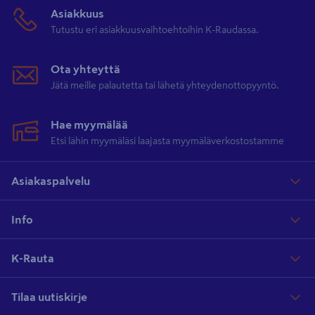
Asiakkuus
Tutustu eri asiakkuusvaihtoehtoihin K-Raudassa.
Ota yhteyttä
Jätä meille palautetta tai lähetä yhteydenottopyyntö.
Hae myymälää
Etsi lähin myymäläsi laajasta myymäläverkostostamme
Asiakaspalvelu
Info
K-Rauta
Tilaa uutiskirje