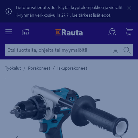
Tietoturvatiedote: Jos käytät kryptolompakkoa ja vierailit
K-ryhmän verkkosivuilla 27.7.,
lue tärkeät lisätiedot
.
/
/
Työkalut
Porakoneet
Iskuporakoneet
Yksityiskohtainen kuvaus löytyy Tuotteen kuvaus -maamerki
Edellinen
Seura