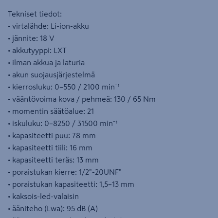
Tekniset tiedot:
• virtalähde: Li-ion-akku
• jännite: 18 V
• akkutyyppi: LXT
• ilman akkua ja laturia
• akun suojausjärjestelmä
• kierrosluku: 0–550 / 2100 min⁻¹
• vääntövoima kova / pehmeä: 130 / 65 Nm
• momentin säätöalue: 21
• iskuluku: 0–8250 / 31500 min⁻¹
• kapasiteetti puu: 78 mm
• kapasiteetti tiili: 16 mm
• kapasiteetti teräs: 13 mm
• poraistukan kierre: 1/2"-20UNF"
• poraistukan kapasiteetti: 1,5–13 mm
• kaksois-led-valaisin
• ääniteho (Lwa): 95 dB (A)