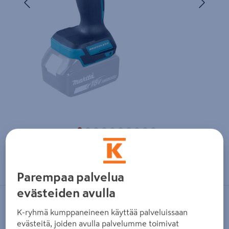
Zoomaa kuvaa sormilla kosketusnäytöllä
Parempaa palvelua
evästeiden avulla
MAKITA
K-ryhmä kumppaneineen käyttää palveluissaan
Akkuiskuporakone Makita DHP492Z
evästeitä, joiden avulla palvelumme toimivat