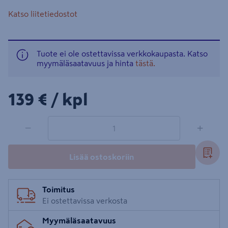
Katso liitetiedostot
Tuote ei ole ostettavissa verkkokaupasta. Katso
myymäläsaatavuus ja hinta
tästä.
139€/kpl
139 €
/ kpl
1 tuotetta
Määrä
−
+
Lisää ostoskoriin
Toimitus
Ei ostettavissa verkosta
Myymäläsaatavuus