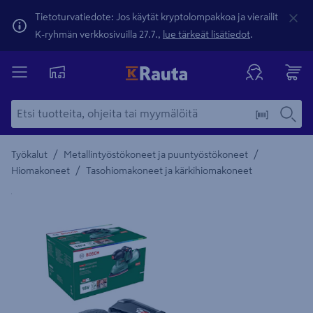
Tietoturvatiedote: Jos käytät kryptolompakkoa ja vierailit
K-ryhmän verkkosivuilla 27.7.,
lue tärkeät lisätiedot
.
/
/
Työkalut
Metallintyöstökoneet ja puuntyöstökoneet
/
Hiomakoneet
Tasohiomakoneet ja kärkihiomakoneet
Yksityiskohtainen kuvaus löytyy Tuotteen kuvaus -maamerki