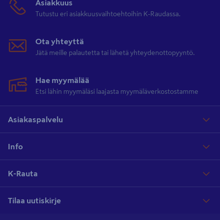
Asiakkuus
Tutustu eri asiakkuusvaihtoehtoihin K-Raudassa.
Ota yhteyttä
Jätä meille palautetta tai lähetä yhteydenottopyyntö.
Hae myymälää
Etsi lähin myymäläsi laajasta myymäläverkostostamme
Asiakaspalvelu
Info
K-Rauta
Tilaa uutiskirje