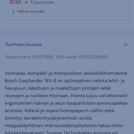
Tilaustuote
Valitse myymälä
Tuotteen kuvaus
Tuotenumero
:
502573892
EAN-koodi
:
4053423245653
Voimakas, kompakti ja monipuolinen akkukärkihiomakone
Bosch EasySander 18V-8 on optimaalinen valinta lehti- ja
havupuun, lakattujen ja maalattujen pintojen sekä
reunojen ja nurkkien hiontaan. Hionta sujuu vaivattomasti
ergonomisen kahvan ja akun tasapainoisen asennuspaikan
ansiosta. Kätevä ja nopea hiomapaperin vaihto sekä
kiinnitys tarrakiinnitysjärjestelmän avulla.
Helppokäyttöinen mikrosuodatinpölykotelo takaa siistin
työskentelyalueen. Syneon Technologian ansiosta voi