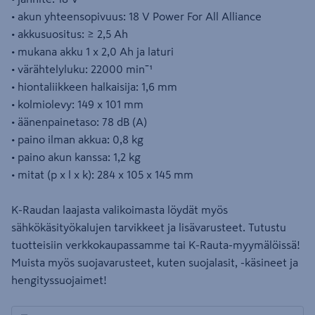
• akun yhteensopivuus: 18 V Power For All Alliance
• akkusuositus: ≥ 2,5 Ah
• mukana akku 1 x 2,0 Ah ja laturi
• värähtelyluku: 22000 minˉ¹
• hiontaliikkeen halkaisija: 1,6 mm
• kolmiolevy: 149 x 101 mm
• äänenpainetaso: 78 dB (A)
• paino ilman akkua: 0,8 kg
• paino akun kanssa: 1,2 kg
• mitat (p x l x k): 284 x 105 x 145 mm
K-Raudan laajasta valikoimasta löydät myös
sähkökäsityökalujen tarvikkeet ja lisävarusteet. Tutustu
tuotteisiin verkkokaupassamme tai K-Rauta-myymälöissä!
Muista myös suojavarusteet, kuten suojalasit, -käsineet ja
hengityssuojaimet!