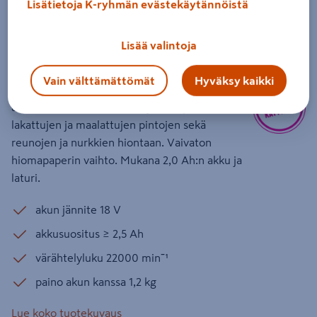
Lisätietoja K-ryhmän evästekäytännöistä
Akkukärkihiomakone Bosch
EasySander 18V-8 1x2,0Ah
Lisää valintoja
Tuotenumero
:
502573892
EAN-koodi
:
4053423245653
Vain välttämättömät
Hyväksy kaikki
Kompakti ja monipuolinen 18 V:n
akkukärkihiomakone lehti- ja havupuun,
lakattujen ja maalattujen pintojen sekä
reunojen ja nurkkien hiontaan. Vaivaton
hiomapaperin vaihto. Mukana 2,0 Ah:n akku ja
laturi.
akun jännite 18 V
akkusuositus ≥ 2,5 Ah
värähtelyluku 22000 minˉ¹
paino akun kanssa 1,2 kg
Lue koko tuotekuvaus