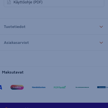
Käyttöohje
(PDF)
avautuu uuteen välilehteen
Tuotetiedot
Asiakasarviot
Maksutavat