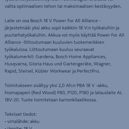
valita optimaalisen tehon tai maksimaalisen kestävyyden.
Laite on osa Bosch 18 V Power For All Alliance -
järjestelmää: yksi akku sopii kaikkiin 18 V:n työkaluihin ja
puutarhatyökaluihin. Akkua voi myös käyttää Power For All
Alliance -liittoutumaan kuuluvien tuotemerkkien
työkaluissa. Liittoutumaan kuuluu seuraavat
työkalumerkit: Gardena, Bosch Home Appliances,
Husqvarna, Gloria Haus und Gartengeräte, Wagner,
Rapid, Steinel, Kübler Workwear ja PerfectPro.
Toimitukseen sisältyy yksi 2,0 Ah:n PBA 18 V -akku,
hiomapaperi (Red Wood) P80, P120, P180 ja latauslaite AL
18V-20. Tuote toimitetaan kartonkilaatikossa.
Tekniset tiedot:
• virtalähde: akku
• jännite: 18 V