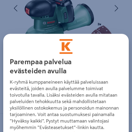
Edellinen
Seura
Parempaa palvelua
evästeiden avulla
K-ryhmä kumppaneineen käyttää palveluissaan
evästeitä, joiden avulla palvelumme toimivat
toivotulla tavalla. Lisäksi evästeiden avulla mitataan
Zoomaa kuvaa sormilla kosketusnäytöllä
palveluiden tehokkuutta sekä mahdollistetaan
yksilöllinen ostokokemus ja personoidun mainonnan
tarjoaminen. Voit antaa suostumuksesi painamalla
”Hyväksy kaikki”. Pystyt muuttamaan valintojasi
BOSCH GREEN
myöhemmin ”Evästeasetukset”-linkin kautta.