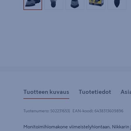
Tuotekuva 1
Tuotekuva 2
Tuotekuva 3
Tuotekuva 4
Tuotek
Tuotteen kuvaus
Tuotetiedot
Asi
Tuotenumero
:
502231653
EAN-koodi
:
6438313609896
Monitoimihiomakone viimeistelyhiontaan. Nikkarin 