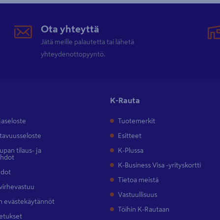
Ota yhteyttä
Jätä meille palautetta tai lähetä
yhteydenottopyyntö.
K-Rauta
jaseloste
Tuotemerkit
tavuusseloste
Esitteet
pan tilaus- ja
K-Plussa
ehdot
K-Business Visa -yrityskortti
hdot
Tietoa meistä
 virhevastuu
Vastuullisuus
 evästekäytännöt
Töihin K-Rautaan
etukset