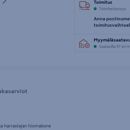
Toimitus
uva 5
Toimitettavissa
Anna postinume
toimitusvaihtoe
Myymäläsaatav
Saatavilla 97 eri
akasarviot
ja harrastajan hiomakone