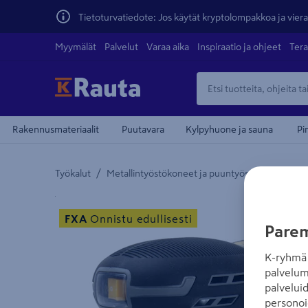
Tietoturvatiedote: Jos käytät kryptolompakkoa ja vierai
Myymälät
Palvelut
Varaa aika
Inspiraatio ja ohjeet
Tera
Rakennusmateriaalit
Puutavara
Kylpyhuone ja sauna
Pi
/
/
Työkalut
Metallintyöstökoneet ja puuntyöstökoneet
Yksityiskohtainen kuvaus löytyy Tuotteen kuvaus -
FXA
Onnistu edullisesti
Parem
K-ryhmä 
palvelum
palvelui
personoi