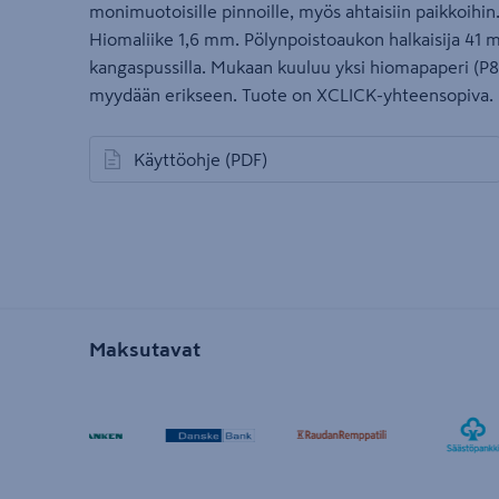
monimuotoisille pinnoille, myös ahtaisiin paikkoihi
Hiomaliike 1,6 mm. Pölynpoistoaukon halkaisija 41 
kangaspussilla. Mukaan kuuluu yksi hiomapaperi (P80
myydään erikseen. Tuote on XCLICK-yhteensopiva.
Käyttöohje
(PDF)
avautuu uuteen välilehteen
Maksutavat