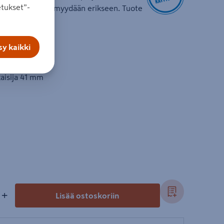
tukset”-
o, akku ja laturi myydään erikseen. Tuote
0 x 93 mm
y kaikki
aisija 41 mm
+
Lisää ostoskoriin