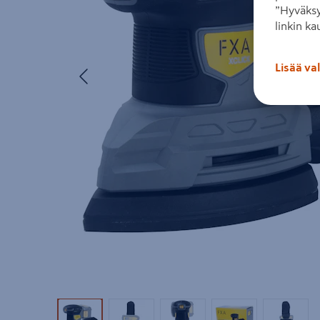
”Hyväksy
linkin ka
Edellinen
Lisää va