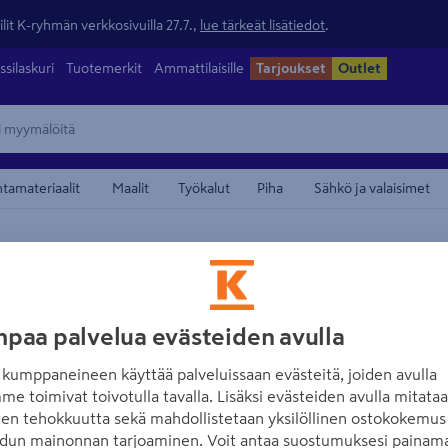
lit K-ryhmän verkkosivuilla 27.7.,
lue tärkeät lisätiedot
.
ssilaskuri
Tuotemerkit
Ammattilaisille
Tarjoukset
Outlet
ntamateriaalit
Maalit
Työkalut
Piha
Sähkö ja valaisimet
/
Hiomakoneet
Tasohiomakoneet ja kärkihiomakoneet
maamerkistä
FXA
Akkukärkihioma
FXA
Onnistu edullisesti
paa palvelua evästeiden avulla
Tuotenumero
:
502231653
EAN
kumppaneineen käyttää palveluissaan evästeitä, joiden avulla
me toimivat toivotulla tavalla. Lisäksi evästeiden avulla mitata
Monitoimihiomakone viimeis
den tehokkuutta sekä mahdollistetaan yksilöllinen ostokokemus 
hiomakone monimuotoisille 
dun mainonnan tarjoaminen. Voit antaa suostumuksesi painama