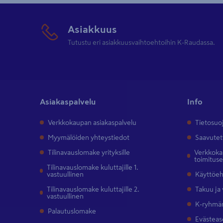
Asiakkuus
Tutustu eri asiakkuusvaihtoehtoihin K-Raudassa.
Asiakaspalvelu
Info
Verkkokaupan asiakaspalvelu
Tietosuo
Myymälöiden yhteystiedot
Saavutet
Tilinavauslomake yrityksille
Verkkokau
toimitus
Tilinavauslomake kuluttajille 1.
vastuullinen
Käyttöe
Tilinavauslomake kuluttajille 2.
Takuu ja
vastuullinen
K-ryhmän
Palautuslomake
Evästeas