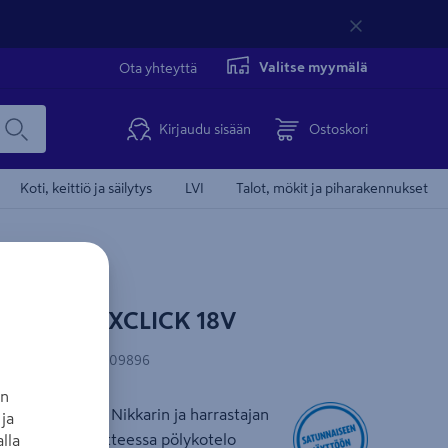
Valitse myymälä
Ota yhteyttä
Kirjaudu sisään
Ostoskori
Koti, keittiö ja säilytys
LVI
Talot, mökit ja piharakennukset
kone FXA XCLICK 18V
FXA
Onnistu edul
-koodi
:
6438313609896
an
telyhiontaan. Nikkarin ja harrastajan
ja
pinnoille. Tuotteessa pölykotelo
lla