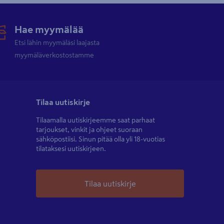
Hae myymälää
Etsi lähin myymäläsi laajasta
myymäläverkostostamme
Tilaa uutiskirje
Tilaamalla uutiskirjeemme saat parhaat
tarjoukset, vinkit ja ohjeet suoraan
sähköpostiisi. Sinun pitää olla yli 18-vuotias
tilataksesi uutiskirjeen.
Tilaa uutiskirje