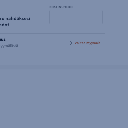
POSTINUMERO
ro nähdäksesi
hdot
Syötä
uus
postinumero
Valitse myymälä
 myymälästä