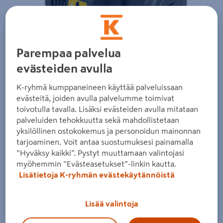
Parempaa palvelua
evästeiden avulla
K-ryhmä kumppaneineen käyttää palveluissaan
evästeitä, joiden avulla palvelumme toimivat
toivotulla tavalla. Lisäksi evästeiden avulla mitataan
palveluiden tehokkuutta sekä mahdollistetaan
yksilöllinen ostokokemus ja personoidun mainonnan
tarjoaminen. Voit antaa suostumuksesi painamalla
Zoomaa kuvaa sormilla kosketusnäytöllä
”Hyväksy kaikki”. Pystyt muuttamaan valintojasi
myöhemmin ”Evästeasetukset”-linkin kautta.
Lisätietoja K-ryhmän evästekäytännöistä
FXA
Lisää valintoja
Pikalaturi FXA 18V XCLICK 2x4A G2