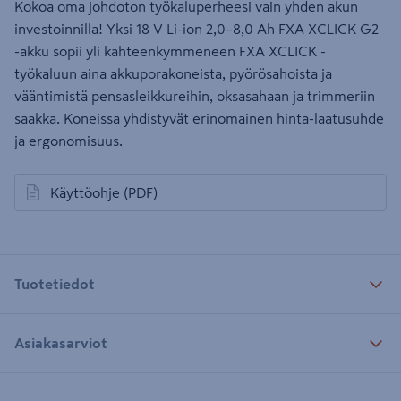
Kokoa oma johdoton työkaluperheesi vain yhden akun
investoinnilla! Yksi 18 V Li-ion 2,0–8,0 Ah FXA XCLICK G2
-akku sopii yli kahteenkymmeneen FXA XCLICK -
työkaluun aina akkuporakoneista, pyörösahoista ja
vääntimistä pensasleikkureihin, oksasahaan ja trimmeriin
saakka. Koneissa yhdistyvät erinomainen hinta-laatusuhde
ja ergonomisuus.
Käyttöohje
(PDF)
avautuu uuteen välilehteen
Tuotetiedot
Asiakasarviot