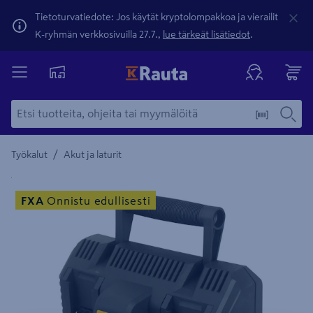
Tietoturvatiedote: Jos käytät kryptolompakkoa ja vierailit
K-ryhmän verkkosivuilla 27.7.,
lue tärkeät lisätiedot
.
/
Työkalut
Akut ja laturit
Yksityiskohtainen kuvaus löytyy Tuotteen kuvaus -maamerki
FXA
Onnistu edullisesti