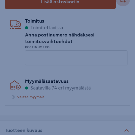
Lisää ostoskoriin
Toimitus
Toimitettavissa
Anna postinumero nähdäksesi
toimitusvaihtoehdot
POSTINUMERO
Syötä
Myymäläsaatavuus
postinumero
Saatavilla 74 eri myymälästä
Valitse myymälä
Tuotteen kuvaus