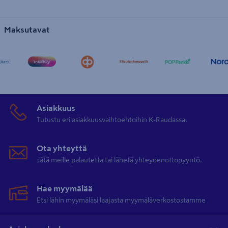
Maksutavat
Asiakkuus
Tutustu eri asiakkuusvaihtoehtoihin K-Raudassa.
Ota yhteyttä
Jätä meille palautetta tai lähetä yhteydenottopyyntö.
Hae myymälää
Etsi lähin myymäläsi laajasta myymäläverkostostamme