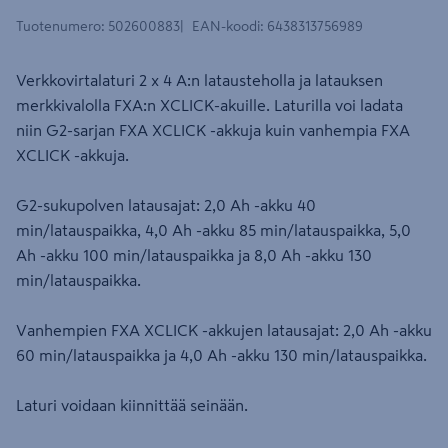
Tuotenumero
:
502600883
EAN-koodi
:
6438313756989
Verkkovirtalaturi 2 x 4 A:n latausteholla ja latauksen
merkkivalolla FXA:n XCLICK-akuille. Laturilla voi ladata
niin G2-sarjan FXA XCLICK -akkuja kuin vanhempia FXA
XCLICK -akkuja.
G2-sukupolven latausajat: 2,0 Ah -akku 40
min/latauspaikka, 4,0 Ah -akku 85 min/latauspaikka, 5,0
Ah -akku 100 min/latauspaikka ja 8,0 Ah -akku 130
min/latauspaikka.
Vanhempien FXA XCLICK -akkujen latausajat: 2,0 Ah -akku
60 min/latauspaikka ja 4,0 Ah -akku 130 min/latauspaikka.
Laturi voidaan kiinnittää seinään.