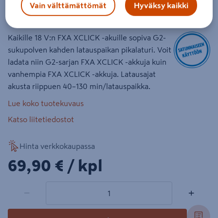
Vain välttämättömät
Hyväksy kaikki
Tuotenumero
:
502600883
EAN-koodi
:
6438313756989
Kaikille 18 V:n FXA XCLICK -akuille sopiva G2-
sukupolven kahden latauspaikan pikalaturi. Voit
ladata niin G2-sarjan FXA XCLICK -akkuja kuin
vanhempia FXA XCLICK -akkuja. Latausajat
akusta riippuen 40–130 min/latauspaikka.
Lue koko tuotekuvaus
Katso liitetiedostot
Hinta verkkokaupassa
69,90€/kpl
69,90 €
/ kpl
1 tuotetta
Määrä
−
+