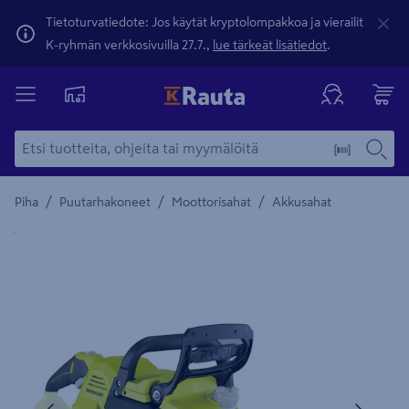
Tietoturvatiedote: Jos käytät kryptolompakkoa ja vierailit
K-ryhmän verkkosivuilla 27.7.,
lue tärkeät lisätiedot
.
/
/
/
Piha
Puutarhakoneet
Moottorisahat
Akkusahat
Yksityiskohtainen kuvaus löytyy Tuotteen kuvaus -maamerki
Edellinen
Seura