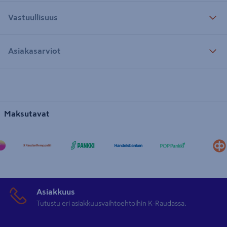
Vastuullisuus
Asiakasarviot
Maksutavat
Asiakkuus
Tutustu eri asiakkuusvaihtoehtoihin K-Raudassa.