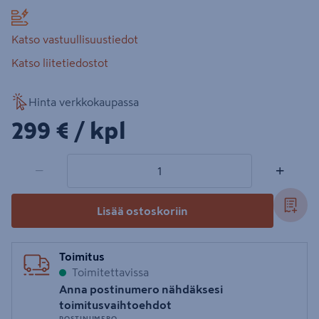
Katso vastuullisuustiedot
Katso liitetiedostot
Hinta verkkokaupassa
299€/kpl
299 €
/ kpl
1 tuotetta
Määrä
−
+
Lisää ostoskoriin
Toimitus
Toimitettavissa
Anna postinumero nähdäksesi
toimitusvaihtoehdot
POSTINUMERO