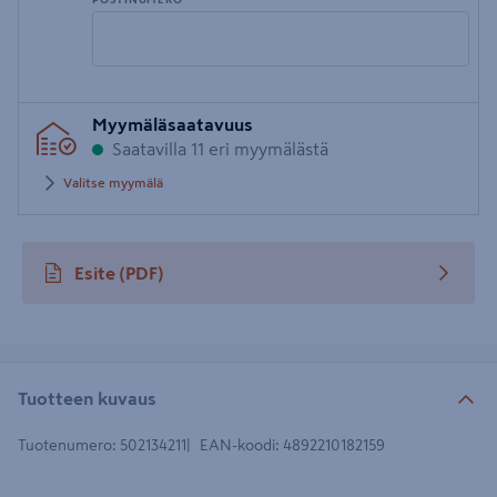
Syötä
Myymäläsaatavuus
postinumero
Saatavilla 11 eri myymälästä
Valitse myymälä
Esite
(PDF)
avautuu uuteen välilehteen
Tuotteen kuvaus
Tuotenumero
:
502134211
EAN-koodi
:
4892210182159