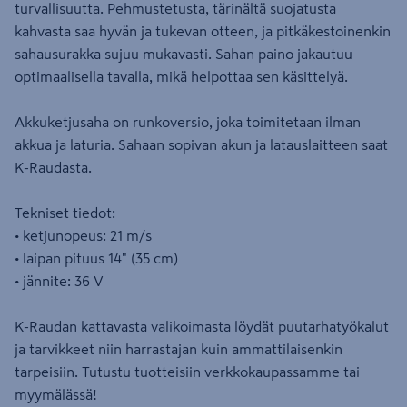
turvallisuutta. Pehmustetusta, tärinältä suojatusta
kahvasta saa hyvän ja tukevan otteen, ja pitkäkestoinenkin
sahausurakka sujuu mukavasti. Sahan paino jakautuu
optimaalisella tavalla, mikä helpottaa sen käsittelyä.
Akkuketjusaha on runkoversio, joka toimitetaan ilman
akkua ja laturia. Sahaan sopivan akun ja latauslaitteen saat
K-Raudasta.
Tekniset tiedot:
• ketjunopeus: 21 m/s
• laipan pituus 14" (35 cm)
• jännite: 36 V
K-Raudan kattavasta valikoimasta löydät puutarhatyökalut
ja tarvikkeet niin harrastajan kuin ammattilaisenkin
tarpeisiin. Tutustu tuotteisiin verkkokaupassamme tai
myymälässä!