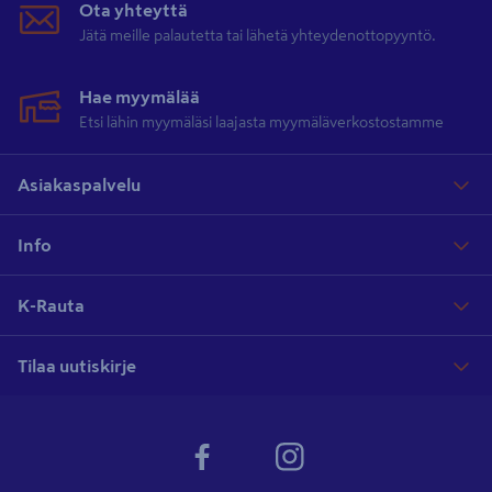
Ota yhteyttä
Jätä meille palautetta tai lähetä yhteydenottopyyntö.
Hae myymälää
Etsi lähin myymäläsi laajasta myymäläverkostostamme
Asiakaspalvelu
Info
K-Rauta
Tilaa uutiskirje