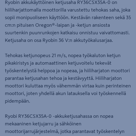
Ryobin akkukäyttöinen ketjusaha RY36CSX35A-0 on
hiiliharjattomalla moottorilla varustettu tehokas saha, joka
sopii monipuoliseen käyttöön. Kestävän rakenteen sekä 35
cm:n pituisen Oregon®-laipan ja -ketjun ansiosta
suurtenkin puunrunkojen katkaisu onnistuu vaivattomasti.
Ketjusaha on osa Ryobin 36 V:n akkutyökalusarjaa.
Tehokas ketjunopeus 21 m/s, nopea työkaluton ketjun
pikakiristys ja automaattinen ketjuvoitelu tekevät
työskentelystä helppoa ja nopeaa, ja hiiliharjaton moottori
parantaa ketjusahan tehoa ja kestävyyttä. Hiiliharjaton
moottori kuluttaa myös vähemmän virtaa kuin perinteinen
moottori, joten yhdellä akun latauksella voi työskennellä
pidempään.
Ryobi RY36CSX35A-0 -akkuketjusahassa on nopea
mekaaninen ketjujarru ja sähköinen
moottorijarrujärjestelmä, jotka parantavat työskentelyn