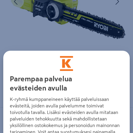
Parempaa palvelua
evästeiden avulla
Zoomaa kuvaa sormilla kosketusnäytöllä
K-ryhmä kumppaneineen käyttää palveluissaan
evästeitä, joiden avulla palvelumme toimivat
toivotulla tavalla. Lisäksi evästeiden avulla mitataan
palveluiden tehokkuutta sekä mahdollistetaan
RYOBI
yksilöllinen ostokokemus ja personoidun mainonnan
Akkuketjusaha Ryobi RY36CSX35A-0
tarjoaminen. Voit antaa suostumuksesi painamalla