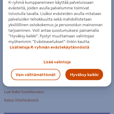
K-ryhmä kumppaneineen käyttää palveluissaan
18V LXT 3x6,0Ah
evästeitä, joiden avulla palvelumme toimivat
Tuotenumero
:
502340749
EAN-koodi
:
88381758611
toivotulla tavalla. Lisäksi evästeiden avulla mitataan
palveluiden tehokkuutta sekä mahdollistetaan
yksilöllinen ostokokemus ja personoidun mainonnan
Viiden hiiliharjattoman koneen 18 V LXT -akkukonesarja.
tarjoaminen. Voit antaa suostumuksesi painamalla
Sis. porakoneen DDF484, iskevän ruuvinvääntimen
”Hyväksy kaikki”. Pystyt muuttamaan valintojasi
DTD153, pyörösahan DHS680, puukkosahan DJR187,
myöhemmin ”Evästeasetukset”-linkin kautta.
poravasaran DHR242 sekä kolme 6,0 Ah:n akkua,
Lisätietoja K-ryhmän evästekäytännöistä
pikalatauslaitteen ja laukun.
Lisää valintoja
kolme 6,0 Ah:n akkua
latausaika 55 min
Vain välttämättömät
Hyväksy kaikki
kuljetuslaukku koneille ja akuille
Lue koko tuotekuvaus
Katso liitetiedostot