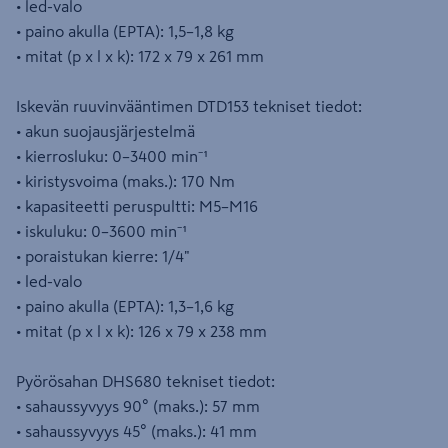
• led-valo
• paino akulla (EPTA): 1,5–1,8 kg
• mitat (p x l x k): 172 x 79 x 261 mm
Iskevän ruuvinvääntimen DTD153 tekniset tiedot:
• akun suojausjärjestelmä
• kierrosluku: 0–3400 min⁻¹
• kiristysvoima (maks.): 170 Nm
• kapasiteetti peruspultti: M5–M16
• iskuluku: 0–3600 min⁻¹
• poraistukan kierre: 1/4"
• led-valo
• paino akulla (EPTA): 1,3–1,6 kg
• mitat (p x l x k): 126 x 79 x 238 mm
Pyörösahan DHS680 tekniset tiedot:
• sahaussyvyys 90° (maks.): 57 mm
• sahaussyvyys 45° (maks.): 41 mm