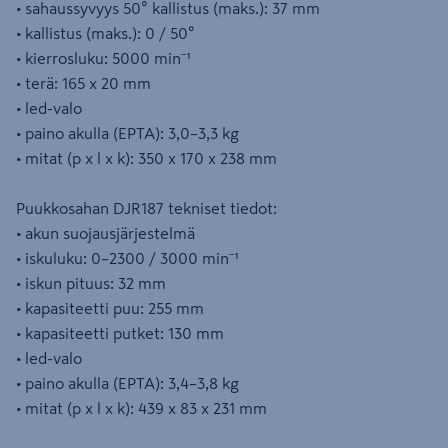
• sahaussyvyys 50° kallistus (maks.): 37 mm
• kallistus (maks.): 0 / 50°
• kierrosluku: 5000 min⁻¹
• terä: 165 x 20 mm
• led-valo
• paino akulla (EPTA): 3,0–3,3 kg
• mitat (p x l x k): 350 x 170 x 238 mm
Puukkosahan DJR187 tekniset tiedot:
• akun suojausjärjestelmä
• iskuluku: 0–2300 / 3000 min⁻¹
• iskun pituus: 32 mm
• kapasiteetti puu: 255 mm
• kapasiteetti putket: 130 mm
• led-valo
• paino akulla (EPTA): 3,4–3,8 kg
• mitat (p x l x k): 439 x 83 x 231 mm