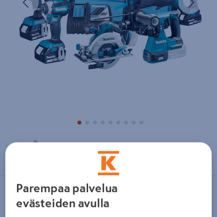
Zoomaa kuvaa sormilla kosketusnäytöllä
Parempaa palvelua
MAKITA
evästeiden avulla
Akkukonesarja Makita DLX5032GX1