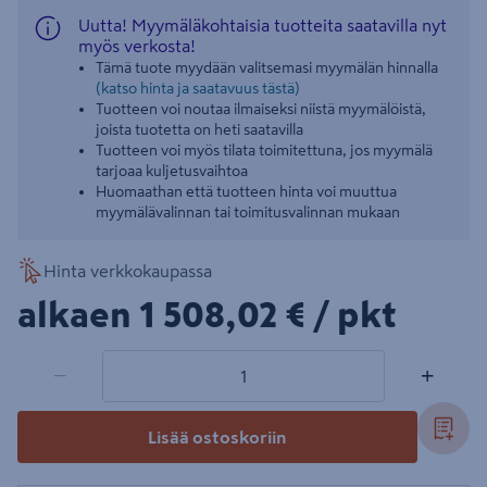
Uutta! Myymäläkohtaisia tuotteita saatavilla nyt
myös verkosta!
Tämä tuote myydään valitsemasi myymälän hinnalla
(katso hinta ja saatavuus tästä)
Tuotteen voi noutaa ilmaiseksi niistä myymälöistä,
joista tuotetta on heti saatavilla
Tuotteen voi myös tilata toimitettuna, jos myymälä
tarjoaa kuljetusvaihtoa
Huomaathan että tuotteen hinta voi muuttua
myymälävalinnan tai toimitusvalinnan mukaan
Hinta verkkokaupassa
1508,02€/pkt
alkaen
1 508,02 €
/ pkt
1 tuotetta
Määrä
−
+
Lisää ostoskoriin