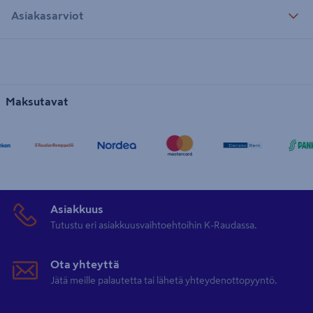
Asiakasarviot
Maksutavat
Asiakkuus
Tutustu eri asiakkuusvaihtoehtoihin K-Raudassa.
Ota yhteyttä
Jätä meille palautetta tai lähetä yhteydenottopyyntö.