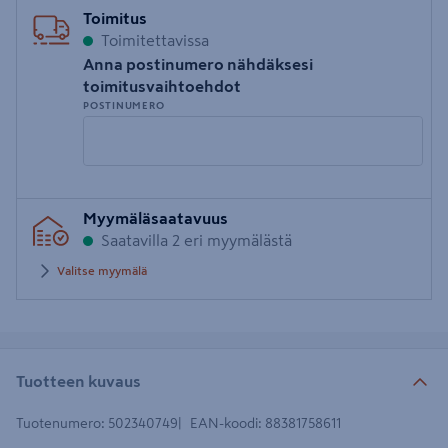
Toimitus
Toimitettavissa
Anna postinumero nähdäksesi
toimitusvaihtoehdot
POSTINUMERO
Syötä
Myymäläsaatavuus
postinumero
Saatavilla 2 eri myymälästä
Valitse myymälä
Tuotteen kuvaus
Tuotenumero
:
502340749
EAN-koodi
:
88381758611