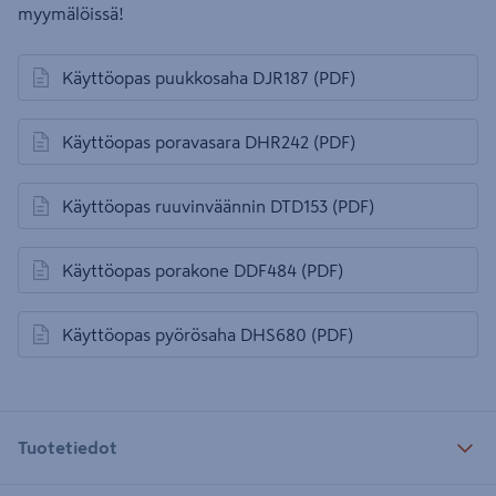
myymälöissä!
Käyttöopas puukkosaha DJR187
(PDF)
avautuu uuteen välilehteen
Käyttöopas poravasara DHR242
(PDF)
avautuu uuteen välilehteen
Käyttöopas ruuvinväännin DTD153
(PDF)
avautuu uuteen välilehteen
Käyttöopas porakone DDF484
(PDF)
avautuu uuteen välilehteen
Käyttöopas pyörösaha DHS680
(PDF)
avautuu uuteen välilehteen
Tuotetiedot