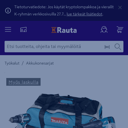
Tietoturvatiedote: Jos käytät kryptolompakkoa ja vierailit
K-ryhmän verkkosivuilla 27.7.,
lue tärkeät lisätiedot
.
/
Työkalut
Akkukonesarjat
Yksityiskohtainen kuvaus löytyy Tuotteen kuvaus -maamerki
Myös laskulla
Edellinen
Seura