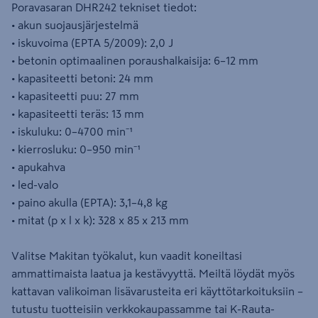
Poravasaran DHR242 tekniset tiedot:
• akun suojausjärjestelmä
• iskuvoima (EPTA 5/2009): 2,0 J
• betonin optimaalinen poraushalkaisija: 6–12 mm
• kapasiteetti betoni: 24 mm
• kapasiteetti puu: 27 mm
• kapasiteetti teräs: 13 mm
• iskuluku: 0–4700 min⁻¹
• kierrosluku: 0–950 min⁻¹
• apukahva
• led-valo
• paino akulla (EPTA): 3,1–4,8 kg
• mitat (p x l x k): 328 x 85 x 213 mm
Valitse Makitan työkalut, kun vaadit koneiltasi
ammattimaista laatua ja kestävyyttä. Meiltä löydät myös
kattavan valikoiman lisävarusteita eri käyttötarkoituksiin –
tutustu tuotteisiin verkkokaupassamme tai K-Rauta-