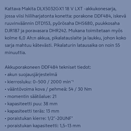
Kattava Makita DLX5032GX1 18 V LXT -akkukonesarja,
jossa viisi hiiliharjatonta konetta: porakone DDF484, iskevä
ruuvinväännin DTD153, pyörösaha DHS680, puukkosaha
DJR187 ja poravasara DHR242. Mukana toimitetaan myös
kolme 6,0 Ah:n akkua, pikalatauslaite ja laukku, johon koko
sarja mahtuu kätevästi. Pikalaturin latausaika on noin 55
minuuttia.
Akkuporakoneen DDF484 tekniset tiedot:
• akun suojausjärjestelmä
• kierrosluku: 0–500 / 2000 min⁻¹
• vääntövoima kova / pehmeä: 54 / 30 Nm
• momentin säätöalue: 21
• kapasiteetti puu: 38 mm
• kapasiteetti teräs: 13 mm
• poraistukan kierre: 1/2"-20UNF"
• poraistukan kapasiteetti: 1,5–13 mm