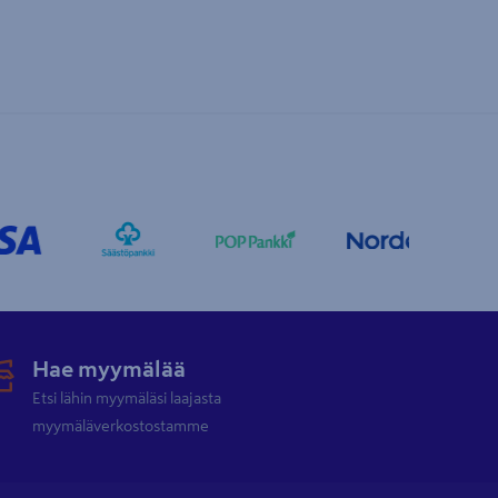
Hae myymälää
Etsi lähin myymäläsi laajasta
myymäläverkostostamme