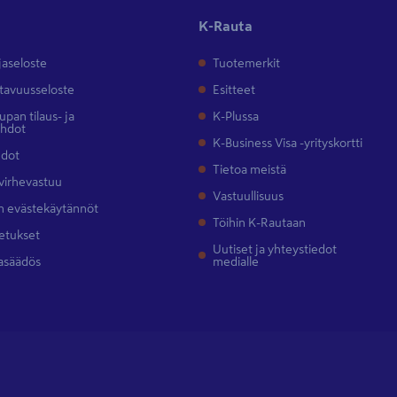
K-Rauta
jaseloste
Tuotemerkit
tavuusseloste
Esitteet
pan tilaus- ja
K-Plussa
ehdot
K-Business Visa -yrityskortti
hdot
Tietoa meistä
 virhevastuu
Vastuullisuus
 evästekäytännöt
Töihin K-Rautaan
etukset
Uutiset ja yhteystiedot
asäädös
medialle