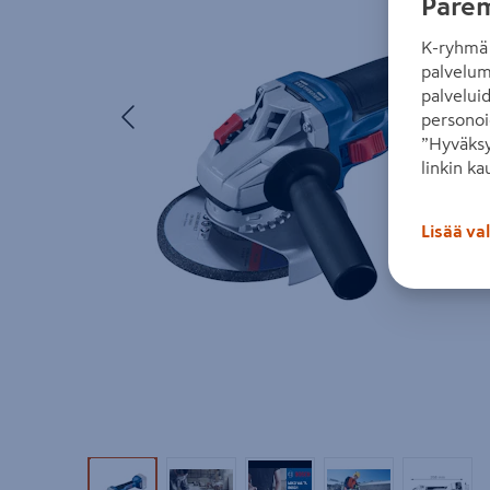
Parem
K-ryhmä 
palvelum
palvelui
Edellinen
personoi
”Hyväksy
linkin ka
Lisää va