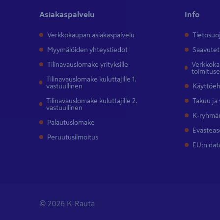
Asiakaspalvelu
Info
Verkkokaupan asiakaspalvelu
Tietosuo
Myymälöiden yhteystiedot
Saavutet
Tilinavauslomake yrityksille
Verkkokau
toimitus
Tilinavauslomake kuluttajille 1.
vastuullinen
Käyttöe
Tilinavauslomake kuluttajille 2.
Takuu ja
vastuullinen
K-ryhmän
Palautuslomake
Evästeas
Peruutusilmoitus
EU:n dat
© 2026 K-Rauta