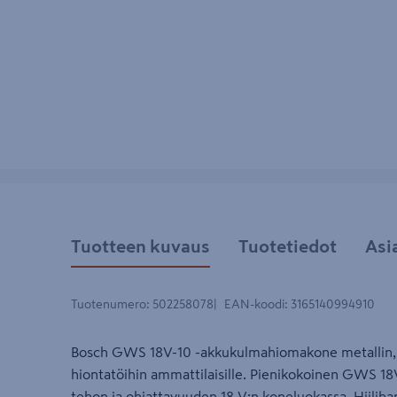
Tuotteen kuvaus
Tuotetiedot
Asi
Tuotenumero
:
502258078
EAN-koodi
:
3165140994910
Bosch GWS 18V-10 -akkukulmahiomakone metallin, ki
hiontatöihin ammattilaisille. Pienikokoinen GWS 1
tehon ja ohjattavuuden 18 V:n koneluokassa. Hiiliha