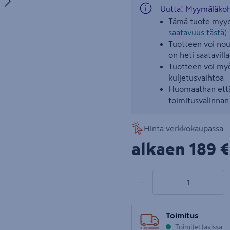
uva 5
Uutta! Myymäläkoht
Tämä tuote myyd
saatavuus tästä)
Tuotteen voi nout
on heti saatavilla
Tuotteen voi myö
kuljetusvaihtoa
Huomaathan että
toimitusvalinna
Hinta verkkokaupassa
189€
alkaen
189 €
1 tuotetta
Määrä
−
Toimitus
Toimitettavissa