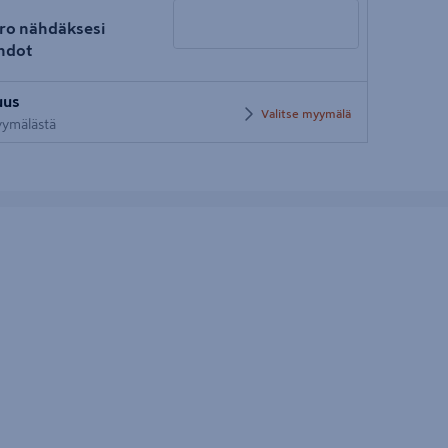
ro nähdäksesi
hdot
Syötä
uus
postinumero
Valitse myymälä
myymälästä