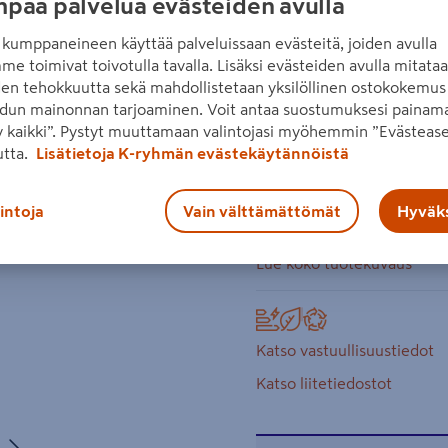
paa palvelua evästeiden avulla
hiiliharjattomalla moottori
kumppaneineen käyttää palveluissaan evästeitä, joiden avulla
teholla. Drop Control, Kick
me toimivat toivotulla tavalla. Lisäksi evästeiden avulla mitata
runkoversio.
den tehokkuutta sekä mahdollistetaan yksilöllinen ostokokemus 
Seuraava
dun mainonnan tarjoaminen. Voit antaa suostumuksesi painama
18 V Solo
 kaikki”. Pystyt muuttamaan valintojasi myöhemmin ”Evästease
kierrosluku 9000 minˉ
utta.
Lisätietoja K-ryhmän evästekäytännöistä
paino ilman akkua 2,1 
lintoja
Vain välttämättömät
Hyväks
laikka 125 mm
Lue koko tuotekuvaus
Katso vastuullisuustiedot
Katso liitetiedostot
Seuraava