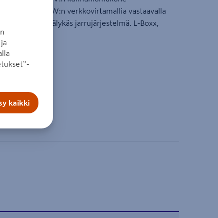
lla ja jopa 1000 W:n verkkovirtamallia vastaavalla
Back Control ja älykäs jarrujärjestelmä. L-Boxx,
an
ja
lla
tukset”-
¹
kg
y kaikki