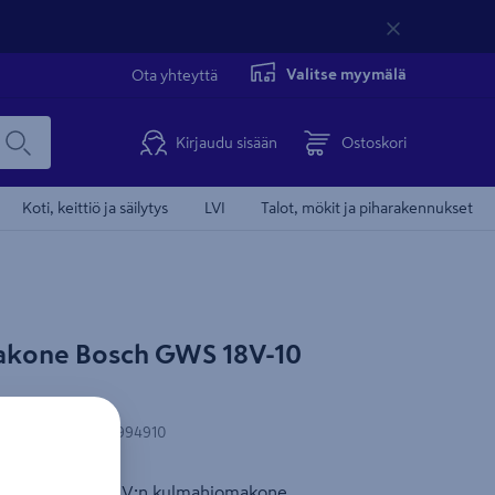
Valitse myymälä
Ota yhteyttä
Kirjaudu sisään
Ostoskori
Koti, keittiö ja säilytys
LVI
Talot, mökit ja piharakennukset
Tämä video 
kone Bosch GWS 18V-10
N-koodi
:
3165140994910
ammattilaisen 18 V:n kulmahiomakone