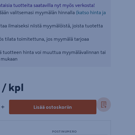
aisia tuotteita saatavilla nyt myös verkosta!
ään valitsemasi myymälän hinnalla
(katso hinta ja
aa ilmaiseksi niistä myymälöistä, joista tuotetta
s tilata toimitettuna, jos myymälä tarjoaa
 tuotteen hinta voi muuttua myymälävalinnan tai
n mukaan
/kpl
/ kpl
+
Lisää ostoskoriin
POSTINUMERO