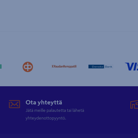
Ota yhteyttä
Jätä meille palautetta tai lähetä
yhteydenottopyyntö.