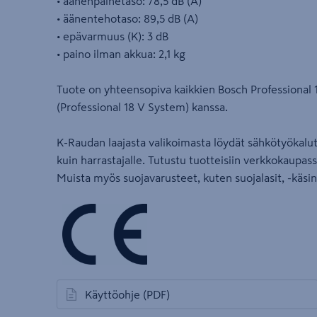
• äänenpainetaso: 78,5 dB (A)
• äänentehotaso: 89,5 dB (A)
• epävarmuus (K): 3 dB
• paino ilman akkua: 2,1 kg
Tuote on yhteensopiva kaikkien Bosch Professional 1
(Professional 18 V System) kanssa.
K-Raudan laajasta valikoimasta löydät sähkötyökalut 
kuin harrastajalle. Tutustu tuotteisiin verkkokaup
Muista myös suojavarusteet, kuten suojalasit, -käsi
Käyttöohje
(PDF)
avautuu uuteen välilehteen