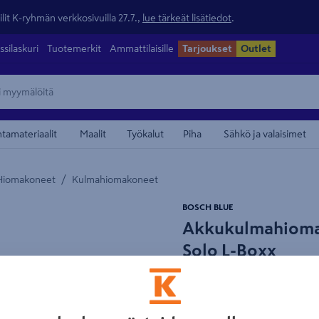
lit K-ryhmän verkkosivuilla 27.7.,
lue tärkeät lisätiedot
.
ssilaskuri
Tuotemerkit
Ammattilaisille
Tarjoukset
Outlet
ntamateriaalit
Maalit
Työkalut
Piha
Sähkö ja valaisimet
/
Hiomakoneet
Kulmahiomakoneet
maamerkistä
BOSCH BLUE
Akkukulmahioma
Solo L-Boxx
Tuotenumero
:
502258078
EA
Pienikokoinen ja kestävä 