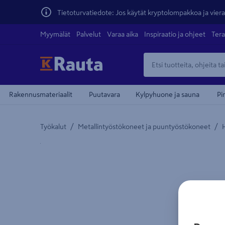
Tietoturvatiedote: Jos käytät kryptolompakkoa ja vierai
Myymälät
Palvelut
Varaa aika
Inspiraatio ja ohjeet
Tera
Rakennusmateriaalit
Puutavara
Kylpyhuone ja sauna
Pi
/
/
Työkalut
Metallintyöstökoneet ja puuntyöstökoneet
Yksityiskohtainen kuvaus löytyy Tuotteen kuvaus -