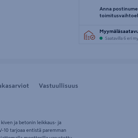
Anna postinume
toimitusvaihtoe
Myymäläsaatav
Saatavilla 6 eri 
akasarviot
Vastuullisuus
ven ja betonin leikkaus- ja
8V-10 tarjoaa entistä paremman
rjattomalla moottorilla varustettu