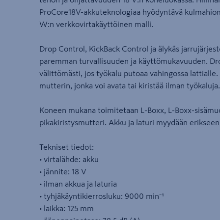
ProCore18V-akkuteknologiaa hyödyntävä kulmahiom
W:n verkkovirtakäyttöinen malli.
Drop Control, KickBack Control ja älykäs jarrujärjes
paremman turvallisuuden ja käyttömukavuuden. Dr
välittömästi, jos työkalu putoaa vahingossa lattiall
mutterin, jonka voi avata tai kiristää ilman työkaluja.
Koneen mukana toimitetaan L-Boxx, L-Boxx-sisämuott
pikakiristysmutteri. Akku ja laturi myydään erikseen
Tekniset tiedot:
• virtalähde: akku
• jännite: 18 V
• ilman akkua ja laturia
• tyhjäkäyntikierrosluku: 9000 min⁻¹
• laikka: 125 mm