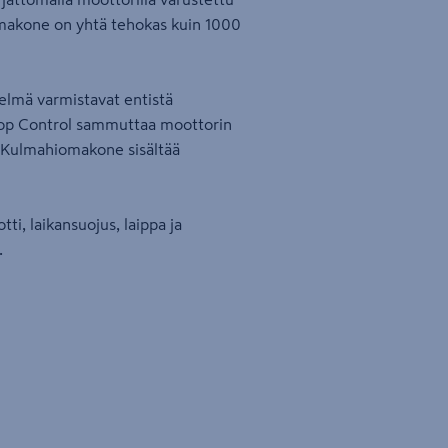
akone on yhtä tehokas kuin 1000
telmä varmistavat entistä
op Control sammuttaa moottorin
e. Kulmahiomakone sisältää
i, laikansuojus, laippa ja
.