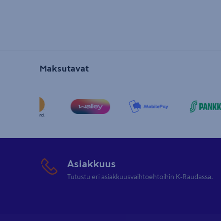
Maksutavat
Asiakkuus
Tutustu eri asiakkuusvaihtoehtoihin K-Raudassa.