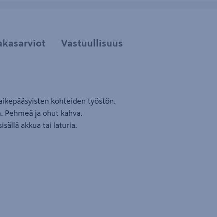
akasarviot
Vastuullisuus
ikepääsyisten kohteiden työstön.
n. Pehmeä ja ohut kahva.
ällä akkua tai laturia.