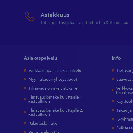
Asiakkuus
Tutustu eri asiakkuusvaihtoehtoihin K-Raudassa.
Asiakaspalvelu
Info
Verkkokaupan asiakaspalvelu
Tietosuo
Myymälöiden yhteystiedot
Saavutet
Tilinavauslomake yrityksille
Verkkokau
toimitus
Tilinavauslomake kuluttajille 1.
vastuullinen
Käyttöe
Tilinavauslomake kuluttajille 2.
Takuu ja
vastuullinen
K-ryhmän
Palautuslomake
Evästeas
Peruutusilmoitus