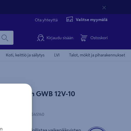
Valitse myymälä
Ota yhteyttä
Kirjaudu sisään
Ostoskori
Koti, keittiö ja säilytys
LVI
Talot, mökit ja piharakennukset
one Bosch GWB 12V-10
N-koodi
:
3165140645140
an
porakone mahdollistaa vaikepääsyisten