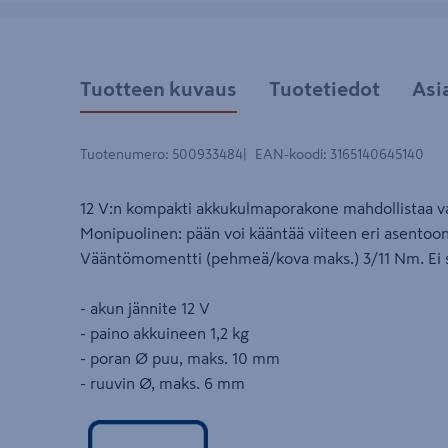
Tuotteen kuvaus
Tuotetiedot
Asi
Tuotenumero
:
500933484
EAN-koodi
:
3165140645140
12 V:n kompakti akkukulmaporakone mahdollistaa va
Monipuolinen: pään voi kääntää viiteen eri asentoo
Vääntömomentti (pehmeä/kova maks.) 3/11 Nm. Ei sis
- akun jännite 12 V
- paino akkuineen 1,2 kg
- poran Ø puu, maks. 10 mm
- ruuvin Ø, maks. 6 mm