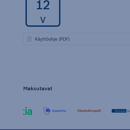
Käyttöohje
(PDF)
avautuu uuteen välilehteen
Maksutavat