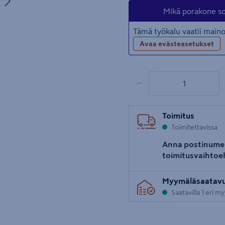
uva 5
Mikä porakone sop
Tämä työkalu vaatii mai
Avaa evästeasetukset
1 tuotetta
Määrä
−
Toimitus
Toimitettavissa
Anna postinume
toimitusvaihtoe
Myymäläsaatav
Saatavilla 1 eri m