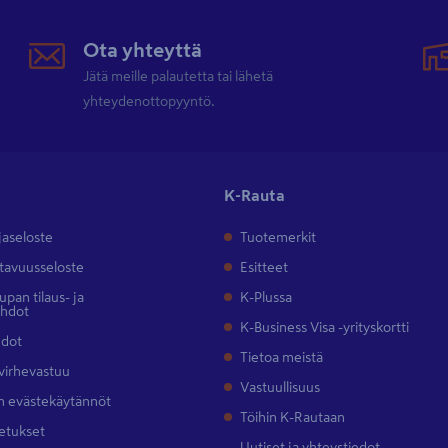
Ota yhteyttä
Jätä meille palautetta tai lähetä
yhteydenottopyyntö.
K-Rauta
jaseloste
Tuotemerkit
tavuusseloste
Esitteet
pan tilaus- ja
K-Plussa
ehdot
K-Business Visa -yrityskortti
hdot
Tietoa meistä
 virhevastuu
Vastuullisuus
 evästekäytännöt
Töihin K-Rautaan
etukset
Uutiset ja yhteystiedot