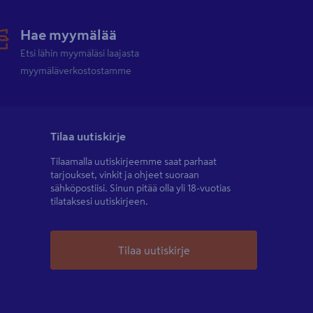
Hae myymälää
Etsi lähin myymäläsi laajasta
myymäläverkostostamme
Tilaa uutiskirje
Tilaamalla uutiskirjeemme saat parhaat
tarjoukset, vinkit ja ohjeet suoraan
sähköpostiisi. Sinun pitää olla yli 18-vuotias
tilataksesi uutiskirjeen.
Tilaa uutiskirje