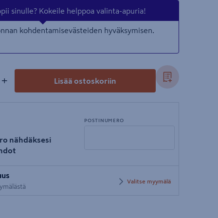
ii sinulle? Kokeile helppoa valinta-apuria!
nonnan kohdentamisevästeiden hyväksymisen.
+
Lisää ostoskoriin
POSTINUMERO
ro nähdäksesi
hdot
Syötä
uus
postinumero
Valitse myymälä
yymälästä