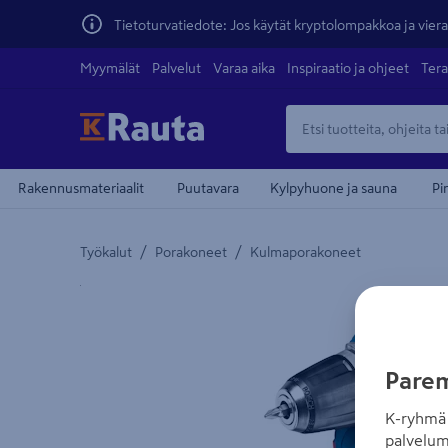
Tietoturvatiedote: Jos käytät kryptolompakkoa ja vierai
Myymälät
Palvelut
Varaa aika
Inspiraatio ja ohjeet
Tera
Rakennusmateriaalit
Puutavara
Kylpyhuone ja sauna
Pi
/
/
Työkalut
Porakoneet
Kulmaporakoneet
Yksityiskohtainen kuvaus löytyy Tuotteen kuvaus -
Parem
K-ryhmä 
palvelum