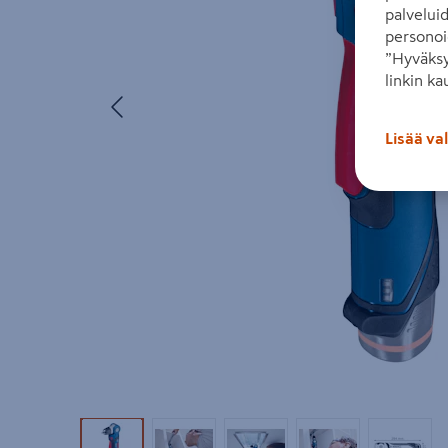
palvelui
personoi
”Hyväksy
linkin ka
Edellinen
Lisää va