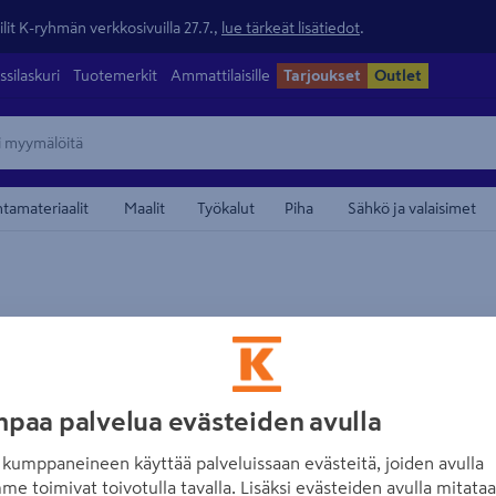
lit K-ryhmän verkkosivuilla 27.7.,
lue tärkeät lisätiedot
.
ssilaskuri
Tuotemerkit
Ammattilaisille
Tarjoukset
Outlet
ntamateriaalit
Maalit
Työkalut
Piha
Sähkö ja valaisimet
maamerkistä
BOSCH BLUE
Akkukulmaporak
Solo
paa palvelua evästeiden avulla
Tuotenumero
:
500933484
EA
kumppaneineen käyttää palveluissaan evästeitä, joiden avulla
me toimivat toivotulla tavalla. Lisäksi evästeiden avulla mitata
12 V:n kompakti akkukulma