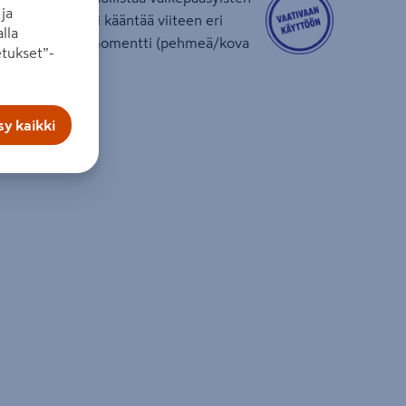
ja
linen: pään voi kääntää viiteen eri
lla
 kahva. Vääntömomentti (pehmeä/kova
tukset”-
kua tai laturia.
y kaikki
g
10 mm