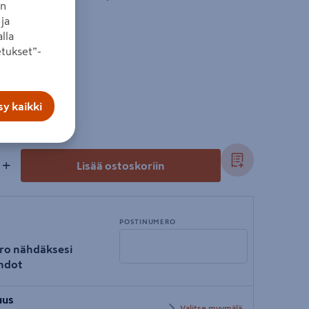
an
ja
lla
tukset”-
y kaikki
+
Lisää ostoskoriin
POSTINUMERO
ro nähdäksesi
hdot
Syötä
uus
postinumero
Valitse myymälä