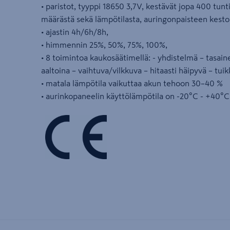
• paristot, tyyppi 18650 3,7V, kestävät jopa 400 tunt
määrästä sekä lämpötilasta, auringonpaisteen kestos
• ajastin 4h/6h/8h,
• himmennin 25%, 50%, 75%, 100%,
• 8 toimintoa kaukosäätimellä: - yhdistelmä – tasain
aaltoina – vaihtuva/vilkkuva – hitaasti häipyvä – tuik
• matala lämpötila vaikuttaa akun tehoon 30–40 %
• aurinkopaneelin käyttölämpötila on -20°C - +40°C