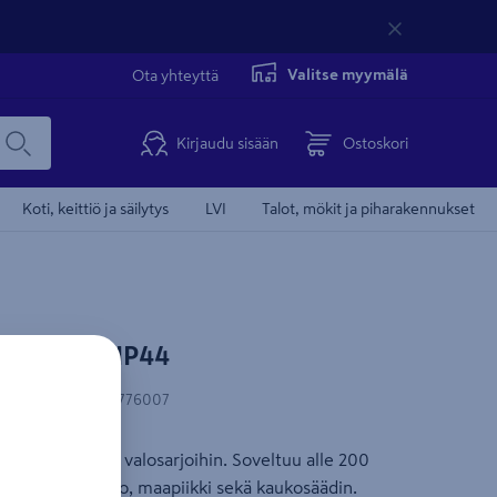
Valitse myymälä
Ota yhteyttä
Kirjaudu sisään
Ostoskori
Koti, keittiö ja säilytys
LVI
Talot, mökit ja piharakennukset
nstsmide IP44
N-koodi
:
7318303776007
u Konstsmiden valosarjoihin. Soveltuu alle 200
ukana latausjohto, maapiikki sekä kaukosäädin.