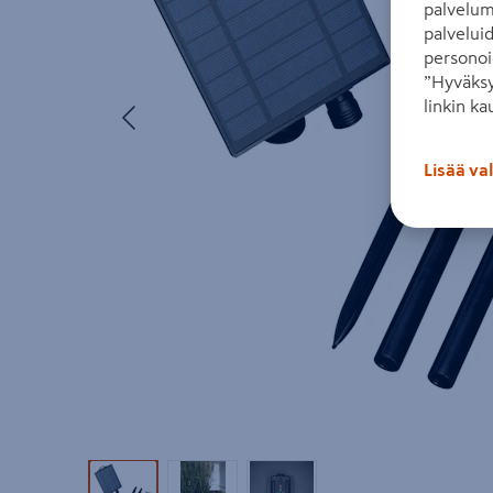
palvelum
palvelui
personoi
”Hyväksy
Edellinen
linkin ka
Lisää va