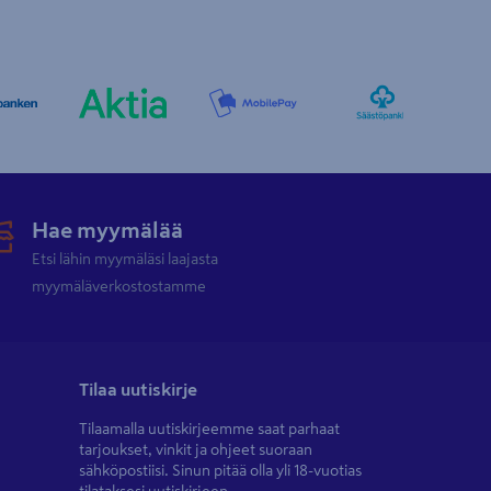
Hae myymälää
Etsi lähin myymäläsi laajasta
myymäläverkostostamme
Tilaa uutiskirje
Tilaamalla uutiskirjeemme saat parhaat
tarjoukset, vinkit ja ohjeet suoraan
sähköpostiisi. Sinun pitää olla yli 18-vuotias
tilataksesi uutiskirjeen.