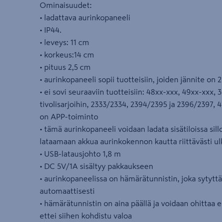
Ominaisuudet:
• ladattava aurinkopaneeli
• IP44.
• leveys: 11 cm
• korkeus:14 cm
• pituus 2,5 cm
• aurinkopaneeli sopii tuotteisiin, joiden jännite on 
• ei sovi seuraaviin tuotteisiin: 48xx-xxx, 49xx-xxx, 
tivolisarjoihin, 2333/2334, 2394/2395 ja 2396/2397, 4
on APP-toiminto
• tämä aurinkopaneeli voidaan ladata sisätiloissa sill
lataamaan akkua aurinkokennon kautta riittävästi u
• USB-latausjohto 1,8 m
• DC 5V/1A sisältyy pakkaukseen
• aurinkopaneelissa on hämärätunnistin, joka sytytt
automaattisesti
• hämärätunnistin on aina päällä ja voidaan ohittaa 
ettei siihen kohdistu valoa