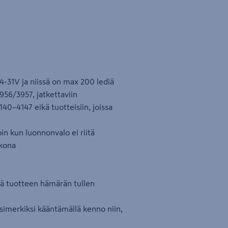
24-31V ja niissä on max 200 lediä
3956/3957, jatkettaviin
140–4147 eikä tuotteisiin, joissa
oin kun luonnonvalo ei riitä
lkona
ää tuotteen hämärän tullen
esimerkiksi kääntämällä kenno niin,