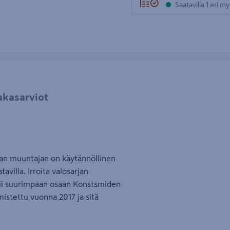
Saatavilla 1 eri m
akasarviot
van muuntajan on käytännöllinen
avilla. Irroita valosarjan
pii suurimpaan osaan Konstsmiden
mistettu vuonna 2017 ja sitä