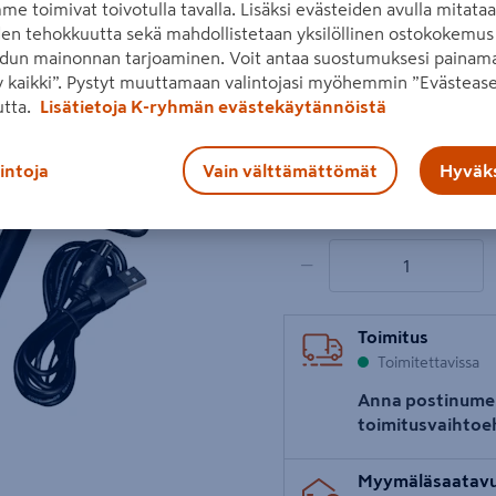
me toimivat toivotulla tavalla. Lisäksi evästeiden avulla mitata
den tehokkuutta sekä mahdollistetaan yksilöllinen ostokokemus 
Aurinkokennoakku
dun mainonnan tarjoaminen. Voit antaa suostumuksesi painama
 kaikki”. Pystyt muuttamaan valintojasi myöhemmin ”Evästease
Lue koko tuotekuvaus
Seuraava
utta.
Lisätietoja K-ryhmän evästekäytännöistä
Hinta verkkokaupassa
lintoja
Vain välttämättömät
Hyväks
35,38€/kpl
35,38 €
/ kpl
1 tuotetta
Määrä
−
Toimitus
Toimitettavissa
Anna postinume
toimitusvaihtoe
Myymäläsaatav