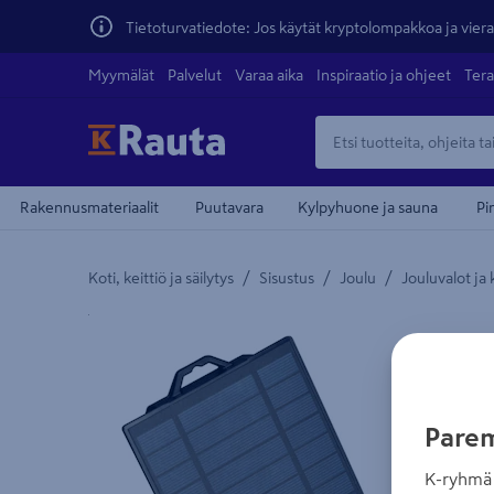
Tietoturvatiedote: Jos käytät kryptolompakkoa ja vierai
Myymälät
Palvelut
Varaa aika
Inspiraatio ja ohjeet
Tera
Rakennusmateriaalit
Puutavara
Kylpyhuone ja sauna
Pi
/
/
/
Koti, keittiö ja säilytys
Sisustus
Joulu
Jouluvalot ja 
Yksityiskohtainen kuvaus löytyy Tuotteen kuvaus -
Parem
K-ryhmä 