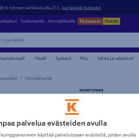
lit K-ryhmän verkkosivuilla 27.7.,
lue tärkeät lisätiedot
.
ssilaskuri
Tuotemerkit
Ammattilaisille
Tarjoukset
Outlet
ntamateriaalit
Maalit
Työkalut
Piha
Sähkö ja valaisimet
/
kausivalot
Ulkovalosarjat
maamerkistä
KONSTSMIDE
Akkulaatikko Ko
Tuotenumero
:
502646576
EA
paa palvelua evästeiden avulla
Ladattava aurinkokennoakk
kumppaneineen käyttää palveluissaan evästeitä, joiden avulla
ledin 24V-31V sarjoihin. M