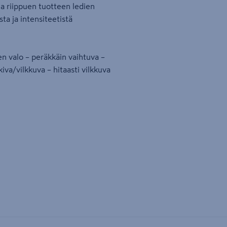
ia riippuen tuotteen ledien
ta ja intensiteetistä
en valo – peräkkäin vaihtuva –
kiva/vilkkuva – hitaasti vilkkuva