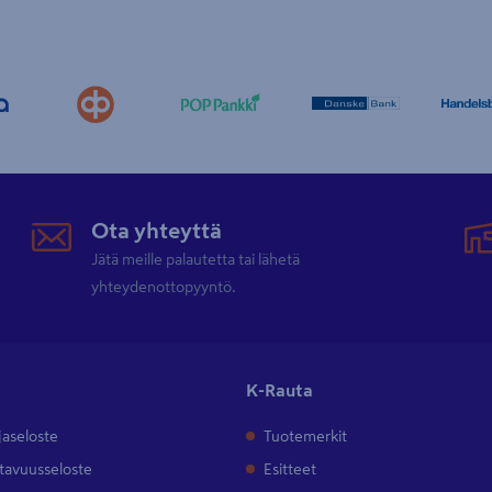
Ota yhteyttä
Jätä meille palautetta tai lähetä
yhteydenottopyyntö.
K-Rauta
jaseloste
Tuotemerkit
tavuusseloste
Esitteet