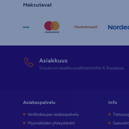
Maksutavat
Asiakkuus
Tutustu eri asiakkuusvaihtoehtoihin K-Raudassa.
Asiakaspalvelu
Info
Verkkokaupan asiakaspalvelu
Tietosuo
Myymälöiden yhteystiedot
Saavutet