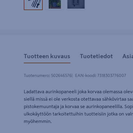
Tuotekuva 1
Tuotekuva 2
Tuotekuva 3
Tuotteen kuvaus
Tuotetiedot
Asi
Tuotenumero
:
502646576
EAN-koodi
:
7318303776007
Ladattava aurinkopaneeli joka korvaa olemassa ole
siellä missä ei ole verkosta otettavaa sähkövirtaa saat
pistokemuuntaja ja korvaa se aurinkopaneelilla. So
ulkokäyttöön tarkoitettuihin tuotteisiin jotka on val
myöhemmin.