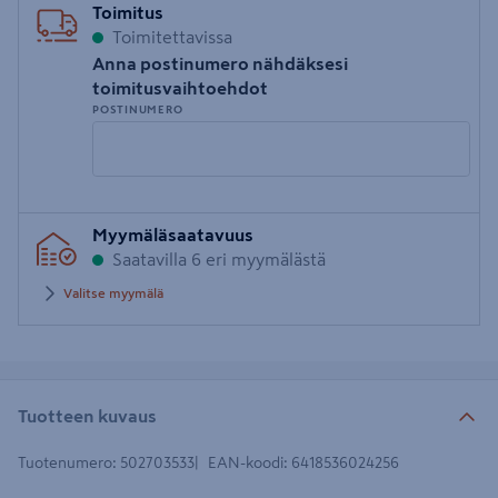
Toimitus
Toimitettavissa
Anna postinumero nähdäksesi
toimitusvaihtoehdot
POSTINUMERO
Syötä
Myymäläsaatavuus
postinumero
Saatavilla 6 eri myymälästä
Valitse myymälä
Tuotteen kuvaus
Tuotenumero
:
502703533
EAN-koodi
:
6418536024256