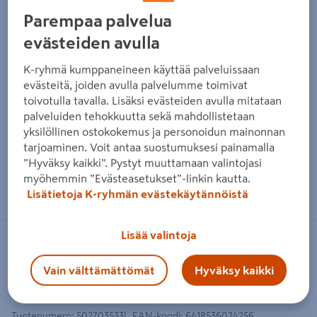
Parempaa palvelua
evästeiden avulla
K-ryhmä kumppaneineen käyttää palveluissaan
evästeitä, joiden avulla palvelumme toimivat
toivotulla tavalla. Lisäksi evästeiden avulla mitataan
palveluiden tehokkuutta sekä mahdollistetaan
yksilöllinen ostokokemus ja personoidun mainonnan
tarjoaminen. Voit antaa suostumuksesi painamalla
”Hyväksy kaikki”. Pystyt muuttamaan valintojasi
Zoomaa kuvaa sormilla kosketusnäytöllä
myöhemmin ”Evästeasetukset”-linkin kautta.
Lisätietoja K-ryhmän evästekäytännöistä
Lisää valintoja
AX4
Vain välttämättömät
Hyväksy kaikki
Akkulaturi AX4 6V/12V 10A 10-
vaiheinen automaattilataus
Tuotenumero
:
502703533
EAN-koodi
:
6418536024256