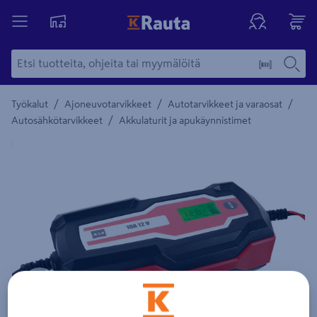
/
/
/
Työkalut
Ajoneuvotarvikkeet
Autotarvikkeet ja varaosat
/
Autosähkötarvikkeet
Akkulaturit ja apukäynnistimet
Yksityiskohtainen kuvaus löytyy Tuotteen kuvaus -maamerki
Edellinen
Seura