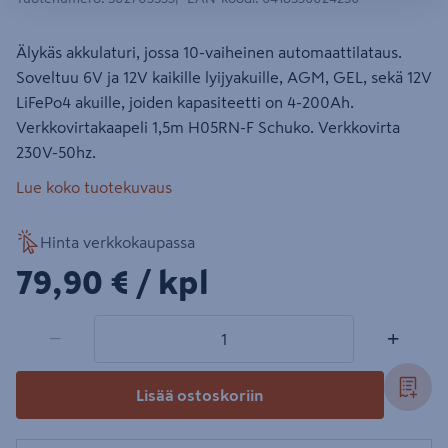
Älykäs akkulaturi, jossa 10-vaiheinen automaattilataus.
Soveltuu 6V ja 12V kaikille lyijyakuille, AGM, GEL, sekä 12V
LiFePo4 akuille, joiden kapasiteetti on 4-200Ah.
Verkkovirtakaapeli 1,5m H05RN-F Schuko. Verkkovirta
230V-50hz.
Lue koko tuotekuvaus
Hinta verkkokaupassa
79,90€/kpl
79,90 €
/ kpl
1 tuotetta
Määrä
−
+
Lisää ostoskoriin