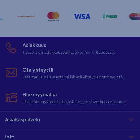
Asiakkuus
Tutustu eri asiakkuusvaihtoehtoihin K-Raudassa.
Ota yhteyttä
Jätä meille palautetta tai lähetä yhteydenottopyyntö.
Hae myymälää
Etsi lähin myymäläsi laajasta myymäläverkostostamme
Asiakaspalvelu
Info