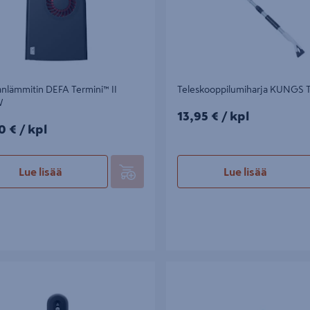
lanlämmitin DEFA Termini™ II
Teleskooppilumiharja KUNGS T
W
13,95€/kpl
13,95 €
/ kpl
0€/kpl
0 €
/ kpl
Lue lisää
Lue lisää
ri Defa SmartCharge 12V/10A
Rasvapuristin Oregon metallinen
oakuille