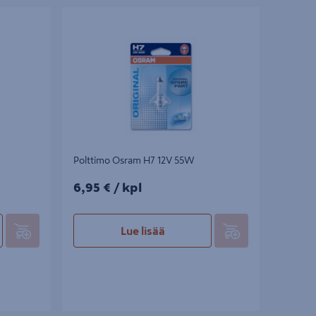
Polttimo Osram H7 12V 55W
Polttimo Osram H7 12V 55W
6,95€/kpl
6,95 €
/ kpl
Lue lisää