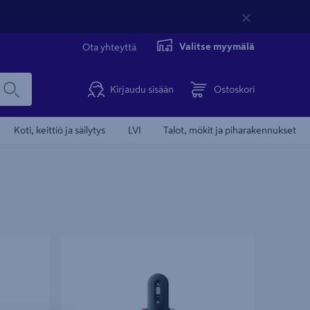
Valitse myymälä
Ota yhteyttä
Kirjaudu sisään
Ostoskori
Koti, keittiö ja säilytys
LVI
Talot, mökit ja piharakennukset
Akkulaturi Defa SmartCharge 12V/6A
lyijyhappoakuille