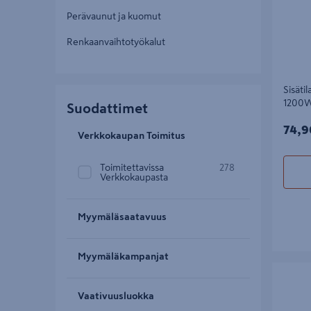
Perävaunut ja kuomut
Renkaanvaihtotyökalut
Sisäti
1200
Suodattimet
74,9
74,9
Verkkokaupan Toimitus
Toimitettavissa
278
Verkkokaupasta
Myymäläsaatavuus
Myymäläkampanjat
Akkulatu
lyijyhapp
Vaativuusluokka