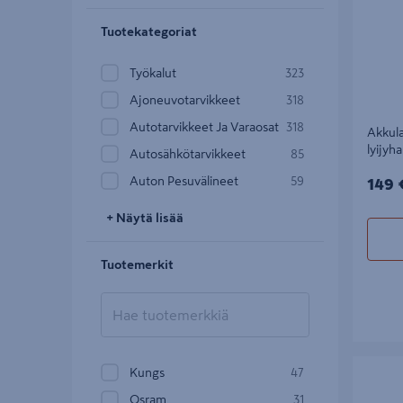
Tuotekategoriat
Työkalut
323
Ajoneuvotarvikkeet
318
Autotarvikkeet Ja Varaosat
318
Akkul
lyijyh
Autosähkötarvikkeet
85
149€
Auton Pesuvälineet
59
149 
+ Näytä lisää
Tuotemerkit
Verkkojo
Kungs
47
Osram
31