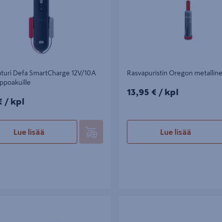
aturi Defa SmartCharge 12V/10A
Rasvapuristin Oregon metallin
appoakuille
13,95€/kpl
13,95 €
/ kpl
/kpl
€
/ kpl
Lue lisää
Lue lisää
hto DEFA MiniPlug 5,0m
Sisätilanlämmitin DEFA Termini™ 