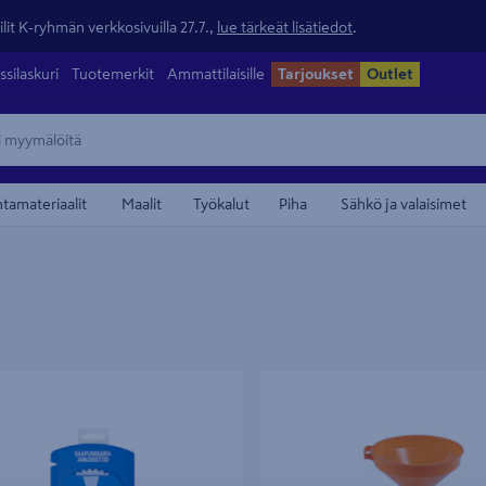
lit K-ryhmän verkkosivuilla 27.7.,
lue tärkeät lisätiedot
.
ssilaskuri
Tuotemerkit
Ammattilaisille
Tarjoukset
Outlet
ntamateriaalit
Maalit
Työkalut
Piha
Sähkö ja valaisimet
tikiekko KUNGS
Suppilo/sihti Plastex 20cm