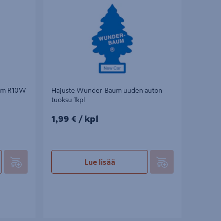
ram R10W
Hajuste Wunder-Baum uuden auton
tuoksu 1kpl
1,99€/kpl
1,99 €
/ kpl
Lue lisää