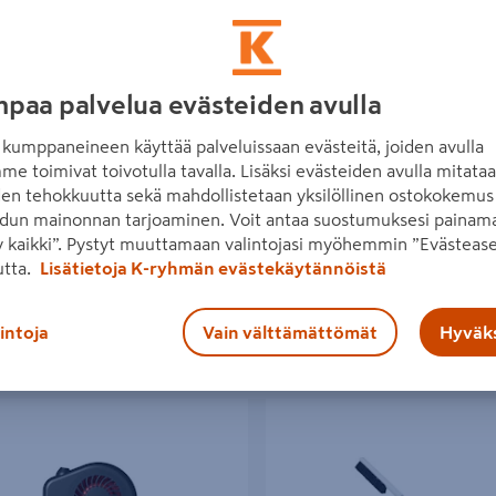
paa palvelua evästeiden avulla
öintikiekko KUNGS
Suppilo/sihti Plastex 20cm
kumppaneineen käyttää palveluissaan evästeitä, joiden avulla
€/kpl
3,99€/kpl
 €
/ kpl
3,99 €
/ kpl
me toimivat toivotulla tavalla. Lisäksi evästeiden avulla mitata
den tehokkuutta sekä mahdollistetaan yksilöllinen ostokokemus 
dun mainonnan tarjoaminen. Voit antaa suostumuksesi painama
 kaikki”. Pystyt muuttamaan valintojasi myöhemmin ”Evästease
Lue lisää
Lue lisää
utta.
Lisätietoja K-ryhmän evästekäytännöistä
lintoja
Vain välttämättömät
Hyväks
nlämmitin DEFA Termini™ II 1200W
Teleskooppilumiharja KUNGS Tele