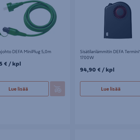
ojohto DEFA MiniPlug 5,0m
Sisätilanlämmitin DEFA Termini™
1700W
5€/kpl
5 €
/ kpl
94,90€/kpl
94,90 €
/ kpl
Lue lisää
Lue lisää
ssi Makita DGP180Z runko
Taka-/rekisterivalolamppu Osra