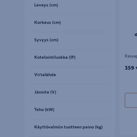
Leveys (cm)
Korkeus (cm)
Syvyys (cm)
Rasva
Kotelointiluokka (IP)
359€
359 
Virtalähde
Jännite (V)
Teho (kW)
Käyttövalmiin tuotteen paino (kg)