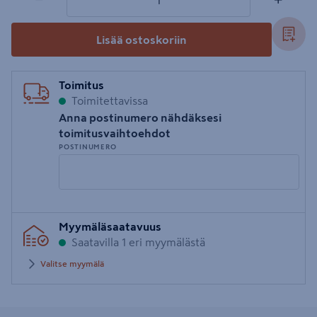
Lisää ostoskoriin
Toimitus
Toimitettavissa
Anna postinumero nähdäksesi
toimitusvaihtoehdot
POSTINUMERO
Syötä
Myymäläsaatavuus
postinumero
Saatavilla 1 eri myymälästä
Valitse myymälä