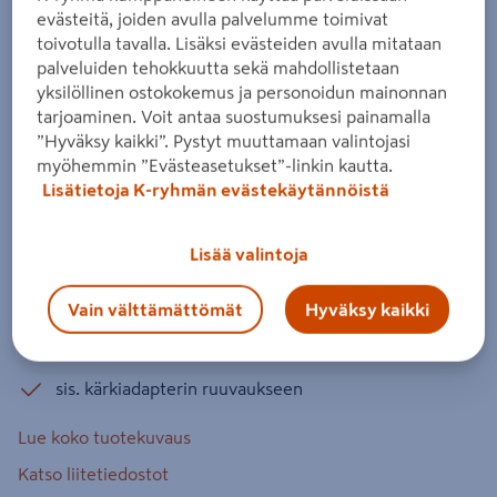
X-Change TP-CW 18 Li Brushless-Solo
evästeitä, joiden avulla palvelumme toimivat
toivotulla tavalla. Lisäksi evästeiden avulla mitataan
Tuotenumero
:
502566537
EAN-koodi
:
4006825616323
palveluiden tehokkuutta sekä mahdollistetaan
yksilöllinen ostokokemus ja personoidun mainonnan
PXC Professional -sarjan pieni ja ergonominen
tarjoaminen. Voit antaa suostumuksesi painamalla
”Hyväksy kaikki”. Pystyt muuttamaan valintojasi
mutterinväännin irrottaa pultit hiiliharjattoman
myöhemmin ”Evästeasetukset”-linkin kautta.
moottorin ja 215 Nm:n väännön avulla vaivatta.
Lisätietoja K-ryhmän evästekäytännöistä
Led-valo. Mukana kärkiadapteri ruuvaukseen.
Akku ja laturi myydään erikseen.
Lisää valintoja
hiiliharjaton moottori
Vain välttämättömät
Hyväksy kaikki
vääntö maks. 215 Nm
istukka 1/2" (12,7 mm)
sis. kärkiadapterin ruuvaukseen
Lue koko tuotekuvaus
Katso liitetiedostot