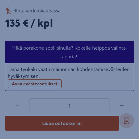
Hinta verkkokaupassa
135€/kpl
135 €
/ kpl
Mikä porakone sopii sinulle? Kokeile helppoa valinta-
apuria!
Tämä työkalu vaatii mainonnan kohdentamisevästeiden
hyväksymisen.
Avaa evästeasetukset
1 tuotetta
Määrä
−
+
Lisää ostoskoriin