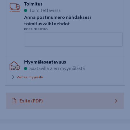
Toimitus
Toimitettavissa
Anna postinumero nähdäksesi
toimitusvaihtoehdot
POSTINUMERO
Syötä
Myymäläsaatavuus
postinumero
Saatavilla 2 eri myymälästä
Valitse myymälä
Esite
(PDF)
avautuu uuteen välilehteen