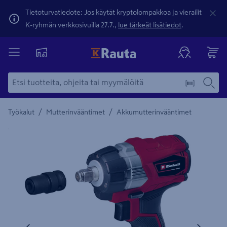
Tietoturvatiedote: Jos käytät kryptolompakkoa ja vierailit
K-ryhmän verkkosivuilla 27.7.,
lue tärkeät lisätiedot
.
/
/
Työkalut
Mutterinvääntimet
Akkumutterinvääntimet
Yksityiskohtainen kuvaus löytyy Tuotteen kuvaus -maamerki
Edellinen
Seura