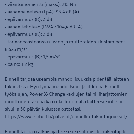
• vääntömomentti (maks.): 215 Nm
• äänenpainetaso (LpA): 93,4 dB (A)
• epävarmuus (K): 3 dB
• äänen tehotaso (LWA): 104,4 dB (A)
• epävarmuus (K): 3 dB
• tärinänpäästöarvo ruuvien ja muttereiden kiristäminen:
8,525 m/s²
• epävarmuus (K): 1,5 m/s²
• paino: 1,2 kg
Einhell tarjoaa useampia mahdollisuuksia pidentää laitteen
takuuaikaa. Hyödynnä mahdollisuus ja pidennä Einhell-
työkalujen, Power X-Change -akkujen tai hiiliharjattomien
moottorien takuuaikaa rekisteröimällä laitteesi Einhellin
sivuilla 30 päivän kuluessa ostostasi.
https://www.einhell.fi/palvelut/einhellin-takuutarjoukset/
Einhell tarjoaa ratkaisuja tee se itse -ihmisille, rakentajille