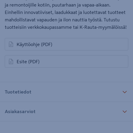
ja remontoijille kotiin, puutarhaan ja vapaa-aikaan.
Einhellin innovatiiviset, laadukkaat ja luotettavat tuotteet
mahdollistavat vapauden ja ilon nauttia työstä. Tutustu
tuotteisiin verkkokaupassamme tai K-Rauta-myymälöissä!
Käyttöohje
(PDF)
avautuu uuteen välilehteen
Esite
(PDF)
avautuu uuteen välilehteen
Tuotetiedot
Asiakasarviot