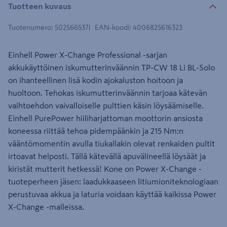
Tuotteen kuvaus
Tuotenumero
:
502566537
EAN-koodi
:
4006825616323
Einhell Power X-Change Professional -sarjan
akkukäyttöinen iskumutterinväännin TP-CW 18 Li BL-Solo
on ihanteellinen lisä kodin ajokaluston hoitoon ja
huoltoon. Tehokas iskumutterinväännin tarjoaa kätevän
vaihtoehdon vaivalloiselle pulttien käsin löysäämiselle.
Einhell PurePower hiiliharjattoman moottorin ansiosta
koneessa riittää tehoa pidempäänkin ja 215 Nm:n
vääntömomentin avulla tiukallakin olevat renkaiden pultit
irtoavat helposti. Tällä kätevällä apuvälineellä löysäät ja
kiristät mutterit hetkessä! Kone on Power X-Change -
tuoteperheen jäsen: laadukkaaseen litiumioniteknologiaan
perustuvaa akkua ja laturia voidaan käyttää kaikissa Power
X-Change -malleissa.