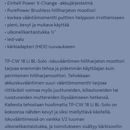
• Einhell Power X-Change -akkujärjestelmä
• PurePower Brushless hiiliharjaton moottori
• korkea vääntömomentti pulttien helppoon irrottamiseen
• pieni, kevyt ja mukava käyttää
• ulkonelikantaistukka ½"
• led-valo
• kärkiadapteri (HEX) ruuvaukseen
TP-CW 18 Li BL-Solo -iskuvääntimen hiiliharjaton moottori
tarjoaa enemmän tehoa ja pidemmän käyttöajan kuin
perinteinen hiiliharjamoottori. Tehokkaan
akkuiskuvääntimen suuri vääntömomentti tarjoaa
riittävästi voimaa myös juuttuneiden, kiilautuneiden tai
ruostuneiden muttereiden löysäämiseen hetkessä.
Kaikesta tehostaan huolimatta TP-CW 18 Li BL-Solo on
kokoonsa nähden kevyt ja siksi miellyttävä käsitellä.
Iskuvääntimessä on vankka 1/2 tuuman
ulkonelikantaistukka, ja toimitukseen sisältyy kärkisovitin