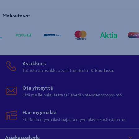
Maksutavat
Asiakkuus
Tutustu eri asiakkuusvaihtoehtoihin K-Raudassa.
Ota yhteyttä
Jätä meille palautetta tai lähetä yhteydenottopyyntö.
Hae myymälää
Etsi lähin myymäläsi laajasta myymäläverkostostamme
Asiakaspalvelu