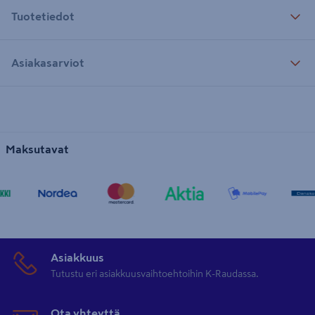
Tuotetiedot
Asiakasarviot
Maksutavat
Asiakkuus
Tutustu eri asiakkuusvaihtoehtoihin K-Raudassa.
Ota yhteyttä