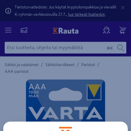
Tietoturvatiedote: Jos käytät kryptolompakkoa ja vierailit
K-ryhmän verkkosivuilla 27.7.,
lue tärkeät lisätiedot
.
/
/
/
Sähkö ja valaisimet
Sähkötarvikkeet
Paristot
AAA-paristot
Yksityiskohtainen kuvaus löytyy Tuotteen kuvaus -maamerki