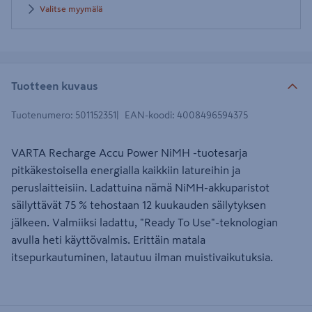
Valitse myymälä
Tuotteen kuvaus
Tuotenumero
:
501152351
EAN-koodi
:
4008496594375
VARTA Recharge Accu Power NiMH -tuotesarja
pitkäkestoisella energialla kaikkiin latureihin ja
peruslaitteisiin. Ladattuina nämä NiMH-akkuparistot
säilyttävät 75 % tehostaan 12 kuukauden säilytyksen
jälkeen. Valmiiksi ladattu, "Ready To Use"-teknologian
avulla heti käyttövalmis. Erittäin matala
itsepurkautuminen, latautuu ilman muistivaikutuksia.