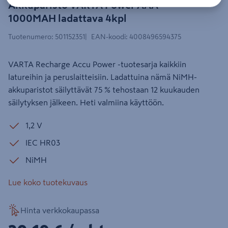
Akkuparisto VARTA Power AAA
1000MAH ladattava 4kpl
Tuotenumero
:
501152351
EAN-koodi
:
4008496594375
VARTA Recharge Accu Power -tuotesarja kaikkiin
latureihin ja peruslaitteisiin. Ladattuina nämä NiMH-
akkuparistot säilyttävät 75 % tehostaan 12 kuukauden
säilytyksen jälkeen. Heti valmiina käyttöön.
1,2 V
IEC HR03
NiMH
Lue koko tuotekuvaus
Hinta verkkokaupassa