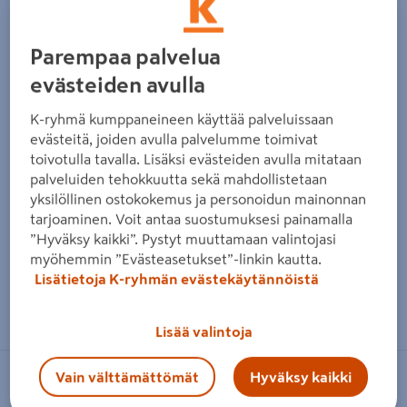
Edellinen
Seura
Parempaa palvelua
evästeiden avulla
K-ryhmä kumppaneineen käyttää palveluissaan
evästeitä, joiden avulla palvelumme toimivat
toivotulla tavalla. Lisäksi evästeiden avulla mitataan
palveluiden tehokkuutta sekä mahdollistetaan
yksilöllinen ostokokemus ja personoidun mainonnan
tarjoaminen. Voit antaa suostumuksesi painamalla
”Hyväksy kaikki”. Pystyt muuttamaan valintojasi
myöhemmin ”Evästeasetukset”-linkin kautta.
Lisätietoja K-ryhmän evästekäytännöistä
Zoomaa kuvaa sormilla kosketusnäytöllä
Lisää valintoja
Vain välttämättömät
Hyväksy kaikki
VARTA