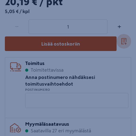
20,19€/pkt
20,19 €
/ pkt
5,05€/kpl
5,05 €
/ kpl
1 tuotetta
Määrä
−
+
Lisää ostoskoriin
Toimitus
Toimitettavissa
Anna postinumero nähdäksesi
toimitusvaihtoehdot
POSTINUMERO
Syötä
Myymäläsaatavuus
postinumero
Saatavilla 27 eri myymälästä