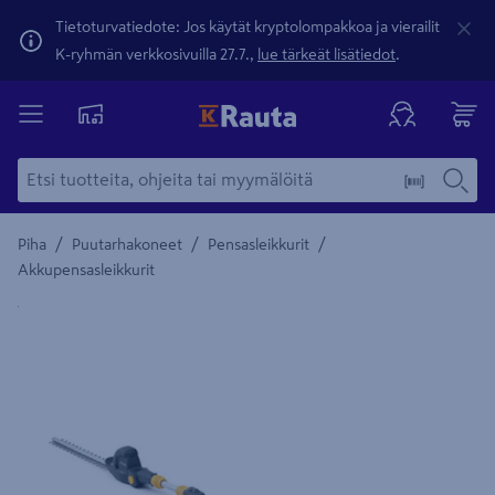
Tietoturvatiedote: Jos käytät kryptolompakkoa ja vierailit
K-ryhmän verkkosivuilla 27.7.,
lue tärkeät lisätiedot
.
/
/
/
Piha
Puutarhakoneet
Pensasleikkurit
Akkupensasleikkurit
Yksityiskohtainen kuvaus löytyy Tuotteen kuvaus -maamerki