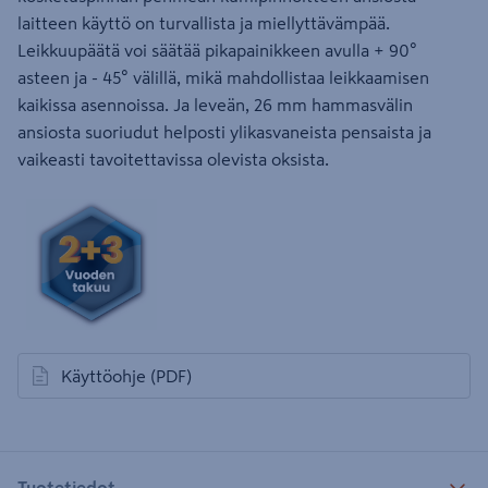
laitteen käyttö on turvallista ja miellyttävämpää.
Leikkuupäätä voi säätää pikapainikkeen avulla + 90°
asteen ja - 45° välillä, mikä mahdollistaa leikkaamisen
kaikissa asennoissa. Ja leveän, 26 mm hammasvälin
ansiosta suoriudut helposti ylikasvaneista pensaista ja
vaikeasti tavoitettavissa olevista oksista.
Käyttöohje
(PDF)
avautuu uuteen välilehteen
Tuotetiedot