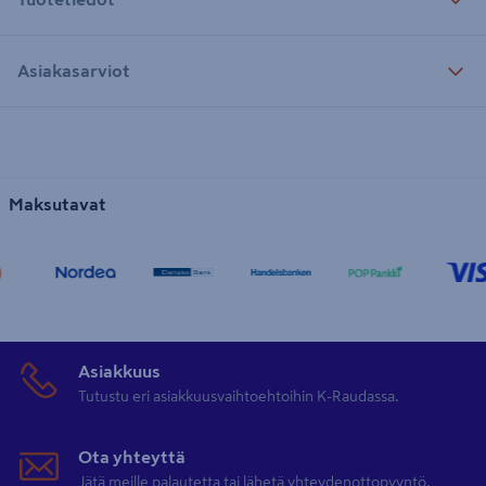
Asiakasarviot
Maksutavat
Asiakkuus
Tutustu eri asiakkuusvaihtoehtoihin K-Raudassa.
Ota yhteyttä
Jätä meille palautetta tai lähetä yhteydenottopyyntö.