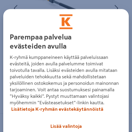
Edellinen
Seura
Parempaa palvelua
evästeiden avulla
K-ryhmä kumppaneineen käyttää palveluissaan
evästeitä, joiden avulla palvelumme toimivat
toivotulla tavalla. Lisäksi evästeiden avulla mitataan
palveluiden tehokkuutta sekä mahdollistetaan
yksilöllinen ostokokemus ja personoidun mainonnan
tarjoaminen. Voit antaa suostumuksesi painamalla
Zoomaa kuvaa sormilla kosketusnäytöllä
”Hyväksy kaikki”. Pystyt muuttamaan valintojasi
myöhemmin ”Evästeasetukset”-linkin kautta.
Lisätietoja K-ryhmän evästekäytännöistä
STIGA
Lisää valintoja