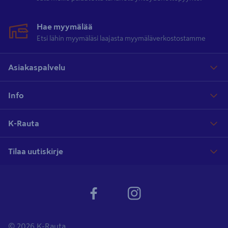
Hae myymälää
Etsi lähin myymäläsi laajasta myymäläverkostostamme
Asiakaspalvelu
Info
K-Rauta
Tilaa uutiskirje
© 2026 K-Rauta