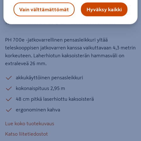
Akkupensasleikkuri STIGA PH 700 E
Vain välttämättömät
Hyväksy kaikki
runko
Tuotenumero
:
502764804
EAN-koodi
:
8008984855236
PH 700e -jatkovarrellinen pensasleikkuri yltää
teleskooppisen jatkovarren kanssa vaikuttavaan 4,3 metrin
korkeuteen. Laherhiotun kaksoisterän hammasväli on
extraleveä 26 mm.
akkukäyttöinen pensasleikkuri
kokonaispituus 2,95 m
48 cm pitkä laserhiottu kaksoisterä
ergonominen kahva
Lue koko tuotekuvaus
Katso liitetiedostot