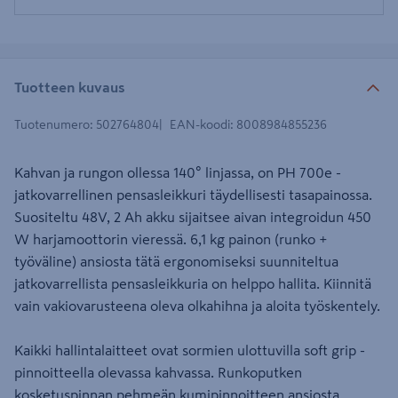
Tuotteen kuvaus
Tuotenumero
:
502764804
EAN-koodi
:
8008984855236
Kahvan ja rungon ollessa 140° linjassa, on PH 700e -
jatkovarrellinen pensasleikkuri täydellisesti tasapainossa.
Suositeltu 48V, 2 Ah akku sijaitsee aivan integroidun 450
W harjamoottorin vieressä. 6,1 kg painon (runko +
työväline) ansiosta tätä ergonomiseksi suunniteltua
jatkovarrellista pensasleikkuria on helppo hallita. Kiinnitä
vain vakiovarusteena oleva olkahihna ja aloita työskentely.
Kaikki hallintalaitteet ovat sormien ulottuvilla soft grip -
pinnoitteella olevassa kahvassa. Runkoputken
kosketuspinnan pehmeän kumipinnoitteen ansiosta