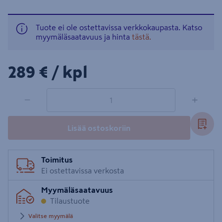
Tuote ei ole ostettavissa verkkokaupasta. Katso
myymäläsaatavuus ja hinta
tästä.
289€/kpl
289 €
/ kpl
1 tuotetta
Määrä
−
+
Lisää ostoskoriin
Toimitus
Ei ostettavissa verkosta
Myymäläsaatavuus
Tilaustuote
Valitse myymälä