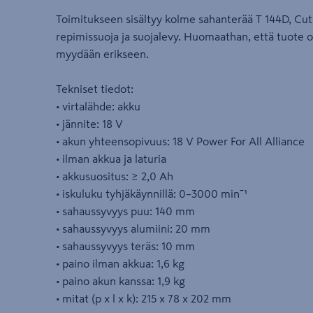
Toimitukseen sisältyy kolme sahanterää T 144D, Cut
repimissuoja ja suojalevy. Huomaathan, että tuote on
myydään erikseen.
Tekniset tiedot:
• virtalähde: akku
• jännite: 18 V
• akun yhteensopivuus: 18 V Power For All Alliance
• ilman akkua ja laturia
• akkusuositus: ≥ 2,0 Ah
• iskuluku tyhjäkäynnillä: 0–3000 minˉ¹
• sahaussyvyys puu: 140 mm
• sahaussyvyys alumiini: 20 mm
• sahaussyvyys teräs: 10 mm
• paino ilman akkua: 1,6 kg
• paino akun kanssa: 1,9 kg
• mitat (p x l x k): 215 x 78 x 202 mm