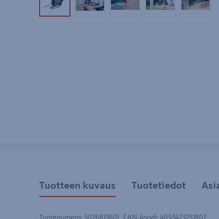
Tuotekuva 1
Tuotekuva 2
Tuotekuva 3
Tuotekuva 4
Tuotek
Tuotteen kuvaus
Tuotetiedot
Asi
Tuotenumero
:
502681360
EAN-koodi
:
4053423251807