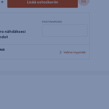
+
Lisää ostoskoriin
POSTINUMERO
ro nähdäksesi
hdot
Syötä
uus
postinumero
Valitse myymälä