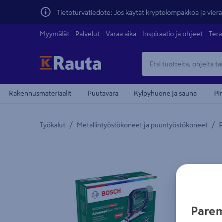
Tietoturvatiedote: Jos käytät kryptolompakkoa ja vierai
Myymälät
Palvelut
Varaa aika
Inspiraatio ja ohjeet
Tera
Rakennusmateriaalit
Puutavara
Kylpyhuone ja sauna
Pi
/
/
Työkalut
Metallintyöstökoneet ja puuntyöstökoneet
Yksityiskohtainen kuvaus löytyy Tuotteen kuvaus -
Parem