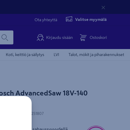
Valitse myymälä
Ota yhteyttä
Kirjaudu sisään
Ostoskori
Koti, keittiö ja säilytys
LVI
Talot, mökit ja piharakennukset
osch AdvancedSaw 18V-140
N-koodi
:
4053423251807
osaha 140 mm:n sahaussyvyydellä