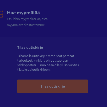
Hae myymälää
Etsi lähin myymäläsi laajasta
myymäläverkostostamme
Tilaa uutiskirje
Tilaamalla uutiskirjeemme saat parhaat
tarjoukset, vinkit ja ohjeet suoraan
sähköpostiisi. Sinun pitää olla yli 18-vuotias
tilataksesi uutiskirjeen.
Tilaa uutiskirje