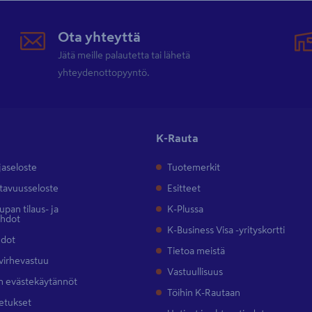
Ota yhteyttä
Jätä meille palautetta tai lähetä
yhteydenottopyyntö.
K-Rauta
jaseloste
Tuotemerkit
tavuusseloste
Esitteet
pan tilaus- ja
K-Plussa
ehdot
K-Business Visa -yrityskortti
hdot
Tietoa meistä
 virhevastuu
Vastuullisuus
 evästekäytännöt
Töihin K-Rautaan
etukset