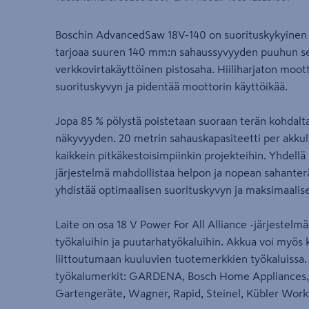
Boschin AdvancedSaw 18V-140 on suorituskykyinen 
tarjoaa suuren 140 mm:n sahaussyvyyden puuhun se
verkkovirtakäyttöinen pistosaha. Hiiliharjaton moot
suorituskyvyn ja pidentää moottorin käyttöikää.
Jopa 85 % pölystä poistetaan suoraan terän kohdal
näkyvyyden. 20 metrin sahauskapasiteetti per akkulat
kaikkein pitkäkestoisimpiinkin projekteihin. Yhdellä
järjestelmä mahdollistaa helpon ja nopean sahante
yhdistää optimaalisen suorituskyvyn ja maksimaalis
Laite on osa 18 V Power For All Alliance -järjestelmää
työkaluihin ja puutarhatyökaluihin. Akkua voi myös k
liittoutumaan kuuluvien tuotemerkkien työkaluissa.
työkalumerkit: GARDENA, Bosch Home Appliances
Gartengeräte, Wagner, Rapid, Steinel, Kübler Work