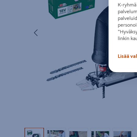
K-ryhmä 
palvelum
palvelui
personoi
Edellinen
”Hyväksy
linkin ka
Lisää va