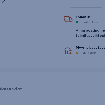
−
uva 5
Toimitus
Toimitettavissa
Anna postinume
toimitusvaihtoe
Myymäläsaatav
Tilaustuote
akasarviot