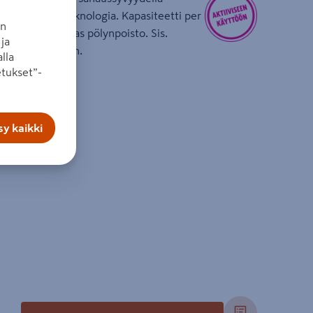
tori. Syneon-teknologia. Kapasiteetti per
an
telmä ja tehokas pölynpoisto. Sis.
ja
myydään erikseen.
lla
tukset”-
 140 mm
y kaikki
 m/lataus