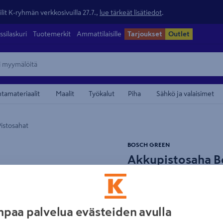
lit K-ryhmän verkkosivuilla 27.7.,
lue tärkeät lisätiedot
.
ssilaskuri
Tuotemerkit
Ammattilaisille
Tarjoukset
Outlet
ntamateriaalit
Maalit
Työkalut
Piha
Sähkö ja valaisimet
Pistosahat
maamerkistä
BOSCH GREEN
Akkupistosaha B
Solo
Tuotenumero
:
502681360
EA
paa palvelua evästeiden avulla
Suorituskykyinen akkupist