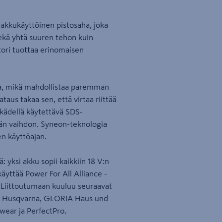
akkukäyttöinen pistosaha, joka
kä yhtä suuren tehon kuin
tori tuottaa erinomaisen
ta, mikä mahdollistaa paremman
aus takaa sen, että virtaa riittää
 kädellä käytettävä SDS-
rän vaihdon. Syneon-teknologia
en käyttöajan.
: yksi akku sopii kaikkiin 18 V:n
äyttää Power For All Alliance -
 Liittoutumaan kuuluu seuraavat
, Husqvarna, GLORIA Haus und
wear ja PerfectPro.