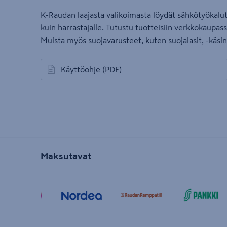
K-Raudan laajasta valikoimasta löydät sähkötyökalut 
kuin harrastajalle. Tutustu tuotteisiin verkkokaup
Muista myös suojavarusteet, kuten suojalasit, -käsi
Käyttöohje
(PDF)
avautuu uuteen välilehteen
Maksutavat