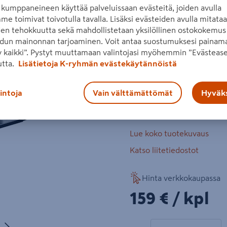
kumppaneineen käyttää palveluissaan evästeitä, joiden avulla
puuhun. Hiiliharjaton moot
me toimivat toivotulla tavalla. Lisäksi evästeiden avulla mitata
akkulataus 20 m. SDS-järjes
den tehokkuutta sekä mahdollistetaan yksilöllinen ostokokemus 
tarvikkeet. Akku ja laturi 
dun mainonnan tarjoaminen. Voit antaa suostumuksesi painama
Seuraava
 kaikki”. Pystyt muuttamaan valintojasi myöhemmin ”Evästease
jännite 18 V
utta.
Lisätietoja K-ryhmän evästekäytännöistä
sahaussyvyys puuhun
lintoja
Vain välttämättömät
Hyväks
sahauskapasiteetti 20
iskuluku 3000 minˉ¹
Lue koko tuotekuvaus
Katso liitetiedostot
Hinta verkkokaupassa
159€/kpl
159 €
/ kpl
Seuraava
1 tuotetta
Määrä