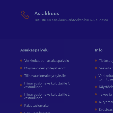
Asiakkuus
Tutustu eri asiakkuusvaihtoehtoihin K-Raudassa.
Asiakaspalvelu
Info
Verkkokaupan asiakaspalvelu
Tietosuo
Myymälöiden yhteystiedot
Saavutet
Tilinavauslomake yrityksille
Verkkokau
toimitus
Tilinavauslomake kuluttajille 1.
vastuullinen
Käyttöe
Tilinavauslomake kuluttajille 2.
Takuu ja
vastuullinen
K-ryhmän
Palautuslomake
Evästeas