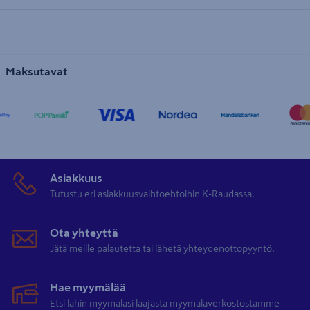
Maksutavat
Asiakkuus
Tutustu eri asiakkuusvaihtoehtoihin K-Raudassa.
Ota yhteyttä
Jätä meille palautetta tai lähetä yhteydenottopyyntö.
Hae myymälää
Etsi lähin myymäläsi laajasta myymäläverkostostamme