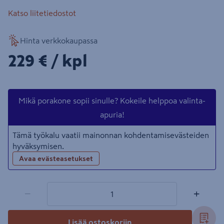
Katso liitetiedostot
Hinta verkkokaupassa
229€/kpl
229 €
/ kpl
Mikä porakone sopii sinulle? Kokeile helppoa valinta-
apuria!
Tämä työkalu vaatii mainonnan kohdentamisevästeiden
hyväksymisen.
Avaa evästeasetukset
1 tuotetta
Määrä
−
+
Lisää ostoskoriin