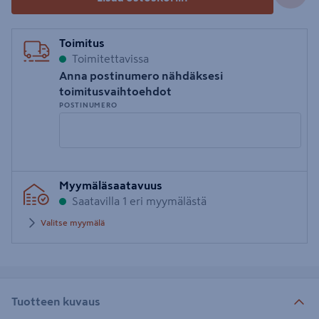
Toimitus
Toimitettavissa
Anna postinumero nähdäksesi
toimitusvaihtoehdot
POSTINUMERO
Syötä
Myymäläsaatavuus
postinumero
Saatavilla 1 eri myymälästä
Valitse myymälä
Tuotteen kuvaus