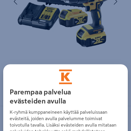
Zoomaa kuvaa sormilla kosketusnäytöllä
Parempaa palvelua
evästeiden avulla
K-ryhmä kumppaneineen käyttää palveluissaan
DEWALT
evästeitä, joiden avulla palvelumme toimivat
toivotulla tavalla. Lisäksi evästeiden avulla mitataan
Akkuporakone DeWalt DCD777M2T