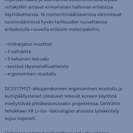
virtakytkin antavat erinomaisen hallinnan erilaisissa
käyttökohteissa. 16 momentinsäätöasentoa varmistavat
ruuvinväännössä hyvän tarkkuuden ruuvattaessa
erikokoisilla ruuveilla erilaisiin materiaaleihin.
• hiiliharjaton moottori
• 2 vaihdetta
• 3-tehoinen led-valo
• kestävä täysmetallivaihteisto
• ergonominen muotoilu
DCD777M2T-akkuporakoneen ergonominen muotoilu ja
kumipäällysteiset otealueet tekevät koneen käytöstä
miellyttävää pitkäkestoisissakin projekteissa. DeWaltin
tehokkaan XR Li-Ion -teknologian ansiosta työskentely
sujuu nopeasti.