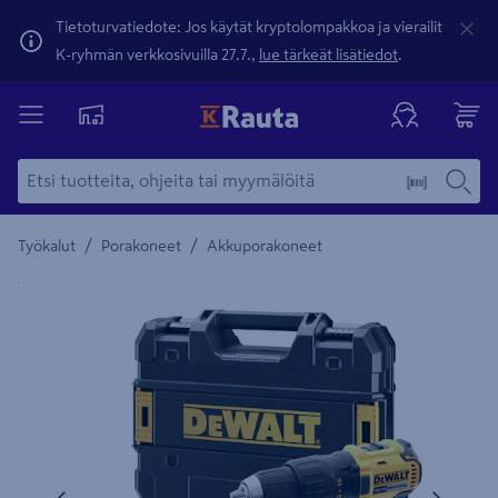
Tietoturvatiedote: Jos käytät kryptolompakkoa ja vierailit
K-ryhmän verkkosivuilla 27.7.,
lue tärkeät lisätiedot
.
/
/
Työkalut
Porakoneet
Akkuporakoneet
Yksityiskohtainen kuvaus löytyy Tuotteen kuvaus -maamerki
Edellinen
Seura