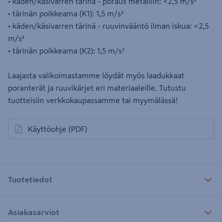
• käden/käsivarren tärinä - poraus metalliin: <2,5 m/s²
• tärinän poikkeama (K1): 1,5 m/s²
• käden/käsivarren tärinä - ruuvinvääntö ilman iskua: <2,5
m/s²
• tärinän poikkeama (K2): 1,5 m/s²
Laajasta valikoimastamme löydät myös laadukkaat
poranterät ja ruuvikärjet eri materiaaleille. Tutustu
tuotteisiin verkkokaupassamme tai myymälässä!
Käyttöohje
(PDF)
avautuu uuteen välilehteen
Tuotetiedot
Asiakasarviot