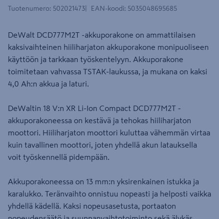
Tuotenumero
:
502021473
EAN-koodi
:
5035048695685
DeWalt DCD777M2T -akkuporakone on ammattilaisen
kaksivaihteinen hiiliharjaton akkuporakone monipuoliseen
käyttöön ja tarkkaan työskentelyyn. Akkuporakone
toimitetaan vahvassa TSTAK-laukussa, ja mukana on kaksi
4,0 Ah:n akkua ja laturi.
DeWaltin 18 V:n XR Li-Ion Compact DCD777M2T -
akkuporakoneessa on kestävä ja tehokas hiiliharjaton
moottori. Hiiliharjaton moottori kuluttaa vähemmän virtaa
kuin tavallinen moottori, joten yhdellä akun latauksella
voit työskennellä pidempään.
Akkuporakoneessa on 13 mm:n yksirenkainen istukka ja
karalukko. Teränvaihto onnistuu nopeasti ja helposti vaikka
yhdellä kädellä. Kaksi nopeusasetusta, portaaton
nopeudensäätö ja suunnanvaihtotoiminto sekä älykäs