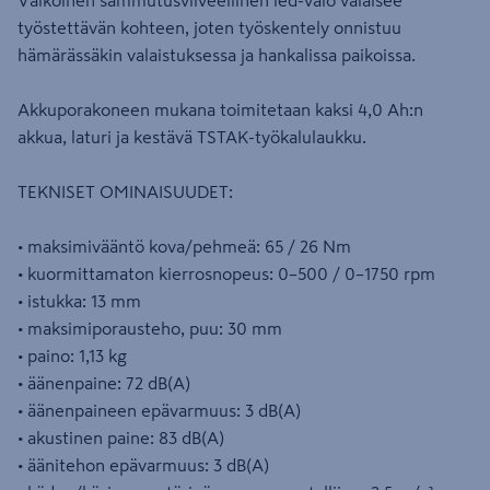
Valkoinen sammutusviiveellinen led-valo valaisee
työstettävän kohteen, joten työskentely onnistuu
hämärässäkin valaistuksessa ja hankalissa paikoissa.
Akkuporakoneen mukana toimitetaan kaksi 4,0 Ah:n
akkua, laturi ja kestävä TSTAK-työkalulaukku.
TEKNISET OMINAISUUDET:
• maksimivääntö kova/pehmeä: 65 / 26 Nm
• kuormittamaton kierrosnopeus: 0–500 / 0–1750 rpm
• istukka: 13 mm
• maksimiporausteho, puu: 30 mm
• paino: 1,13 kg
• äänenpaine: 72 dB(A)
• äänenpaineen epävarmuus: 3 dB(A)
• akustinen paine: 83 dB(A)
• äänitehon epävarmuus: 3 dB(A)