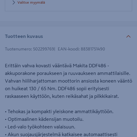
Valitse myymälä
Tuotteen kuvaus
Tuotenumero
:
502299769
EAN-koodi
:
88381751490
Erittäin vahva kovasti vääntävä Makita DDF486 -
akkuporakone poraukseen ja ruuvaukseen ammattilaisille.
Vahvan hiiliharjattoman moottorin ansiosta koneen vääntö
on huikeat 130 / 65 Nm. DDF486 sopii erityisesti
raskaaseen käyttöön, kuten reikäsahat ja pilkkikairat.
• Tehokas ja kompakti yleiskone ammattikäyttöön.
• Optimaalinen kädensijan muotoilu.
• Led-valo työkohteen valaisuun.
• Akun suojausjärjestelmä katkaisee automaattisesti