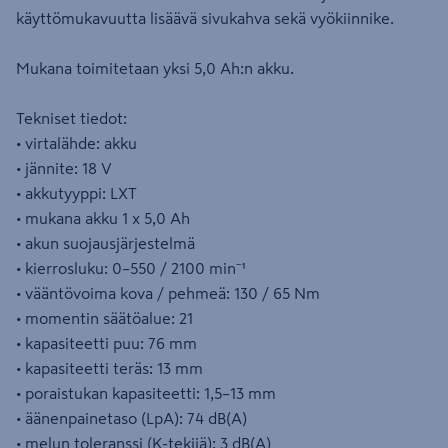
käyttömukavuutta lisäävä sivukahva sekä vyökiinnike.
Mukana toimitetaan yksi 5,0 Ah:n akku.
Tekniset tiedot:
• virtalähde: akku
• jännite: 18 V
• akkutyyppi: LXT
• mukana akku 1 x 5,0 Ah
• akun suojausjärjestelmä
• kierrosluku: 0–550 / 2100 min⁻¹
• vääntövoima kova / pehmeä: 130 / 65 Nm
• momentin säätöalue: 21
• kapasiteetti puu: 76 mm
• kapasiteetti teräs: 13 mm
• poraistukan kapasiteetti: 1,5–13 mm
• äänenpainetaso (LpA): 74 dB(A)
• melun toleranssi (K-tekijä): 3 dB(A)