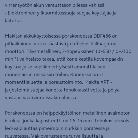
virransyötön akun varaustason ollessa vähissä.
• Elektroninen ylikuormitussuoja suojaa käyttäjää ja
laitetta.
Makitan akkukäyttöisessä porakoneessa DDF486 on
pitkäikäinen, virtaa säästävä ja tehokas hiiliharjaton
moottori. Täysmetallinen, 2-nopeuksinen (0–550 / 0–2100
min⁻¹) vaihteisto takaa, että kone kestää kovempaakin
käyttöä ja se sopiikin erityisesti ammattilaisen
monenlaisiin raskaisiin töihin. Koneessa on 21
momenttialuetta ja poraustoiminto. Makita XPT -
järjestelmä suojaa konetta tehokkaasti vettä ja pölyä
vastaan vaativimmissakin oloissa.
Porakoneessa on helppokäyttöinen metallinen avaimeton
istukka, jonka kapasiteetti on 1,5–13 mm. Tehokas kaksois-
led-valo auttaa pimeimpiin nurkkiin poratessa ja
ruuvatessa. Vakiovarusteena turvallisuutta ja