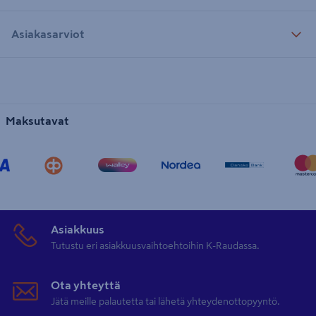
Asiakasarviot
Maksutavat
Asiakkuus
Tutustu eri asiakkuusvaihtoehtoihin K-Raudassa.
Ota yhteyttä
Jätä meille palautetta tai lähetä yhteydenottopyyntö.