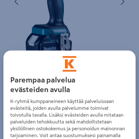
Parempaa palvelua
evästeiden avulla
Zoomaa kuvaa sormilla kosketusnäytöllä
K-ryhmä kumppaneineen käyttää palveluissaan
evästeitä, joiden avulla palvelumme toimivat
toivotulla tavalla. Lisäksi evästeiden avulla mitataan
palveluiden tehokkuutta sekä mahdollistetaan
MAKITA
yksilöllinen ostokokemus ja personoidun mainonnan
Akkuporakone Makita DDF486T 18V
tarjoaminen. Voit antaa suostumuksesi painamalla