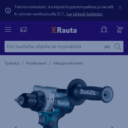
Tietoturvatiedote: Jos käytät kryptolompakkoa ja vierailit
K-ryhmän verkkosivuilla 27.7.,
lue tärkeät lisätiedot
.
/
/
Työkalut
Porakoneet
Akkuporakoneet
Yksityiskohtainen kuvaus löytyy Tuotteen kuvaus -maamerki
Edellinen
Seura