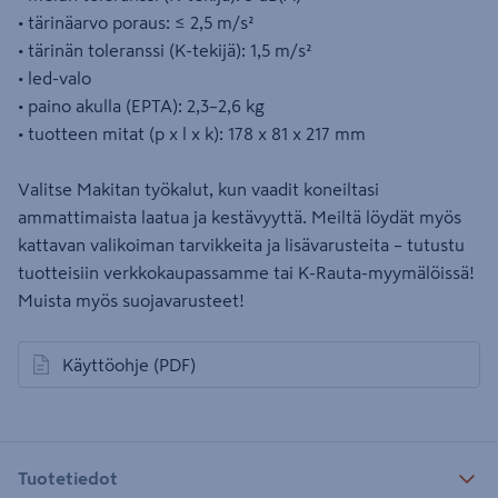
• tärinäarvo poraus: ≤ 2,5 m/s²
• tärinän toleranssi (K-tekijä): 1,5 m/s²
• led-valo
• paino akulla (EPTA): 2,3–2,6 kg
• tuotteen mitat (p x l x k): 178 x 81 x 217 mm
Valitse Makitan työkalut, kun vaadit koneiltasi
ammattimaista laatua ja kestävyyttä. Meiltä löydät myös
kattavan valikoiman tarvikkeita ja lisävarusteita – tutustu
tuotteisiin verkkokaupassamme tai K-Rauta-myymälöissä!
Muista myös suojavarusteet!
Käyttöohje
(PDF)
avautuu uuteen välilehteen
Tuotetiedot