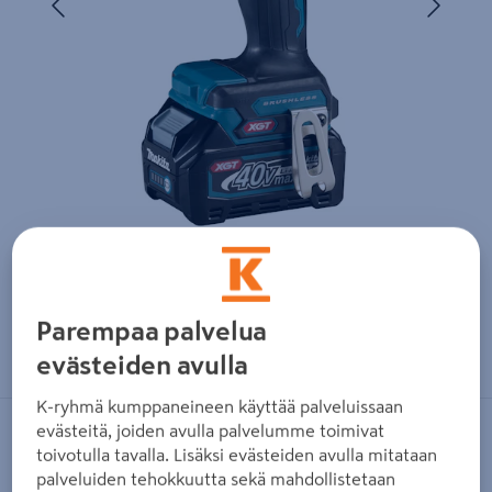
Parempaa palvelua
Zoomaa kuvaa sormilla kosketusnäytöllä
evästeiden avulla
K-ryhmä kumppaneineen käyttää palveluissaan
evästeitä, joiden avulla palvelumme toimivat
MAKITA
toivotulla tavalla. Lisäksi evästeiden avulla mitataan
Akkuporakone Makita DF002GD201
palveluiden tehokkuutta sekä mahdollistetaan