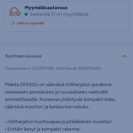
Syötä
Myymäläsaatavuus
postinumero
Saatavilla 21 eri myymälästä
Valitse myymälä
Tuotteen kuvaus
Tuotenumero
:
502299799
EAN-koodi
:
88381735841
Makita DF002G on vääntävä hiiliharjaton porakone
raskaaseen poraukseen ja ruuvaukseen vaativalle
ammattilaiselle. Koneessa yhdistyvät kompakti koko,
vääntävä moottori ja korkea kierrosluku.
• Hiiliharjaton huoltovapaa ja pitkäikäinen moottori.
• Erittäin kevyt ja kompakti rakenne.