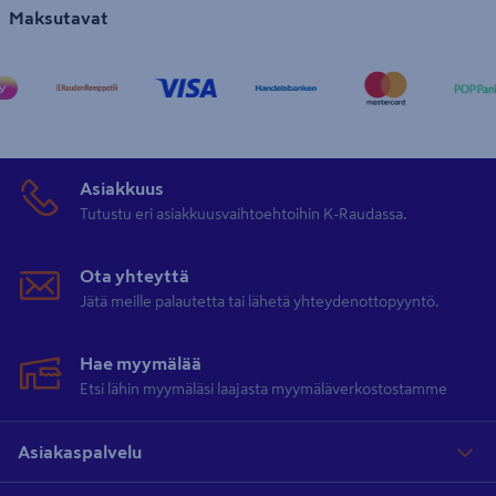
Maksutavat
Asiakkuus
Tutustu eri asiakkuusvaihtoehtoihin K-Raudassa.
Ota yhteyttä
Jätä meille palautetta tai lähetä yhteydenottopyyntö.
Hae myymälää
Etsi lähin myymäläsi laajasta myymäläverkostostamme
Asiakaspalvelu