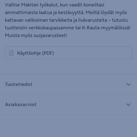
Valitse Makitan työkalut, kun vaadit koneiltasi
ammattimaista laatua ja kestävyyttä. Meiltä löydät myös
kattavan valikoiman tarvikkeita ja lisävarusteita – tutustu
tuotteisiin verkkokaupassamme tai K-Rauta-myymälöissä!
Muista myös suojavarusteet!
Käyttöohje
(PDF)
avautuu uuteen välilehteen
Tuotetiedot
Asiakasarviot