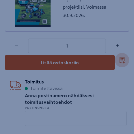
projektiisi. Voimassa
30.9.2026.
1 tuotetta
Määrä
−
+
Lisää ostoskoriin
Toimitus
Toimitettavissa
Anna postinumero nähdäksesi
toimitusvaihtoehdot
POSTINUMERO