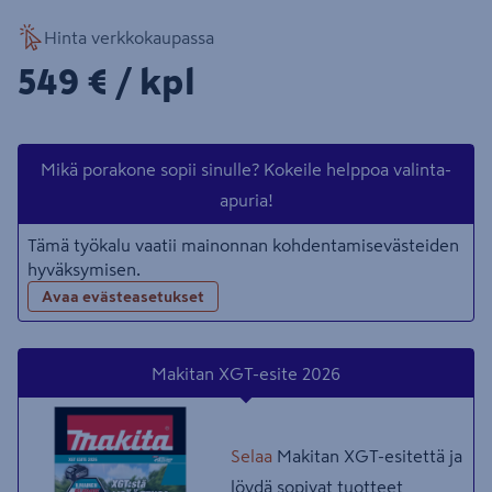
Hinta verkkokaupassa
549€/kpl
549 €
/ kpl
Mikä porakone sopii sinulle? Kokeile helppoa valinta-
apuria!
Tämä työkalu vaatii mainonnan kohdentamisevästeiden
hyväksymisen.
Avaa evästeasetukset
Makitan XGT-esite 2026
Selaa
Makitan XGT-esitettä ja
löydä sopivat tuotteet