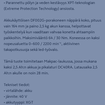
• Parannettu pölyn ja veden kestävyys XPT-teknologian
(Extreme Protection Technology) ansiosta.
Akkukäyttöisen DF002G-porakoneen näppärä koko, pituus
vain 164 mm ja paino 2,5 kg akun kanssa, helpottavat
työskentelyä kun vaaditaan vahvaa konetta ahtaampiin
paikkoihin. Maksimivääntö 64 / 30 Nm. Koneessa on kaksi
nopeusaluetta 0–600 / 2200 min⁻¹, aktiivinen
takapotkusuoja sekä led-työvalo.
Tämä tuote toimitetaan Makpac-laukussa, jossa mukana
kaksi 2,5 Ah:n akkua ja pikalaturi DC40RA. Latausaika 2,5
Ah:n akulle on noin 28 min.
Tekniset tiedot:
• virtalähde: akku
• jännite: 40 V
• akkutyyppi: XGT