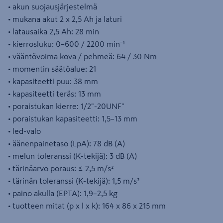
• akun suojausjärjestelmä
• mukana akut 2 x 2,5 Ah ja laturi
• latausaika 2,5 Ah: 28 min
• kierrosluku: 0–600 / 2200 min⁻¹
• vääntövoima kova / pehmeä: 64 / 30 Nm
• momentin säätöalue: 21
• kapasiteetti puu: 38 mm
• kapasiteetti teräs: 13 mm
• poraistukan kierre: 1/2"-20UNF"
• poraistukan kapasiteetti: 1,5–13 mm
• led-valo
• äänenpainetaso (LpA): 78 dB (A)
• melun toleranssi (K-tekijä): 3 dB (A)
• tärinäarvo poraus: ≤ 2,5 m/s²
• tärinän toleranssi (K-tekijä): 1,5 m/s²
• paino akulla (EPTA): 1,9–2,5 kg
• tuotteen mitat (p x l x k): 164 x 86 x 215 mm