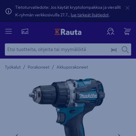
Tietoturvatiedote: Jos käytät kryptolompakkoa ja vierailit
K-ryhmän verkkosivuilla 27.7.,
lue tärkeät lisätiedot
.
/
/
Työkalut
Porakoneet
Akkuporakoneet
Yksityiskohtainen kuvaus löytyy Tuotteen kuvaus -maamerki
Edellinen
Seura