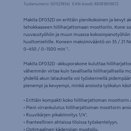
Tuotenumero
:
501521854
EAN-koodi
:
88381809672
Makita DF032D on erittäin pienikokoinen ja kevyt a
tehokkaaseen hiiliharjattomaan moottoriin. Kone s
ruuvaustyöhön ja muun muassa kokoonpanotyöhön es
huoltomiehille. Koneen maksimivääntö on 35 / 21 Nm
0–450 / 0–1500 min⁻¹.
Makita DF032D -akkuporakone kuluttaa hiiliharjatt
vähemmän virtaa kuin tavallisella hiiliharjallisella m
yhdellä akun latauksella voi työskennellä pidempään
pienempi ja kevyempi, minkä ansiosta työkalun käsit
• Erittäin kompakti koko hiiliharjattoman moottorin 
• Pieni virrankulutus hiiliharjattoman moottorin ansi
• Ruuvikärjen pikakiinnitys 1/4".
• Ihanteellinen ahtaissa tiloissa työskentelyyn.
• Optimaalinen kädensijan muotoilu.