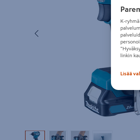
Parem
K-ryhmä 
palvelum
Edellinen
palvelui
personoi
”Hyväksy
linkin ka
Lisää va