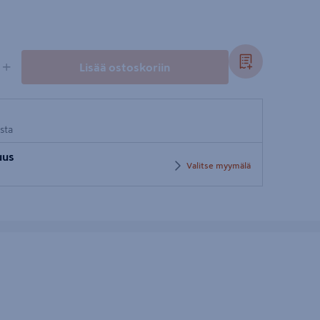
+
Lisää ostoskoriin
osta
uus
Valitse myymälä