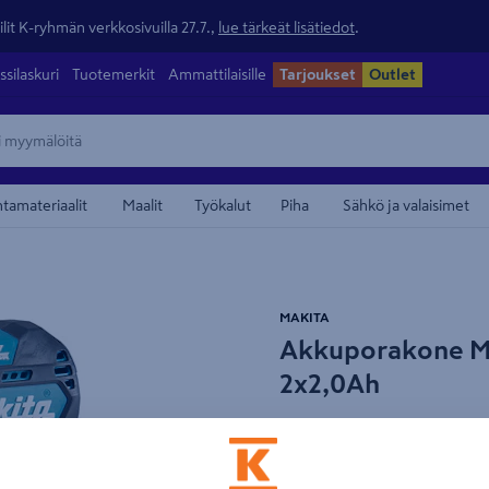
lit K-ryhmän verkkosivuilla 27.7.,
lue tärkeät lisätiedot
.
ssilaskuri
Tuotemerkit
Ammattilaisille
Tarjoukset
Outlet
ntamateriaalit
Maalit
Työkalut
Piha
Sähkö ja valaisimet
maamerkistä
MAKITA
Akkuporakone M
2x2,0Ah
Tuotenumero
:
501521854
EAN
Kompakti hiiliharjaton ru