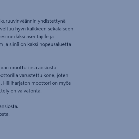
kkuruuvinväännin yhdistettynä
oveltuu hyvn kaikkeen sekalaiseen
imerkiksi asentajille ja
 ja siinä on kaksi nopeusaluetta
oman moottorinsa ansiosta
oottorilla varustettu kone, joten
. Hiiliharjaton moottori on myös
tely on vaivatonta.
ansiosta.
osta.