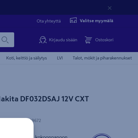
Valitse myymälä
Ota yhteyttä
Kirjaudu sisään
Ostoskori
Koti, keittiö ja säilytys
LVI
Talot, mökit ja piharakennukset
akita DF032DSAJ 12V CXT
-koodi
:
88381809672
uvinväännin esim. kokoonpanoon,