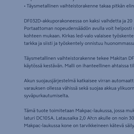
• Täysmetallinen vaihteistorakenne takaa pitkän elin
DF032D-akkuporakoneessa on kaksi vaihdetta ja 20
Portaattoman nopeudensäädön avulla voit helposti 
kohteen mukaan. Kirkas led-valo valaisee työskente
tarkka ja siisti ja työskentely onnistuu huonommassa
Täysmetallinen vaihteistorakenne tekee Makitan D
käytössä kestävän. Malli on ihanteellinen ahtaissa ti
Akun suojausjärjestelmä katkaisee virran automaattis
varauksen ollessa vähissä sekä suojaa akkua ylikuor
syväpurkautumiselta.
Tämä tuote toimitetaan Makpac-laukussa, jossa muk
laturi DC10SA. Latausaika 2,0 Ah:n akulle on noin 3
Makpac-laukussa kone on tarvikkeineen kätevä säily