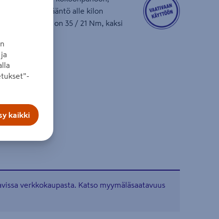
le. Uskomaton vääntö alle kilon
neesta. Vääntö on 35 / 21 Nm, kaksi
0 Ah ja laturi.
an
ja
lla
–1500 min⁻¹
tukset”-
suoraan karaan
y kaikki
tavissa verkkokaupasta. Katso myymäläsaatavuus