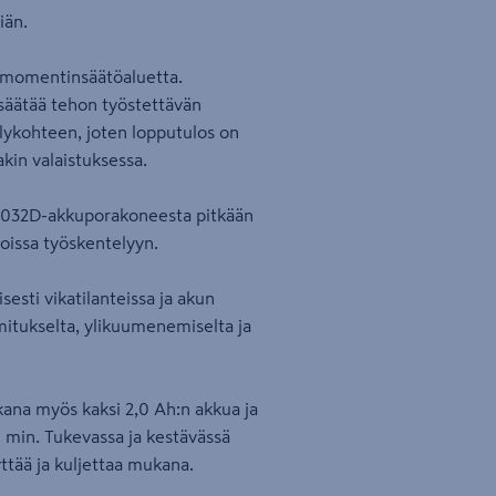
iän.
 momentinsäätöaluetta.
säätää tehon työstettävän
lykohteen, joten lopputulos on
kin valaistuksessa.
F032D-akkuporakoneesta pitkään
loissa työskentelyyn.
esti vikatilanteissa ja akun
mitukselta, ylikuumenemiselta ja
ana myös kaksi 2,0 Ah:n akkua ja
0 min. Tukevassa ja kestävässä
ttää ja kuljettaa mukana.