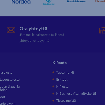
Ota yhteyttä
Jätä meille palautetta tai lähetä
yhteydenottopyyntö.
K-Rauta
jaseloste
Tuotemerkit
tavuusseloste
Esitteet
pan tilaus- ja
K-Plussa
ehdot
K-Business Visa -yrityskortti
hdot
Tietoa meistä
 virhevastuu