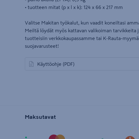
• tuotteen mitat (p x l x k): 124 x 66 x 217 mm
Valitse Makitan työkalut, kun vaadit koneiltasi amma
Meiltä löydät myös kattavan valikoiman tarvikkeita ja
tuotteisiin verkkokaupassamme tai K-Rauta-myymäl
suojavarusteet!
Käyttöohje
(PDF)
avautuu uuteen välilehteen
Maksutavat