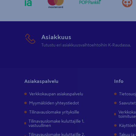
Asiakkuus
Tutustu eri asiakkuusvaihtoehtoihin K-Raudassa.
Asiakaspalvelu
Info
Verkkokaupan asiakaspalvelu
Tietosuo
Myymälöiden yhteystiedot
Saavutet
Tilinavauslomake yrityksille
Verkkokau
toimitus
Tilinavauslomake kuluttajille 1.
vastuullinen
Käyttöe
Tilinavauslomake kuluttajille 2.
Takuu ja