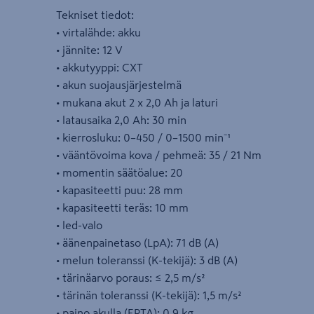
Tekniset tiedot:
• virtalähde: akku
• jännite: 12 V
• akkutyyppi: CXT
• akun suojausjärjestelmä
• mukana akut 2 x 2,0 Ah ja laturi
• latausaika 2,0 Ah: 30 min
• kierrosluku: 0–450 / 0–1500 min⁻¹
• vääntövoima kova / pehmeä: 35 / 21 Nm
• momentin säätöalue: 20
• kapasiteetti puu: 28 mm
• kapasiteetti teräs: 10 mm
• led-valo
• äänenpainetaso (LpA): 71 dB (A)
• melun toleranssi (K-tekijä): 3 dB (A)
• tärinäarvo poraus: ≤ 2,5 m/s²
• tärinän toleranssi (K-tekijä): 1,5 m/s²
• paino akulla (EPTA): 0,9 kg