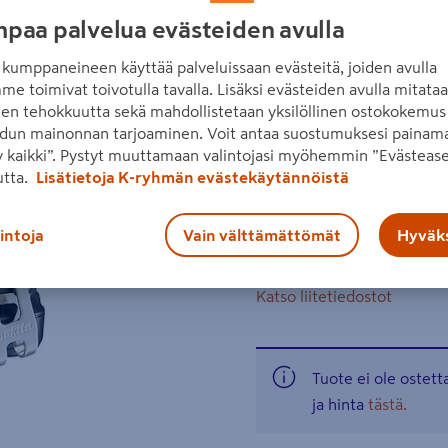
asentajille ja huoltomiehil
paa palvelua evästeiden avulla
painoisesta kompaktista ko
kumppaneineen käyttää palveluissaan evästeitä, joiden avulla
vaihdetta. Mukan akut 2 x 2,
me toimivat toivotulla tavalla. Lisäksi evästeiden avulla mitata
Seuraava
den tehokkuutta sekä mahdollistetaan yksilöllinen ostokokemus 
vääntö 35 / 21 Nm
dun mainonnan tarjoaminen. Voit antaa suostumuksesi painama
kierrosluku 0–450 / 0
 kaikki”. Pystyt muuttamaan valintojasi myöhemmin ”Evästease
utta.
Lisätietoja K-ryhmän evästekäytännöistä
pituus vain 124 mm
ruuvikärjen kiinnitys 
lintoja
Vain välttämättömät
Hyväks
Lue koko tuotekuvaus
Katso liitetiedostot
Tuote ei ole ostet
ja hinta
tästä.