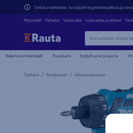
Tietoturvatiedote: Jos käytät kryptolompakkoa ja vierai
Myymälät
Palvelut
Varaa aika
Inspiraatio ja ohjeet
Tera
Rakennusmateriaalit
Puutavara
Kylpyhuone ja sauna
Pi
/
/
Työkalut
Porakoneet
Akkuporakoneet
Yksityiskohtainen kuvaus löytyy Tuotteen kuvaus -