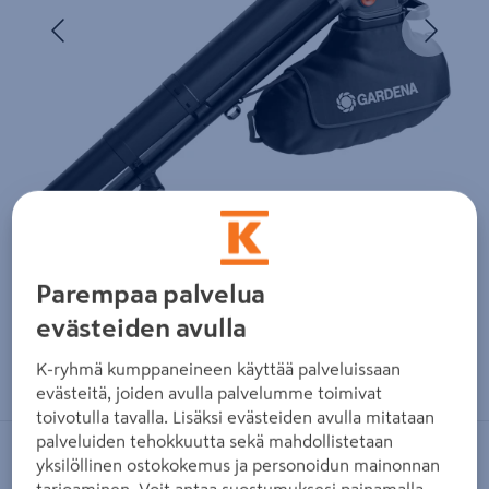
Edellinen
Seura
Parempaa palvelua
evästeiden avulla
Zoomaa kuvaa sormilla kosketusnäytöllä
K-ryhmä kumppaneineen käyttää palveluissaan
evästeitä, joiden avulla palvelumme toimivat
toivotulla tavalla. Lisäksi evästeiden avulla mitataan
palveluiden tehokkuutta sekä mahdollistetaan
GARDENA
yksilöllinen ostokokemus ja personoidun mainonnan
tarjoaminen. Voit antaa suostumuksesi painamalla