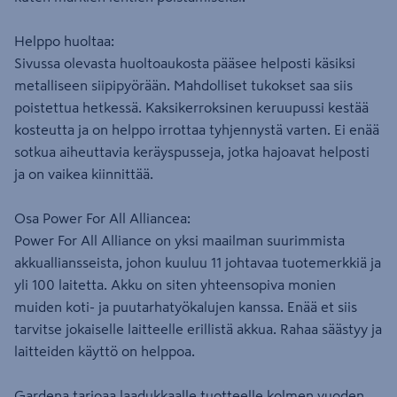
Helppo huoltaa:
Sivussa olevasta huoltoaukosta pääsee helposti käsiksi
metalliseen siipipyörään. Mahdolliset tukokset saa siis
poistettua hetkessä. Kaksikerroksinen keruupussi kestää
kosteutta ja on helppo irrottaa tyhjennystä varten. Ei enää
sotkua aiheuttavia keräyspusseja, jotka hajoavat helposti
ja on vaikea kiinnittää.
Osa Power For All Alliancea:
Power For All Alliance on yksi maailman suurimmista
akkualliansseista, johon kuuluu 11 johtavaa tuotemerkkiä ja
yli 100 laitetta. Akku on siten yhteensopiva monien
muiden koti- ja puutarhatyökalujen kanssa. Enää et siis
tarvitse jokaiselle laitteelle erillistä akkua. Rahaa säästyy ja
laitteiden käyttö on helppoa.
Gardena tarjoaa laadukkaalle tuotteelle kolmen vuoden