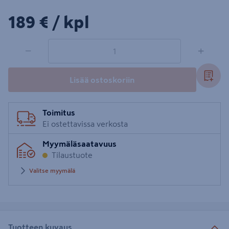
189€/kpl
189 €
/ kpl
1 tuotetta
Määrä
−
+
Lisää ostoskoriin
Toimitus
Ei ostettavissa verkosta
Myymäläsaatavuus
Tilaustuote
Valitse myymälä
Tuotteen kuvaus