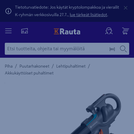
Tietoturvatiedote: Jos käytät kryptolompakkoa ja vierailit
K-ryhmän verkkosivuilla 27.7.,
lue tärkeät lisätiedot
.
/
/
/
Piha
Puutarhakoneet
Lehtipuhaltimet
Akkukäyttöiset puhaltimet
Yksityiskohtainen kuvaus löytyy Tuotteen kuvaus -maamerki