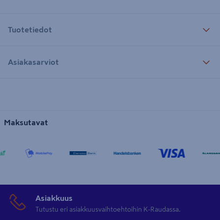
Tuotetiedot
Asiakasarviot
Maksutavat
Asiakkuus
Tutustu eri asiakkuusvaihtoehtoihin K-Raudassa.