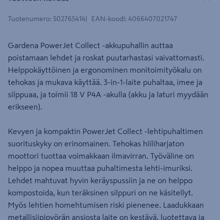
Tuotenumero
:
502765414
EAN-koodi
:
4066407021747
Gardena PowerJet Collect -akkupuhallin auttaa
poistamaan lehdet ja roskat puutarhastasi vaivattomasti.
Helppokäyttöinen ja ergonominen monitoimityökalu on
tehokas ja mukava käyttää. 3-in-1-laite puhaltaa, imee ja
silppuaa, ja toimii 18 V P4A -akulla (akku ja laturi myydään
erikseen).
Kevyen ja kompaktin PowerJet Collect -lehtipuhaltimen
suorituskyky on erinomainen. Tehokas hiiliharjaton
moottori tuottaa voimakkaan ilmavirran. Työväline on
helppo ja nopea muuttaa puhaltimesta lehti-imuriksi.
Lehdet mahtuvat hyvin keräyspussiin ja ne on helppo
kompostoida, kun teräksinen silppuri on ne käsitellyt.
Myös lehtien homehtumisen riski pienenee. Laadukkaan
metallisiipipyörän ansiosta laite on kestävä, luotettava ja