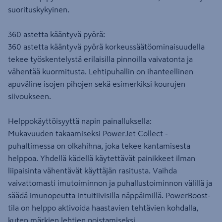
suorituskykyinen.
360 astetta kääntyvä pyörä:
360 astetta kääntyvä pyörä korkeussäätöominaisuudella
tekee työskentelystä erilaisilla pinnoilla vaivatonta ja
vähentää kuormitusta. Lehtipuhallin on ihanteellinen
apuväline isojen pihojen sekä esimerkiksi kourujen
siivoukseen.
Helppokäyttöisyyttä napin painalluksella:
Mukavuuden takaamiseksi PowerJet Collect -
puhaltimessa on olkahihna, joka tekee kantamisesta
helppoa. Yhdellä kädellä käytettävät painikkeet ilman
liipaisinta vähentävät käyttäjän rasitusta. Vaihda
vaivattomasti imutoiminnon ja puhallustoiminnon välillä ja
säädä imunopeutta intuitiivisilla näppäimillä. PowerBoost-
tila on helppo aktivoida haastavien tehtävien kohdalla,
kuten märkien lehtien poistamiseksi.