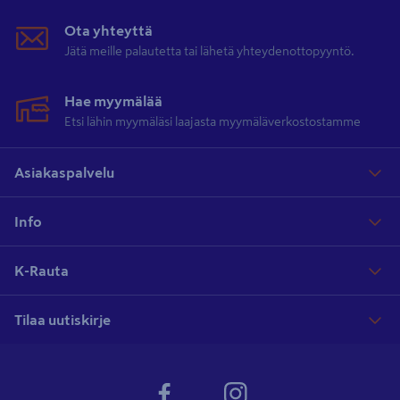
Ota yhteyttä
Jätä meille palautetta tai lähetä yhteydenottopyyntö.
Hae myymälää
Etsi lähin myymäläsi laajasta myymäläverkostostamme
Asiakaspalvelu
Info
K-Rauta
Tilaa uutiskirje