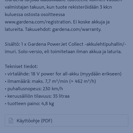
valmistajan takuun, kun tuote rekisteröidään 3 kk:n
kuluessa ostosta osoitteessa
www.gardena.com/registration. Ei koske akkuja ja
latureita. Takuuehdot: gardena.com/warranty.
Sisältö: 1 x Gardena PowerJet Collect -akkulehtipuhallin/-
imuri. Solo-versio, eli toimitetaan ilman akkua ja laturia.
Tekniset tiedot:
• virtalähde: 18 V power for all-akku (myydään erikseen)
• ilmamäärä: maks. 7,7 m³/min (≈ 462 m³/h)
• puhallusnopeus: 230 km/h
• keruusäiliön tilavuus: 35 litraa
• tuotteen paino: 4,8 kg
Käyttöohje
(PDF)
avautuu uuteen välilehteen