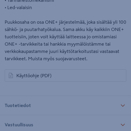
• Tärinänestomekanismi
• Led-valaisin
Puukkosaha on osa ONE+ järjestelmää, joka sisältää yli 100
sähkö- ja puutarhatyökalua. Sama akku käy kaikkiin ONE+
tuotteisiin, joten voit käyttää laitteessa jo omistamiasi
ONE+ -tarvikkeita tai hankkia myymälöistämme tai
verkkokaupastamme juuri käyttötarkoitustasi vastaavat
tarvikkeet. Muista myös suojavarusteet.
Käyttöohje
(PDF)
avautuu uuteen välilehteen
Tuotetiedot
Vastuullisuus