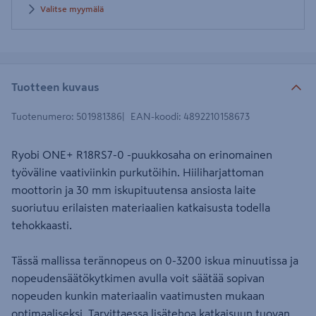
Valitse myymälä
Tuotteen kuvaus
Tuotenumero
:
501981386
EAN-koodi
:
4892210158673
Ryobi ONE+ R18RS7-0 -puukkosaha on erinomainen
työväline vaativiinkin purkutöihin. Hiiliharjattoman
moottorin ja 30 mm iskupituutensa ansiosta laite
suoriutuu erilaisten materiaalien katkaisusta todella
tehokkaasti.
Tässä mallissa terännopeus on 0-3200 iskua minuutissa ja
nopeudensäätökytkimen avulla voit säätää sopivan
nopeuden kunkin materiaalin vaatimusten mukaan
optimaaliseksi. Tarvittaessa lisätehoa katkaisuun tuovan