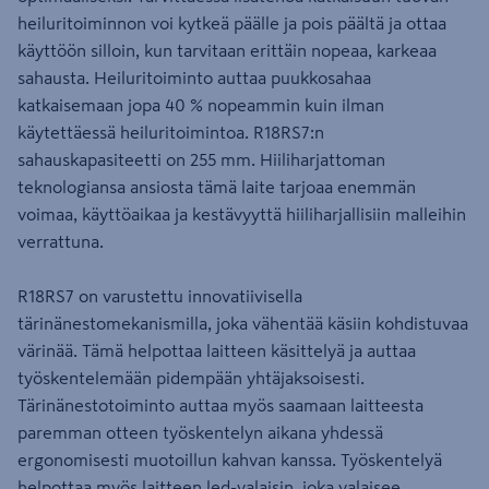
heiluritoiminnon voi kytkeä päälle ja pois päältä ja ottaa
käyttöön silloin, kun tarvitaan erittäin nopeaa, karkeaa
sahausta. Heiluritoiminto auttaa puukkosahaa
katkaisemaan jopa 40 % nopeammin kuin ilman
käytettäessä heiluritoimintoa. R18RS7:n
sahauskapasiteetti on 255 mm. Hiiliharjattoman
teknologiansa ansiosta tämä laite tarjoaa enemmän
voimaa, käyttöaikaa ja kestävyyttä hiiliharjallisiin malleihin
verrattuna.
R18RS7 on varustettu innovatiivisella
tärinänestomekanismilla, joka vähentää käsiin kohdistuvaa
värinää. Tämä helpottaa laitteen käsittelyä ja auttaa
työskentelemään pidempään yhtäjaksoisesti.
Tärinänestotoiminto auttaa myös saamaan laitteesta
paremman otteen työskentelyn aikana yhdessä
ergonomisesti muotoillun kahvan kanssa. Työskentelyä
helpottaa myös laitteen led-valaisin, joka valaisee