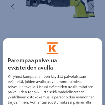
Edellinen
Seura
Parempaa palvelua
evästeiden avulla
Zoomaa kuvaa sormilla kosketusnäytöllä
K-ryhmä kumppaneineen käyttää palveluissaan
evästeitä, joiden avulla palvelumme toimivat
toivotulla tavalla. Lisäksi evästeiden avulla mitataan
palveluiden tehokkuutta sekä mahdollistetaan
yksilöllinen ostokokemus ja personoidun mainonnan
RYOBI
tarjoaminen. Voit antaa suostumuksesi painamalla