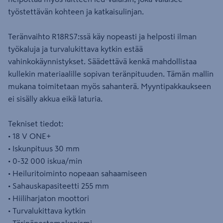
työstettävän kohteen ja katkaisulinjan.
Teränvaihto R18RS7:ssä käy nopeasti ja helposti ilman
työkaluja ja turvalukittava kytkin estää
vahinkokäynnistykset. Säädettävä kenkä mahdollistaa
kullekin materiaalille sopivan teränpituuden. Tämän mallin
mukana toimitetaan myös sahanterä. Myyntipakkaukseen
ei sisälly akkua eikä laturia.
Tekniset tiedot:
• 18 V ONE+
• Iskunpituus 30 mm
• 0-32 000 iskua/min
• Heiluritoiminto nopeaan sahaamiseen
• Sahauskapasiteetti 255 mm
• Hiiliharjaton moottori
• Turvalukittava kytkin