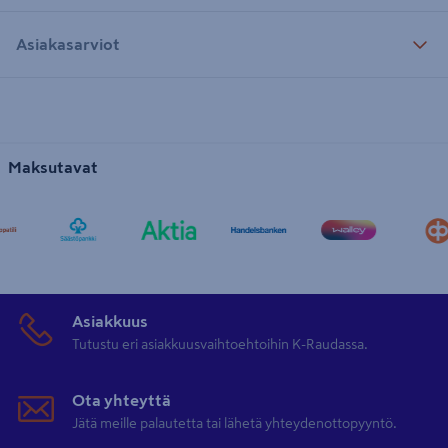
Asiakasarviot
Maksutavat
Asiakkuus
Tutustu eri asiakkuusvaihtoehtoihin K-Raudassa.
Ota yhteyttä
Jätä meille palautetta tai lähetä yhteydenottopyyntö.