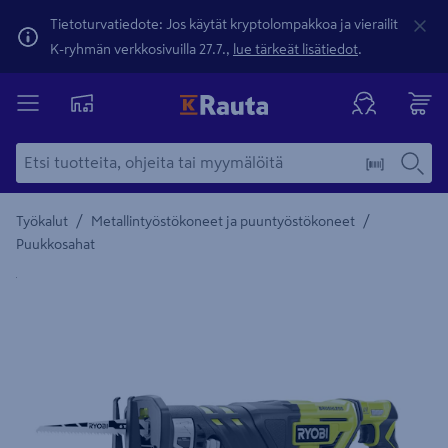
Tietoturvatiedote: Jos käytät kryptolompakkoa ja vierailit
K-ryhmän verkkosivuilla 27.7.,
lue tärkeät lisätiedot
.
/
/
Työkalut
Metallintyöstökoneet ja puuntyöstökoneet
Puukkosahat
Yksityiskohtainen kuvaus löytyy Tuotteen kuvaus -maamerki