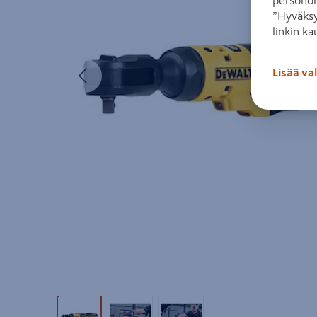
personoi
”Hyväksy
linkin ka
Edellinen
Lisää va