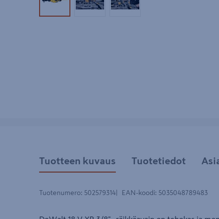
Tuotekuva 1
Tuotekuva 2
Tuotekuva 3
Tuotteen kuvaus
Tuotetiedot
Asi
Tuotenumero
:
502579314
EAN-koodi
:
5035048789483