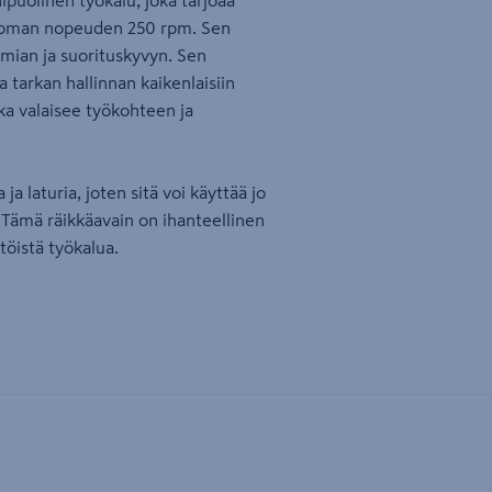
puolinen työkalu, joka tarjoaa
oman nopeuden 250 rpm. Sen
mian ja suorituskyvyn. Sen
 tarkan hallinnan kaikenlaisiin
oka valaisee työkohteen ja
 laturia, joten sitä voi käyttää jo
Tämä räikkäavain on ihanteellinen
ttöistä työkalua.