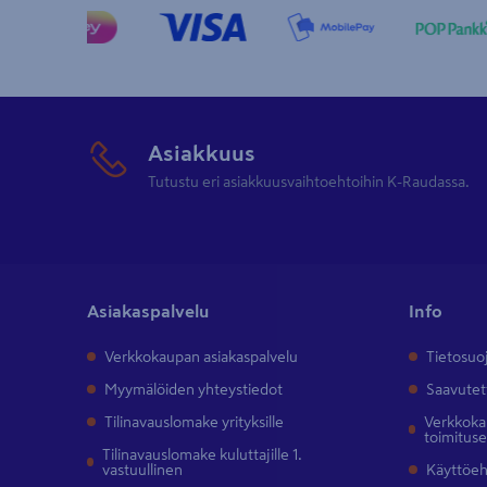
Asiakkuus
Tutustu eri asiakkuusvaihtoehtoihin K-Raudassa.
Asiakaspalvelu
Info
Verkkokaupan asiakaspalvelu
Tietosuo
Myymälöiden yhteystiedot
Saavutet
Tilinavauslomake yrityksille
Verkkokau
toimitus
Tilinavauslomake kuluttajille 1.
vastuullinen
Käyttöe