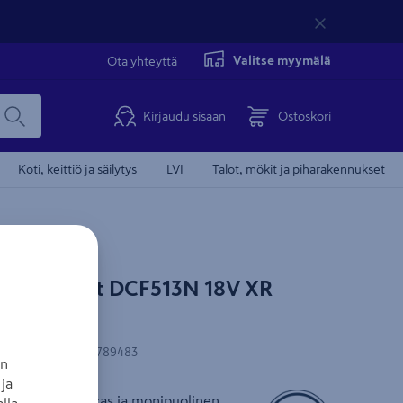
Valitse myymälä
Ota yhteyttä
Kirjaudu sisään
Ostoskori
Koti, keittiö ja säilytys
LVI
Talot, mökit ja piharakennukset
in DeWalt DCF513N 18V XR
-koodi
:
5035048789483
an
ja
käavain on tehokas ja monipuolinen