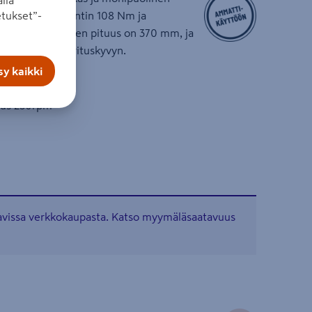
lla
simivääntömomentin 108 Nm ja
tukset”-
en 250 rpm. Sen pituus on 370 mm, ja
onomian ja suorituskyvyn.
y kaikki
tti
eus 250rpm
tavissa verkkokaupasta. Katso myymäläsaatavuus