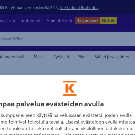
lit K-ryhmän verkkosivuilla 27.7.,
lue tärkeät lisätiedot
.
ssilaskuri
Tuotemerkit
Ammattilaisille
Tarjoukset
Outlet
ntamateriaalit
Maalit
Työkalut
Piha
Sähkö ja valaisimet
maamerkistä
DEWALT
Akkuräikkäväänn
paa palvelua evästeiden avulla
3/8" runko
kumppaneineen käyttää palveluissaan evästeitä, joiden avulla
Tuotenumero
:
502579314
EAN
me toimivat toivotulla tavalla. Lisäksi evästeiden avulla mitata
den tehokkuutta sekä mahdollistetaan yksilöllinen ostokokemus 
DeWalt 18 V XR 3/8" -räik