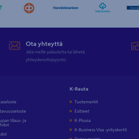
Ota yhteyttä
Jätä meille palautetta tai lähetä
yhteydenottopyyntö.
K-Rauta
jaseloste
Tuotemerkit
tavuusseloste
Esitteet
pan tilaus- ja
K-Plussa
ehdot
K-Business Visa -yrityskortti
hdot