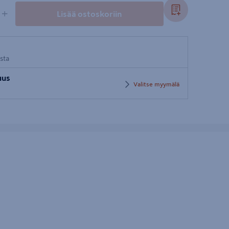
+
Lisää ostoskoriin
osta
uus
Valitse myymälä