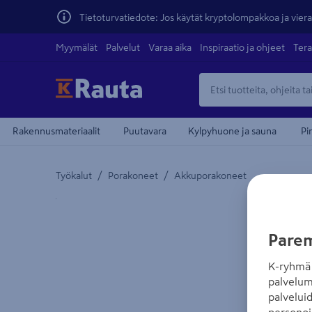
Tietoturvatiedote: Jos käytät kryptolompakkoa ja vierai
Myymälät
Palvelut
Varaa aika
Inspiraatio ja ohjeet
Tera
Rakennusmateriaalit
Puutavara
Kylpyhuone ja sauna
Pi
/
/
Työkalut
Porakoneet
Akkuporakoneet
Yksityiskohtainen kuvaus löytyy Tuotteen kuvaus -
Parem
K-ryhmä 
palvelum
palvelui