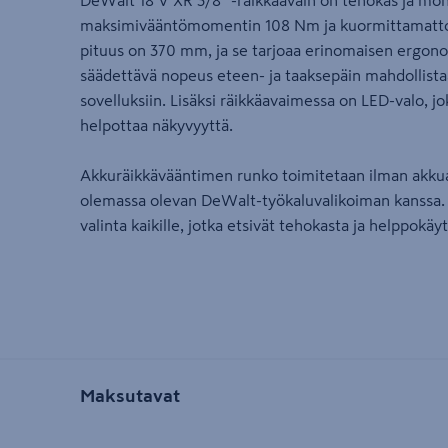
DeWalt 18 V XR 3/8" -räikkäavain on tehokas ja moni
maksimivääntömomentin 108 Nm ja kuormittamatt
pituus on 370 mm, ja se tarjoaa erinomaisen ergono
säädettävä nopeus eteen- ja taaksepäin mahdollistaa
sovelluksiin. Lisäksi räikkäavaimessa on LED-valo, j
helpottaa näkyvyyttä.
Akkuräikkävääntimen runko toimitetaan ilman akkua ja
olemassa olevan DeWalt-työkaluvalikoiman kanssa. 
valinta kaikille, jotka etsivät tehokasta ja helppokäy
Maksutavat