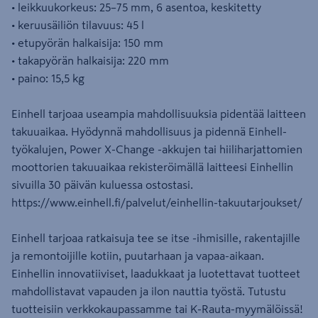
• leikkuukorkeus: 25–75 mm, 6 asentoa, keskitetty
• keruusäiliön tilavuus: 45 l
• etupyörän halkaisija: 150 mm
• takapyörän halkaisija: 220 mm
• paino: 15,5 kg
Einhell tarjoaa useampia mahdollisuuksia pidentää laitteen
takuuaikaa. Hyödynnä mahdollisuus ja pidennä Einhell-
työkalujen, Power X-Change -akkujen tai hiiliharjattomien
moottorien takuuaikaa rekisteröimällä laitteesi Einhellin
sivuilla 30 päivän kuluessa ostostasi.
https://www.einhell.fi/palvelut/einhellin-takuutarjoukset/
Einhell tarjoaa ratkaisuja tee se itse -ihmisille, rakentajille
ja remontoijille kotiin, puutarhaan ja vapaa-aikaan.
Einhellin innovatiiviset, laadukkaat ja luotettavat tuotteet
mahdollistavat vapauden ja ilon nauttia työstä. Tutustu
tuotteisiin verkkokaupassamme tai K-Rauta-myymälöissä!