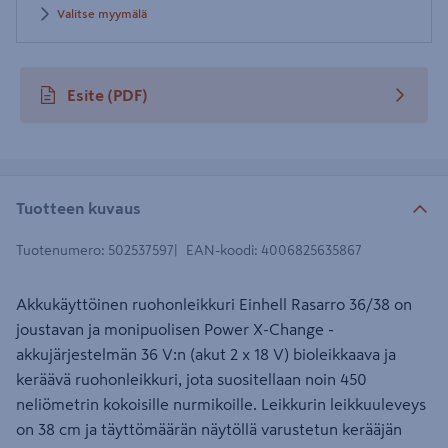
Valitse myymälä
Esite
(PDF)
avautuu uuteen välilehteen
Tuotteen kuvaus
Tuotenumero
:
502537597
EAN-koodi
:
4006825635867
Akkukäyttöinen ruohonleikkuri Einhell Rasarro 36/38 on
joustavan ja monipuolisen Power X-Change -
akkujärjestelmän 36 V:n (akut 2 x 18 V) bioleikkaava ja
keräävä ruohonleikkuri, jota suositellaan noin 450
neliömetrin kokoisille nurmikoille. Leikkurin leikkuuleveys
on 38 cm ja täyttömäärän näytöllä varustetun kerääjän