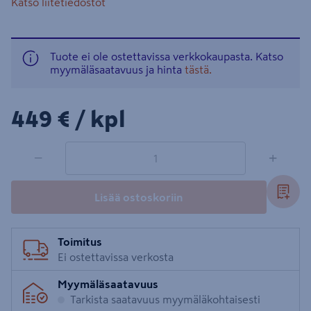
Katso liitetiedostot
Tuote ei ole ostettavissa verkkokaupasta. Katso
myymäläsaatavuus ja hinta
tästä.
449€/kpl
449 €
/ kpl
1 tuotetta
Määrä
−
+
Lisää ostoskoriin
Toimitus
Ei ostettavissa verkosta
Myymäläsaatavuus
Tarkista saatavuus myymäläkohtaisesti