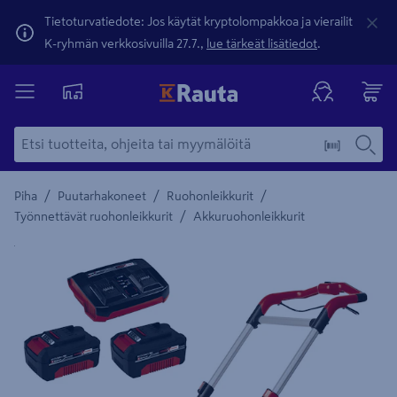
Tietoturvatiedote: Jos käytät kryptolompakkoa ja vierailit
K-ryhmän verkkosivuilla 27.7.,
lue tärkeät lisätiedot
.
/
/
/
Piha
Puutarhakoneet
Ruohonleikkurit
/
Työnnettävät ruohonleikkurit
Akkuruohonleikkurit
Yksityiskohtainen kuvaus löytyy Tuotteen kuvaus -maamerki