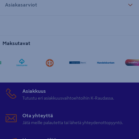
Asiakasarviot
Maksutavat
Asiakkuus
Tutustu eri asiakkuusvaihtoehtoihin K-Raudassa.
Ota yhteyttä
Jätä meille palautetta tai lähetä yhteydenottopyyntö.