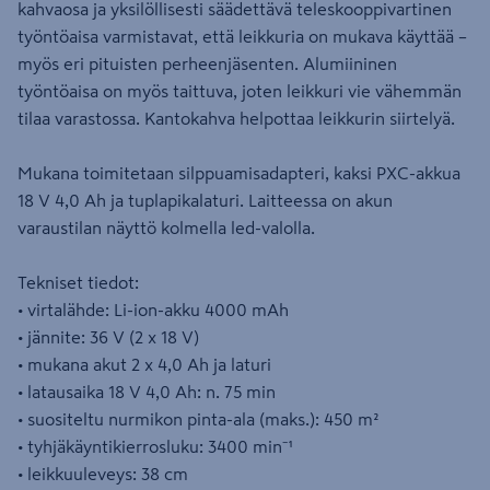
kahvaosa ja yksilöllisesti säädettävä teleskooppivartinen
työntöaisa varmistavat, että leikkuria on mukava käyttää –
myös eri pituisten perheenjäsenten. Alumiininen
työntöaisa on myös taittuva, joten leikkuri vie vähemmän
tilaa varastossa. Kantokahva helpottaa leikkurin siirtelyä.
Mukana toimitetaan silppuamisadapteri, kaksi PXC-akkua
18 V 4,0 Ah ja tuplapikalaturi. Laitteessa on akun
varaustilan näyttö kolmella led-valolla.
Tekniset tiedot:
• virtalähde: Li-ion-akku 4000 mAh
• jännite: 36 V (2 x 18 V)
• mukana akut 2 x 4,0 Ah ja laturi
• latausaika 18 V 4,0 Ah: n. 75 min
• suositeltu nurmikon pinta-ala (maks.): 450 m²
• tyhjäkäyntikierrosluku: 3400 min⁻¹
• leikkuuleveys: 38 cm