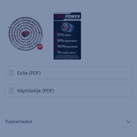
Esite
(PDF)
avautuu uuteen välilehteen
Käyttöohje
(PDF)
avautuu uuteen välilehteen
Tuotetiedot