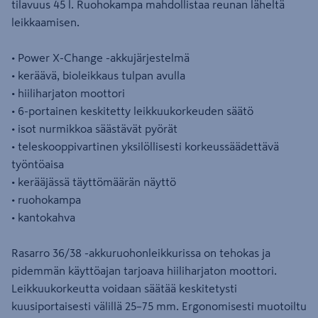
tilavuus 45 l. Ruohokampa mahdollistaa reunan läheltä
leikkaamisen.
• Power X-Change -akkujärjestelmä
• keräävä, bioleikkaus tulpan avulla
• hiiliharjaton moottori
• 6-portainen keskitetty leikkuukorkeuden säätö
• isot nurmikkoa säästävät pyörät
• teleskooppivartinen yksilöllisesti korkeussäädettävä
työntöaisa
• kerääjässä täyttömäärän näyttö
• ruohokampa
• kantokahva
Rasarro 36/38 -akkuruohonleikkurissa on tehokas ja
pidemmän käyttöajan tarjoava hiiliharjaton moottori.
Leikkuukorkeutta voidaan säätää keskitetysti
kuusiportaisesti välillä 25–75 mm. Ergonomisesti muotoiltu