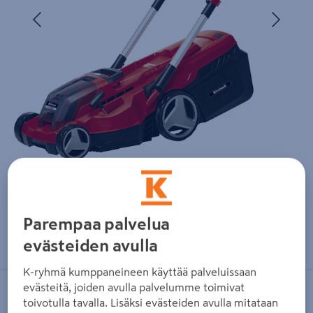
Edellinen
Seura
Parempaa palvelua
Zoomaa kuvaa sormilla kosketusnäytöllä
evästeiden avulla
K-ryhmä kumppaneineen käyttää palveluissaan
evästeitä, joiden avulla palvelumme toimivat
EINHELL
toivotulla tavalla. Lisäksi evästeiden avulla mitataan