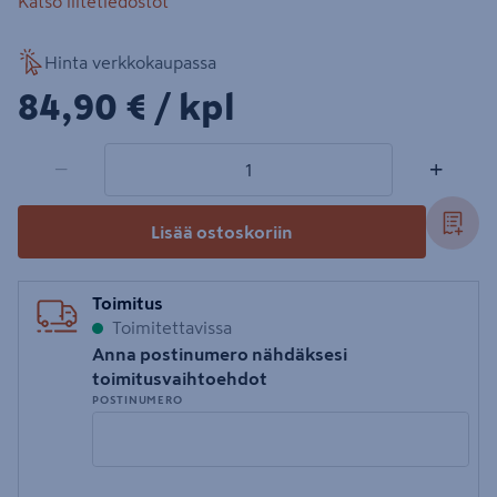
Katso liitetiedostot
Hinta verkkokaupassa
84,90€/kpl
84,90 €
/ kpl
1 tuotetta
Määrä
−
+
Lisää ostoskoriin
Toimitus
Toimitettavissa
Anna postinumero nähdäksesi
toimitusvaihtoehdot
POSTINUMERO