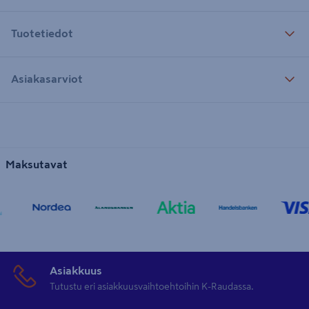
Tuotetiedot
Asiakasarviot
Maksutavat
Asiakkuus
Tutustu eri asiakkuusvaihtoehtoihin K-Raudassa.