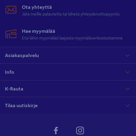
Ota yhteyttä
Jätä meille palautetta tai lähetä yhteydenottopyyntö.
Hae myymälää
Etsi lähin myymäläsi laajasta myymäläverkostostamme
Asiakaspalvelu
Info
K-Rauta
Tilaa uutiskirje