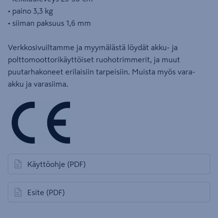
• paino 3,3 kg
• siiman paksuus 1,6 mm
Verkkosivuiltamme ja myymälästä löydät akku- ja
polttomoottorikäyttöiset ruohotrimmerit, ja muut
puutarhakoneet erilaisiin tarpeisiin. Muista myös vara-
akku ja varasiima.
Käyttöohje
(PDF)
avautuu uuteen välilehteen
Esite
(PDF)
avautuu uuteen välilehteen