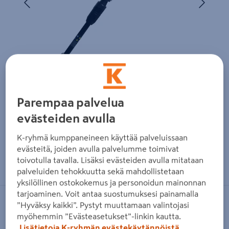
Parempaa palvelua
evästeiden avulla
K-ryhmä kumppaneineen käyttää palveluissaan
evästeitä, joiden avulla palvelumme toimivat
Zoomaa kuvaa sormilla kosketusnäytöllä
toivotulla tavalla. Lisäksi evästeiden avulla mitataan
palveluiden tehokkuutta sekä mahdollistetaan
yksilöllinen ostokokemus ja personoidun mainonnan
tarjoaminen. Voit antaa suostumuksesi painamalla
”Hyväksy kaikki”. Pystyt muuttamaan valintojasi
FXA
myöhemmin ”Evästeasetukset”-linkin kautta.
Akkutrimmeri FXA 18V-L XCLICK
Lisätietoja K-ryhmän evästekäytännöistä