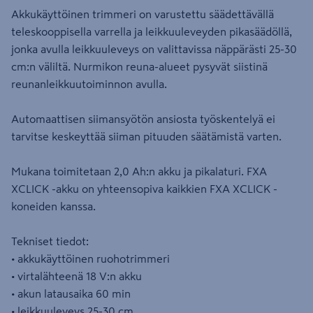
Akkukäyttöinen trimmeri on varustettu säädettävällä
teleskooppisella varrella ja leikkuuleveyden pikasäädöllä,
jonka avulla leikkuuleveys on valittavissa näppärästi 25-30
cm:n väliltä. Nurmikon reuna-alueet pysyvät siistinä
reunanleikkuutoiminnon avulla.
Automaattisen siimansyötön ansiosta työskentelyä ei
tarvitse keskeyttää siiman pituuden säätämistä varten.
Mukana toimitetaan 2,0 Ah:n akku ja pikalaturi. FXA
XCLICK -akku on yhteensopiva kaikkien FXA XCLICK -
koneiden kanssa.
Tekniset tiedot:
• akkukäyttöinen ruohotrimmeri
• virtalähteenä 18 V:n akku
• akun latausaika 60 min
• leikkuuleveys 25-30 cm