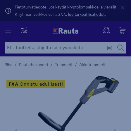
Tietoturvatiedote: Jos käytät kryptolompakkoa ja vierailit
K-ryhmän verkkosivuilla 27.7.,
lue tärkeät lisätiedot
.
/
/
/
Piha
Puutarhakoneet
Trimmerit
Akkutrimmerit
Yksityiskohtainen kuvaus löytyy Tuotteen kuvaus -maamerki
FXA
Onnistu edullisesti
Edellinen
Seura