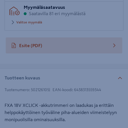
Syötä
Myymäläsaatavuus
postinumero
Saatavilla 81 eri myymälästä
Valitse myymälä
Esite
(PDF)
avautuu uuteen välilehteen
Tuotteen kuvaus
Tuotenumero
:
502126105
EAN-koodi
:
6438313559344
FXA 18V XCLICK -akkutrimmeri on laadukas ja erittäin
helppokäyttöinen työväline piha-alueiden viimeistelyyn
monipuolisilla ominaisuuksilla.