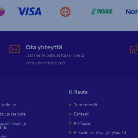
Ota yhteyttä
Jätä meille palautetta tai lähetä
yhteydenottopyyntö.
K-Rauta
jaseloste
Tuotemerkit
tavuusseloste
Esitteet
pan tilaus- ja
K-Plussa
ehdot
K-Business Visa -yrityskortti
hdot