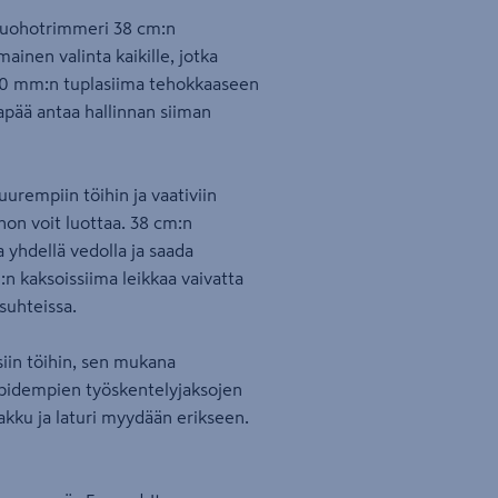
ruohotrimmeri 38 cm:n
ainen valinta kaikille, jotka
2,0 mm:n tuplasiima tehokkaaseen
apää antaa hallinnan siiman
rempiin töihin ja vaativiin
hon voit luottaa. 38 cm:n
a yhdellä vedolla ja saada
 kaksoissiima leikkaa vaivatta
suhteissa.
siin töihin, sen mukana
 pidempien työskentelyjaksojen
akku ja laturi myydään erikseen.