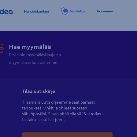
Hae myymälää
Etsi lähin myymäläsi laajasta
myymäläverkostostamme
Tilaa uutiskirje
Tilaamalla uutiskirjeemme saat parhaat
tarjoukset, vinkit ja ohjeet suoraan
sähköpostiisi. Sinun pitää olla yli 18-vuotias
tilataksesi uutiskirjeen.