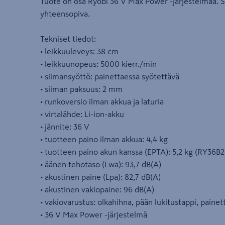
Tuote on osa Ryobi 36 V Max Power -järjestelmää. 
yhteensopiva.
Tekniset tiedot:
• leikkuuleveys: 38 cm
• leikkuunopeus: 5000 kierr./min
• siimansyöttö: painettaessa syötettävä
• siiman paksuus: 2 mm
• runkoversio ilman akkua ja laturia
• virtalähde: Li-ion-akku
• jännite: 36 V
• tuotteen paino ilman akkua: 4,4 kg
• tuotteen paino akun kanssa (EPTA): 5,2 kg (RY36B
• äänen tehotaso (Lwa): 93,7 dB(A)
• akustinen paine (Lpa): 82,7 dB(A)
• akustinen vakiopaine: 96 dB(A)
• vakiovarustus: olkahihna, pään lukitustappi, paine
• 36 V Max Power -järjestelmä