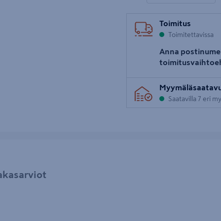
Toimitus
Toimitettavissa
Anna postinume
toimitusvaihtoe
Myymäläsaatav
Saatavilla 7 eri 
akasarviot