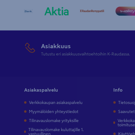
Asiakkuus
Tutustu eri asiakkuusvaihtoehtoihin K-Raudassa.
Asiakaspalvelu
Info
Verkkokaupan asiakaspalvelu
Tietosuo
Myymälöiden yhteystiedot
Saavutet
Tilinavauslomake yrityksille
Verkkokau
toimitus
Tilinavauslomake kuluttajille 1.
vastuullinen
Käyttöe