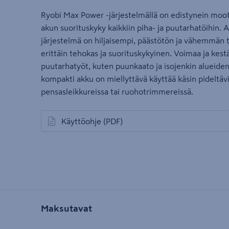
Ryobi Max Power -järjestelmällä on edistynein moott
akun suorituskyky kaikkiin piha- ja puutarhatöihin.
järjestelmä on hiljaisempi, päästötön ja vähemmän t
erittäin tehokas ja suorituskykyinen. Voimaa ja kestä
puutarhatyöt, kuten puunkaato ja isojenkin alueiden
kompakti akku on miellyttävä käyttää käsin pideltävi
pensasleikkureissa tai ruohotrimmereissä.
Käyttöohje
(PDF)
avautuu uuteen välilehteen
Maksutavat