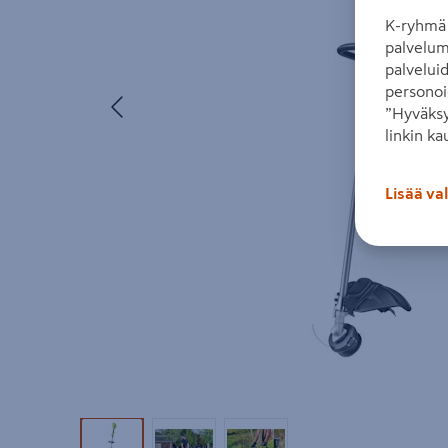
K-ryhmä 
palvelum
palvelui
personoi
Edellinen
”Hyväksy
linkin ka
Lisää va