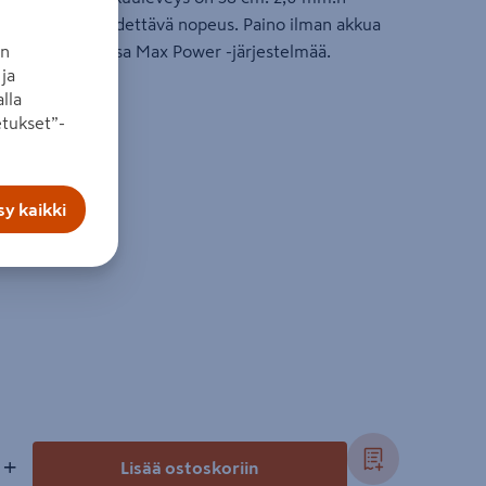
eikkuuseen. Säädettävä nopeus. Paino ilman akkua
dään erikseen. Osa Max Power -järjestelmää.
an
ja
lla
tukset”-
ensopiva
y kaikki
+
Lisää ostoskoriin