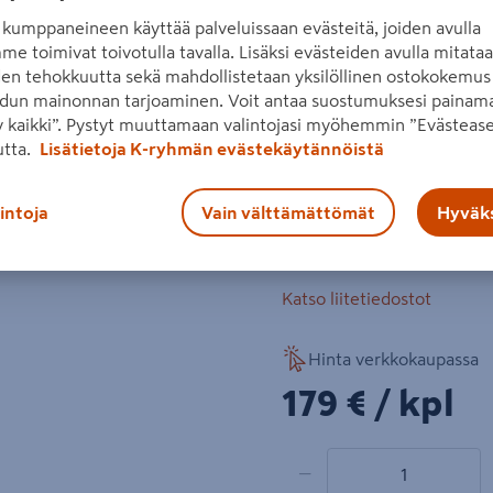
tuplasiima tehokkaaseen l
kumppaneineen käyttää palveluissaan evästeitä, joiden avulla
4,4 kg. Akku ja laturi myy
me toimivat toivotulla tavalla. Lisäksi evästeiden avulla mitata
den tehokkuutta sekä mahdollistetaan yksilöllinen ostokokemus 
dun mainonnan tarjoaminen. Voit antaa suostumuksesi painama
38 cm leikkuuleveys
Seuraava
 kaikki”. Pystyt muuttamaan valintojasi myöhemmin ”Evästease
2,0 mm tuplasiima
utta.
Lisätietoja K-ryhmän evästekäytännöistä
36 V Max Power -yhte
lintoja
Vain välttämättömät
Hyväks
runkoversio
Lue koko tuotekuvaus
Katso liitetiedostot
Hinta verkkokaupassa
179€/kpl
179 €
/ kpl
1 tuotetta
Määrä
−