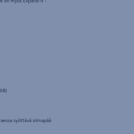
Se on myös Expand-It -
20B)
ttaessa syöttävä siimapää