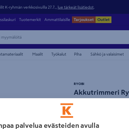
lit K-ryhmän verkkosivuilla 27.7.,
lue tärkeät lisätiedot
.
ssilaskuri
Tuotemerkit
Ammattilaisille
Tarjoukset
Outlet
ntamateriaalit
Maalit
Työkalut
Piha
Sähkö ja valaisimet
maamerkistä
RYOBI
Akkutrimmeri Ry
Power runko
Tuotenumero
:
502714614
EAN
paa palvelua evästeiden avulla
36 V Max Power -akkutrimm