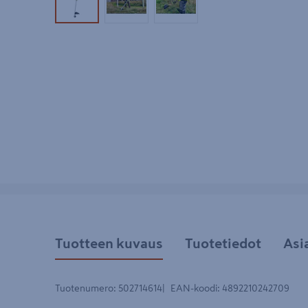
Tuotekuva 1
Tuotekuva 2
Tuotekuva 3
Tuotteen kuvaus
Tuotetiedot
Asi
Tuotenumero
:
502714614
EAN-koodi
:
4892210242709