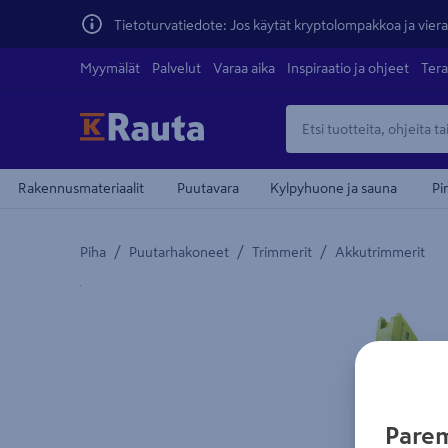
Tietoturvatiedote: Jos käytät kryptolompakkoa ja vierai
Myymälät
Palvelut
Varaa aika
Inspiraatio ja ohjeet
Tera
Rakennusmateriaalit
Puutavara
Kylpyhuone ja sauna
Pi
/
/
/
Piha
Puutarhakoneet
Trimmerit
Akkutrimmerit
Yksityiskohtainen kuvaus löytyy Tuotteen kuvaus -
Parem