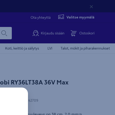
Valitse myymälä
Ota yhteyttä
Kirjaudu sisään
Ostoskori
Koti, keittiö ja säilytys
LVI
Talot, mökit ja piharakennukset
obi RY36LT38A 36V Max
-koodi
:
4892210242709
eri, jonka leikkuuleveys on 38 cm. 2,0 mm:n