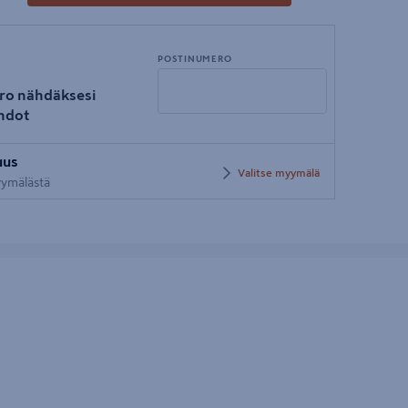
POSTINUMERO
ro nähdäksesi
hdot
Syötä
uus
postinumero
Valitse myymälä
myymälästä