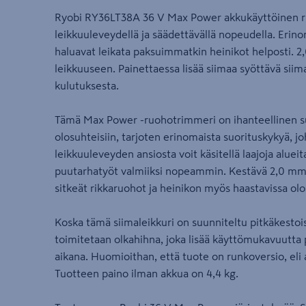
Ryobi RY36LT38A 36 V Max Power akkukäyttöinen 
leikkuuleveydellä ja säädettävällä nopeudella. Erinom
haluavat leikata paksuimmatkin heinikot helposti. 
leikkuuseen. Painettaessa lisää siimaa syöttävä siim
kulutuksesta.
Tämä Max Power -ruohotrimmeri on ihanteellinen suu
olosuhteisiin, tarjoten erinomaista suorituskykyä, jo
leikkuuleveyden ansiosta voit käsitellä laajoja alueit
puutarhatyöt valmiiksi nopeammin. Kestävä 2,0 mm:n
sitkeät rikkaruohot ja heinikon myös haastavissa olo
Koska tämä siimaleikkuri on suunniteltu pitkäkestoi
toimitetaan olkahihna, joka lisää käyttömukavuutta
aikana. Huomioithan, että tuote on runkoversio, eli 
Tuotteen paino ilman akkua on 4,4 kg.