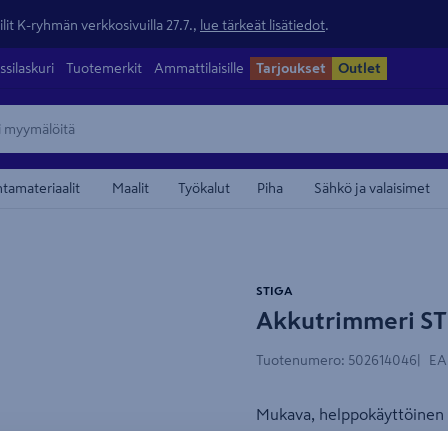
lit K-ryhmän verkkosivuilla 27.7.,
lue tärkeät lisätiedot
.
ssilaskuri
Tuotemerkit
Ammattilaisille
Tarjoukset
Outlet
ntamateriaalit
Maalit
Työkalut
Piha
Sähkö ja valaisimet
maamerkistä
STIGA
Akkutrimmeri ST
Tuotenumero
:
502614046
EA
Mukava, helppokäyttöinen 
helppoa. Leikkuuleveys 30 