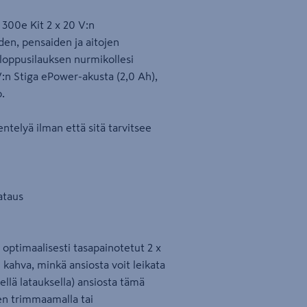
00e Kit 2 x 20 V:n
en, pensaiden ja aitojen
n loppusilauksen nurmikollesi
V:n Stiga ePower-akusta (2,0 Ah),
.
ntelyä ilman että sitä tarvitsee
ataus
optimaalisesti tasapainotetut 2 x
ahva, minkä ansiosta voit leikata
ellä latauksella) ansiosta tämä
en trimmaamalla tai