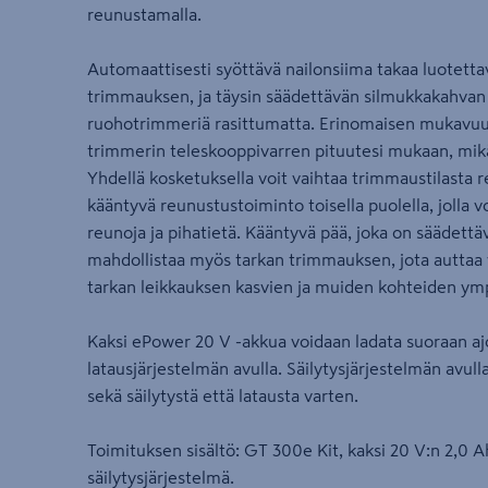
reunustamalla.
Automaattisesti syöttävä nailonsiima takaa luotet
trimmauksen, ja täysin säädettävän silmukkakahvan 
ruohotrimmeriä rasittumatta. Erinomaisen mukavuu
trimmerin teleskooppivarren pituutesi mukaan, mik
Yhdellä kosketuksella voit vaihtaa trimmaustilasta r
kääntyvä reunustustoiminto toisella puolella, jolla 
reunoja ja pihatietä. Kääntyvä pää, joka on säädettä
mahdollistaa myös tarkan trimmauksen, jota auttaa v
tarkan leikkauksen kasvien ja muiden kohteiden ymp
Kaksi ePower 20 V -akkua voidaan ladata suoraan a
latausjärjestelmän avulla. Säilytysjärjestelmän avulla
sekä säilytystä että latausta varten.
Toimituksen sisältö: GT 300e Kit, kaksi 20 V:n 2,0 A
säilytysjärjestelmä.