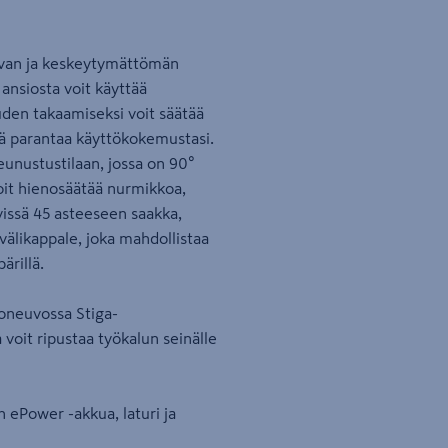
tavan ja keskeytymättömän
ansiosta voit käyttää
den takaamiseksi voit säätää
ä parantaa käyttökokemustasi.
eunustustilaan, jossa on 90°
voit hienosäätää nurmikkoa,
vissä 45 asteeseen saakka,
älikappale, joka mahdollistaa
ärillä.
joneuvossa Stiga-
 voit ripustaa työkalun seinälle
h ePower -akkua, laturi ja