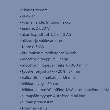
Tekniset tiedot:
• ePower
• voimanlähde: litiumioniakku
• jännite: 2 x 20 V
• akun kapasiteetti: 2 x 2,0 Ah
• akkusarja vakiovarusteena
• teho: 0,5 kW
• litiumakun nimellisteho: 36 Wh
• moottorin tyyppi: hiiliharja
• moottorin nopeus (maks.): 7000 min⁻¹
• työskentelyaika (+/- 20%): 37 min
• nailonsiiman halkaisija: 1,6 mm
• leikkuuleveys: 30 cm
• leikkuukulma: 90° säädettävä + reunanviimeistely
• siimapään tyyppi: Autofeed dual line
• siiman pituus: 4 m
• trimmerikahva