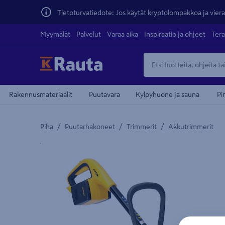
Tietoturvatiedote: Jos käytät kryptolompakkoa ja vierai
Myymälät
Palvelut
Varaa aika
Inspiraatio ja ohjeet
Tera
Rakennusmateriaalit
Puutavara
Kylpyhuone ja sauna
Pi
/
/
/
Piha
Puutarhakoneet
Trimmerit
Akkutrimmerit
Yksityiskohtainen kuvaus löytyy Tuotteen kuvaus -