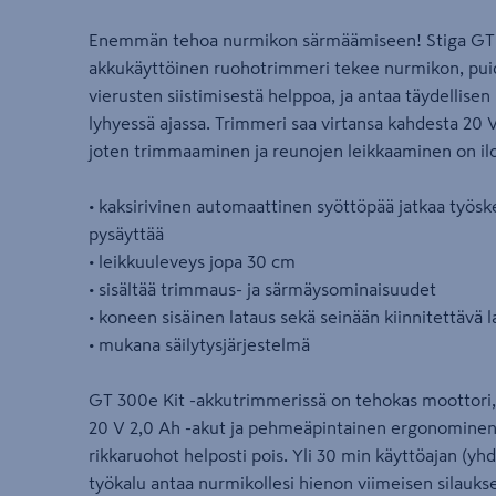
Enemmän tehoa nurmikon särmäämiseen! Stiga GT 3
akkukäyttöinen ruohotrimmeri tekee nurmikon, puid
vierusten siistimisestä helppoa, ja antaa täydellise
lyhyessä ajassa. Trimmeri saa virtansa kahdesta 20 
joten trimmaaminen ja reunojen leikkaaminen on ilo
• kaksirivinen automaattinen syöttöpää jatkaa työske
pysäyttää
• leikkuuleveys jopa 30 cm
• sisältää trimmaus- ja särmäysominaisuudet
• koneen sisäinen lataus sekä seinään kiinnitettävä l
• mukana säilytysjärjestelmä
GT 300e Kit -akkutrimmerissä on tehokas moottori, 
20 V 2,0 Ah -akut ja pehmeäpintainen ergonominen k
rikkaruohot helposti pois. Yli 30 min käyttöajan (yhd
työkalu antaa nurmikollesi hienon viimeisen silauks