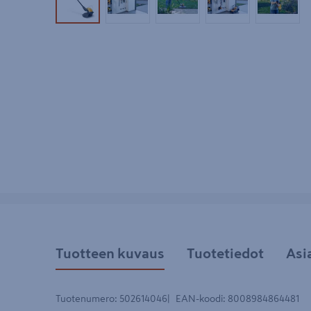
Tuotekuva 1
Tuotekuva 2
Tuotekuva 3
Tuotekuva 4
Tuotek
Tuotteen kuvaus
Tuotetiedot
Asi
Tuotenumero
:
502614046
EAN-koodi
:
8008984864481