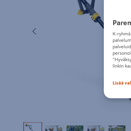
Parem
Edellinen
K-ryhmä 
palvelum
palvelui
personoi
”Hyväksy
linkin ka
Lisää va