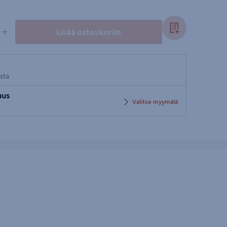
+
Lisää ostoskoriin
osta
uus
Valitse myymälä