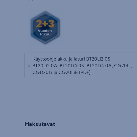
Käyttöohje akku ja laturi BT20Li2.0S,
BT20Li2.0A, BT20Li4.0S, BT20Li4.0A, CG20Li,
avautuu uuteen välilehteen
CGD20Li ja CG20LiB
(PDF)
Maksutavat