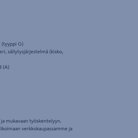
 (tyyppi G)
ri, säilytysjärjestelmä (kisko,
B (A)
n ja mukavaan työskentelyyn.
valikoimaan verkkokaupassamme ja