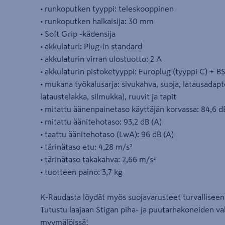
• runkoputken tyyppi: teleskooppinen
• runkoputken halkaisija: 30 mm
• Soft Grip -kädensija
• akkulaturi: Plug-in standard
• akkulaturin virran ulostuotto: 2 A
• akkulaturin pistoketyyppi: Europlug (tyyppi C) + BS
• mukana työkalusarja: sivukahva, suoja, latausadapte
lataustelakka, silmukka), ruuvit ja tapit
• mitattu äänenpainetaso käyttäjän korvassa: 84,6 d
• mitattu äänitehotaso: 93,2 dB (A)
• taattu äänitehotaso (LwA): 96 dB (A)
• tärinätaso etu: 4,28 m/s²
• tärinätaso takakahva: 2,66 m/s²
• tuotteen paino: 3,7 kg
K-Raudasta löydät myös suojavarusteet turvallisee
Tutustu laajaan Stigan piha- ja puutarhakoneiden 
myymälöissä!