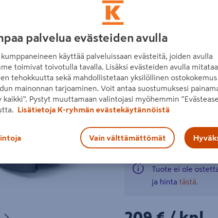
teleskooppivarsi. Käyttöaik
Ah -akut ja laturi.
paa palvelua evästeiden avulla
leikkuuleveys: 30 cm
Seuraava
kumppaneineen käyttää palveluissaan evästeitä, joiden avulla
kääntyvä, säädettävä 
me toimivat toivotulla tavalla. Lisäksi evästeiden avulla mitata
säädettävä teleskoopp
den tehokkuutta sekä mahdollistetaan yksilöllinen ostokokemus 
dun mainonnan tarjoaminen. Voit antaa suostumuksesi painama
2 x 20 V 2 Ah ePower -
 kaikki”. Pystyt muuttamaan valintojasi myöhemmin ”Evästease
utta.
Lisätietoja K-ryhmän evästekäytännöistä
Lue koko tuotekuvaus
Katso liitetiedostot
lintoja
Vain välttämättömät
Hyväks
Tuote ei ole ostet
ja hinta
tästä.
Seuraava
209€/kpl
209 €
/ kpl