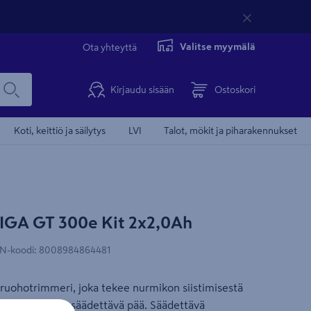
Valitse myymälä
Ota yhteyttä
Kirjaudu sisään
Ostoskori
Koti, keittiö ja säilytys
LVI
Talot, mökit ja piharakennukset
IGA GT 300e Kit 2x2,0Ah
N-koodi
:
8008984864481
ruohotrimmeri, joka tekee nurmikon siistimisestä
cm. Kääntyvä, säädettävä pää. Säädettävä