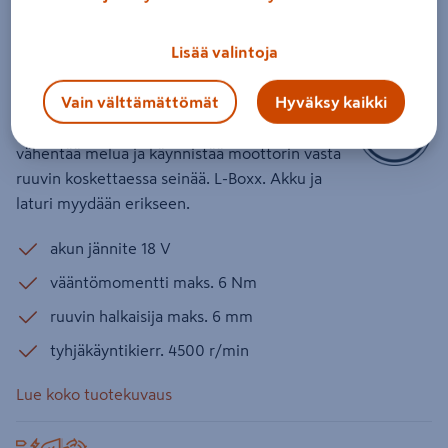
GTB 18V-45 Solo L-Boxx
Tuotenumero
:
502423985
EAN-koodi
:
4059952581156
Lisää valintoja
Vain välttämättömät
Hyväksy kaikki
Akkuväliseinäruuvinväännin sopii jopa 6 mm:n
kipsilevyruuvien kiinnittämiseen. PowerSafe-tila
vähentää melua ja käynnistää moottorin vasta
ruuvin koskettaessa seinää. L-Boxx. Akku ja
laturi myydään erikseen.
akun jännite 18 V
vääntömomentti maks. 6 Nm
ruuvin halkaisija maks. 6 mm
tyhjäkäyntikierr. 4500 r/min
Lue koko tuotekuvaus