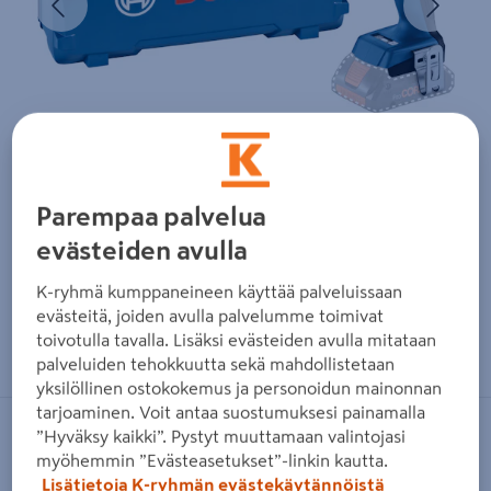
Parempaa palvelua
evästeiden avulla
K-ryhmä kumppaneineen käyttää palveluissaan
evästeitä, joiden avulla palvelumme toimivat
Zoomaa kuvaa sormilla kosketusnäytöllä
toivotulla tavalla. Lisäksi evästeiden avulla mitataan
palveluiden tehokkuutta sekä mahdollistetaan
yksilöllinen ostokokemus ja personoidun mainonnan
tarjoaminen. Voit antaa suostumuksesi painamalla
”Hyväksy kaikki”. Pystyt muuttamaan valintojasi
BOSCH BLUE
myöhemmin ”Evästeasetukset”-linkin kautta.
Akkuväliseinäruuvinväännin Bosch
Lisätietoja K-ryhmän evästekäytännöistä