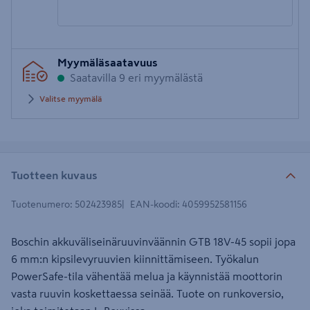
Syötä
Myymäläsaatavuus
postinumero
Saatavilla 9 eri myymälästä
Valitse myymälä
Tuotteen kuvaus
Tuotenumero
:
502423985
EAN-koodi
:
4059952581156
Boschin akkuväliseinäruuvinväännin GTB 18V-45 sopii jopa
6 mm:n kipsilevyruuvien kiinnittämiseen. Työkalun
PowerSafe-tila vähentää melua ja käynnistää moottorin
vasta ruuvin koskettaessa seinää. Tuote on runkoversio,