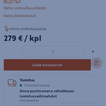
Katso vastuullisuustiedot
Katso liitetiedostot
Hinta verkkokaupassa
279€/kpl
279 €
/ kpl
1 tuotetta
Määrä
−
+
Lisää ostoskoriin
Toimitus
Toimitettavissa
Anna postinumero nähdäksesi
toimitusvaihtoehdot
POSTINUMERO