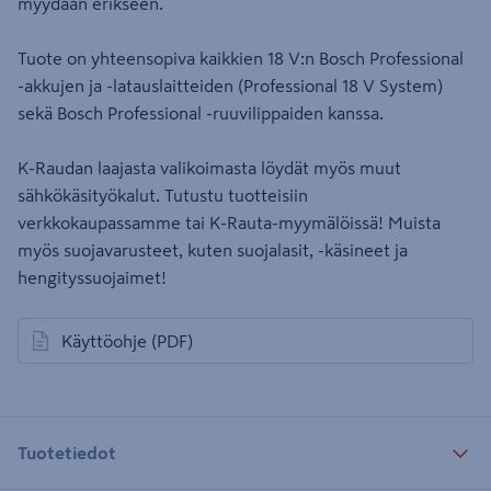
myydään erikseen.
Tuote on yhteensopiva kaikkien 18 V:n Bosch Professional
-akkujen ja -latauslaitteiden (Professional 18 V System)
sekä Bosch Professional -ruuvilippaiden kanssa.
K-Raudan laajasta valikoimasta löydät myös muut
sähkökäsityökalut. Tutustu tuotteisiin
verkkokaupassamme tai K-Rauta-myymälöissä! Muista
myös suojavarusteet, kuten suojalasit, -käsineet ja
hengityssuojaimet!
Käyttöohje
(PDF)
avautuu uuteen välilehteen
Tuotetiedot