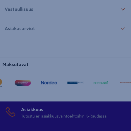
Vastuullisuus
Asiakasarviot
Maksutavat
Asiakkuus
Tutustu eri asiakkuusvaihtoehtoihin K-Raudassa.