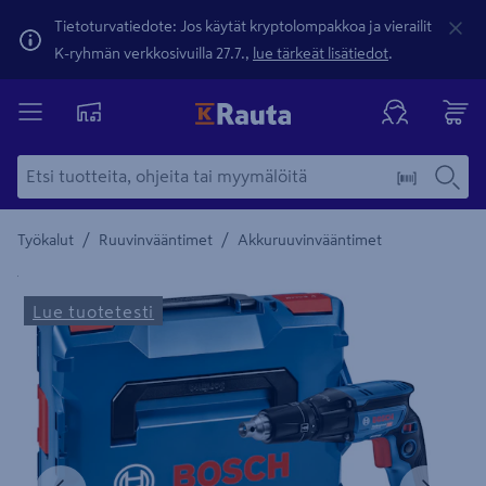
Tietoturvatiedote: Jos käytät kryptolompakkoa ja vierailit
K-ryhmän verkkosivuilla 27.7.,
lue tärkeät lisätiedot
.
/
/
Työkalut
Ruuvinvääntimet
Akkuruuvinvääntimet
Yksityiskohtainen kuvaus löytyy Tuotteen kuvaus -maamerki
Lue tuotetesti
Edellinen
Seura