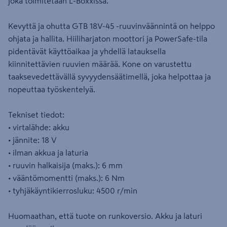
joka toimitetaan L-Boxxissa.
Kevyttä ja ohutta GTB 18V-45 -ruuvinväännintä on helppo
ohjata ja hallita. Hiiliharjaton moottori ja PowerSafe-tila
pidentävät käyttöaikaa ja yhdellä latauksella
kiinnitettävien ruuvien määrää. Kone on varustettu
taaksevedettävällä syvyydensäätimellä, joka helpottaa ja
nopeuttaa työskentelyä.
Tekniset tiedot:
• virtalähde: akku
• jännite: 18 V
• ilman akkua ja laturia
• ruuvin halkaisija (maks.): 6 mm
• vääntömomentti (maks.): 6 Nm
• tyhjäkäyntikierrosluku: 4500 r/min
Huomaathan, että tuote on runkoversio. Akku ja laturi