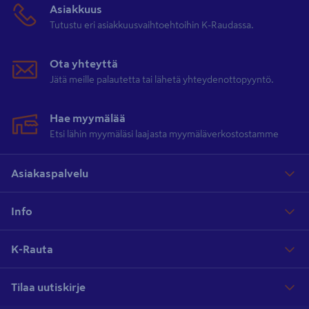
Asiakkuus
Tutustu eri asiakkuusvaihtoehtoihin K-Raudassa.
Ota yhteyttä
Jätä meille palautetta tai lähetä yhteydenottopyyntö.
Hae myymälää
Etsi lähin myymäläsi laajasta myymäläverkostostamme
Asiakaspalvelu
Info
K-Rauta
Tilaa uutiskirje