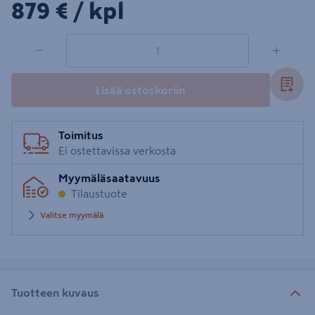
879€/kpl
879 €
/ kpl
1 tuotetta
Määrä
−
+
Lisää ostoskoriin
Toimitus
Ei ostettavissa verkosta
Myymäläsaatavuus
Tilaustuote
Valitse myymälä
Tuotteen kuvaus