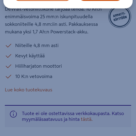
DeWalt-vetoniittikone tarjoaa tehoa. 10 Kn:n
enimmäisvoima 25 mm:n iskunpituudella
sokkoniiteille 4,8 mm:iin asti. Pakkauksessa
mukana yksi 1,7 Ah:n Powerstack-akku.
Niiteille 4,8 mm asti
Kevyt käyttää
Hiiliharjaton moottori
10 K:n vetovoima
Lue koko tuotekuvaus
Tuote ei ole ostettavissa verkkokaupasta. Katso
myymäläsaatavuus ja hinta
tästä.