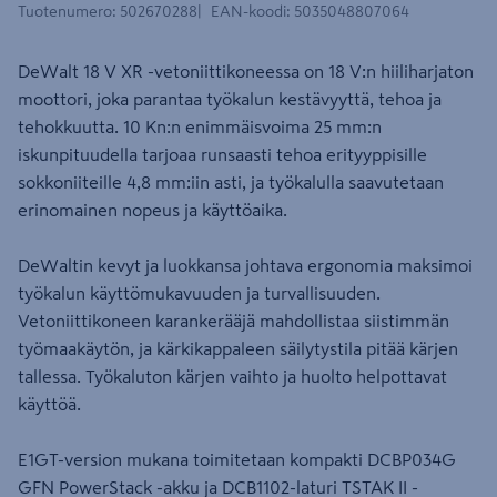
Tuotenumero
:
502670288
EAN-koodi
:
5035048807064
DeWalt 18 V XR -vetoniittikoneessa on 18 V:n hiiliharjaton
moottori, joka parantaa työkalun kestävyyttä, tehoa ja
tehokkuutta. 10 Kn:n enimmäisvoima 25 mm:n
iskunpituudella tarjoaa runsaasti tehoa erityyppisille
sokkoniiteille 4,8 mm:iin asti, ja työkalulla saavutetaan
erinomainen nopeus ja käyttöaika.
DeWaltin kevyt ja luokkansa johtava ergonomia maksimoi
työkalun käyttömukavuuden ja turvallisuuden.
Vetoniittikoneen karankerääjä mahdollistaa siistimmän
työmaakäytön, ja kärkikappaleen säilytystila pitää kärjen
tallessa. Työkaluton kärjen vaihto ja huolto helpottavat
käyttöä.
E1GT-version mukana toimitetaan kompakti DCBP034G
GFN PowerStack -akku ja DCB1102-laturi TSTAK II -