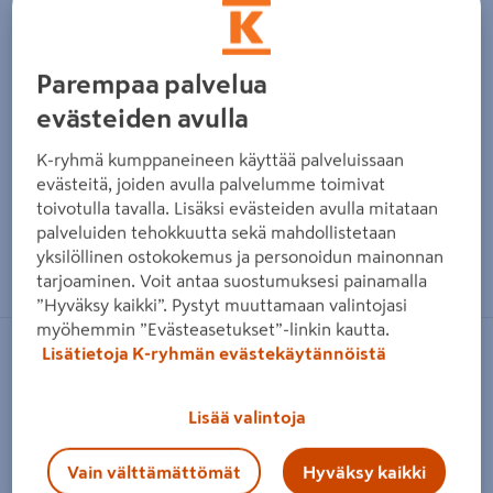
Parempaa palvelua
evästeiden avulla
K-ryhmä kumppaneineen käyttää palveluissaan
evästeitä, joiden avulla palvelumme toimivat
toivotulla tavalla. Lisäksi evästeiden avulla mitataan
palveluiden tehokkuutta sekä mahdollistetaan
Zoomaa kuvaa sormilla kosketusnäytöllä
yksilöllinen ostokokemus ja personoidun mainonnan
tarjoaminen. Voit antaa suostumuksesi painamalla
”Hyväksy kaikki”. Pystyt muuttamaan valintojasi
myöhemmin ”Evästeasetukset”-linkin kautta.
Lisätietoja K-ryhmän evästekäytännöistä
DEWALT
Akkuvetoniittikone DeWalt
Lisää valintoja
DCF403E1GT 18V 4,8mm 1X1,7Ah
Tuotenumero
:
502670288
EAN-koodi
:
5035048807064
Vain välttämättömät
Hyväksy kaikki