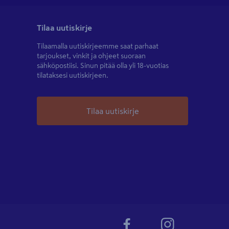
Tilaa uutiskirje
Tilaamalla uutiskirjeemme saat parhaat
tarjoukset, vinkit ja ohjeet suoraan
sähköpostiisi. Sinun pitää olla yli 18-vuotias
tilataksesi uutiskirjeen.
Tilaa uutiskirje