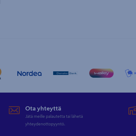
Ota yhteyttä
Jätä meille palautetta tai lähetä
yhteydenottopyyntö.