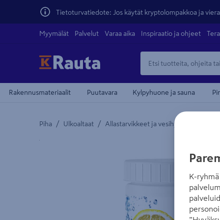
Tietoturvatiedote: Jos käytät kryptolompakkoa ja vierai
Myymälät
Palvelut
Varaa aika
Inspiraatio ja ohjeet
Tera
Rakennusmateriaalit
Puutavara
Kylpyhuone ja sauna
Pi
/
/
/
Piha
Ulkoaltaat
Allastarvikkeet ja vesihygienia
Alla
Yksityiskohtainen kuvaus löytyy Tuotteen kuvaus -
Parem
K-ryhmä 
palvelum
palvelui
personoi
”Hyväksy