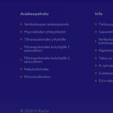
Asiakaspalvelu
Info
Verkkokaupan asiakaspalvelu
Tietosuo
Myymälöiden yhteystiedot
Saavutet
Tilinavauslomake yrityksille
Verkkokau
toimitus
Tilinavauslomake kuluttajille 1.
vastuullinen
Käyttöe
Tilinavauslomake kuluttajille 2.
Takuu ja
vastuullinen
K-ryhmän
Palautuslomake
Evästeas
Peruutusilmoitus
EU:n dat
© 2026 K-Rauta