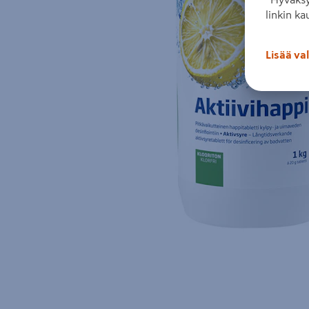
linkin ka
Lisää va