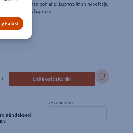
a. Ei koskaan altaan pohjalle! Luonnollinen hapettaja,
 vaikutus. Lähes hajuton.
y kaikki
+
Lisää ostoskoriin
POSTINUMERO
ro nähdäksesi
lät
Syötä