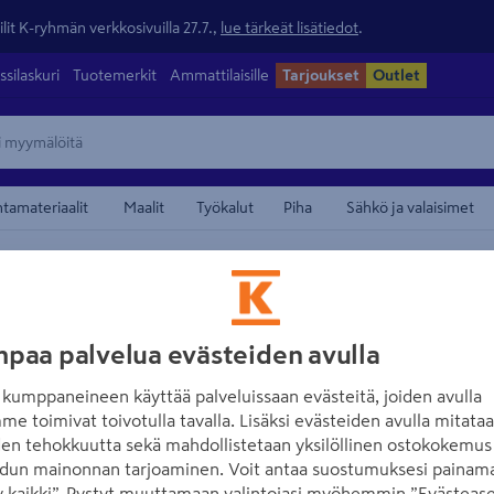
lit K-ryhmän verkkosivuilla 27.7.,
lue tärkeät lisätiedot
.
ssilaskuri
Tuotemerkit
Ammattilaisille
Tarjoukset
Outlet
ntamateriaalit
Maalit
Työkalut
Piha
Sähkö ja valaisimet
skemikaalit
maamerkistä
KIRAMI
Aktiivihappi Kira
paa palvelua evästeiden avulla
kumppaneineen käyttää palveluissaan evästeitä, joiden avulla
Tuotenumero
:
500857219
EA
me toimivat toivotulla tavalla. Lisäksi evästeiden avulla mitata
den tehokkuutta sekä mahdollistetaan yksilöllinen ostokokemus 
5.0
1 arvostel
dun mainonnan tarjoaminen. Voit antaa suostumuksesi painama
Ylläpidä altaan happitaso s
 kaikki”. Pystyt muuttamaan valintojasi myöhemmin ”Evästease