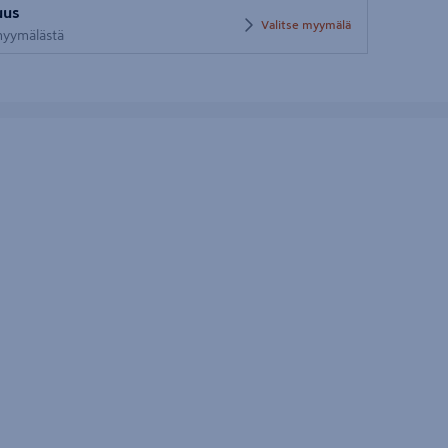
uus
postinumero
Valitse myymälä
 myymälästä