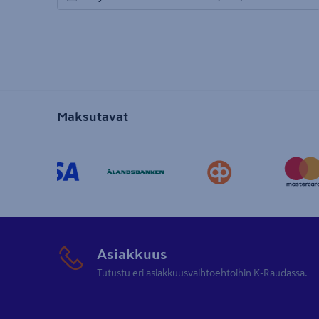
avautuu uuteen välilehteen
Maksutavat
Asiakkuus
Tutustu eri asiakkuusvaihtoehtoihin K-Raudassa.