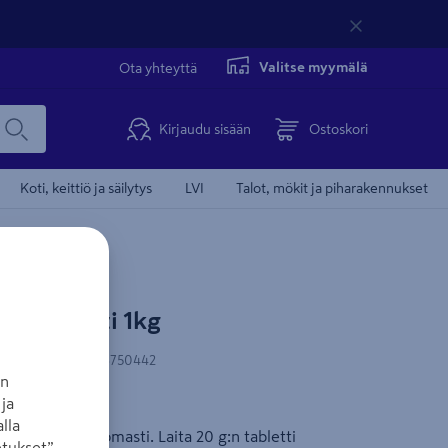
Valitse myymälä
Ota yhteyttä
Kirjaudu sisään
Ostoskori
Koti, keittiö ja säilytys
LVI
Talot, mökit ja piharakennukset
mi tabletti 1kg
N-koodi
:
6430036750442
an
ja
u
lla
opivana vaivattomasti. Laita 20 g:n tabletti
tukset”-