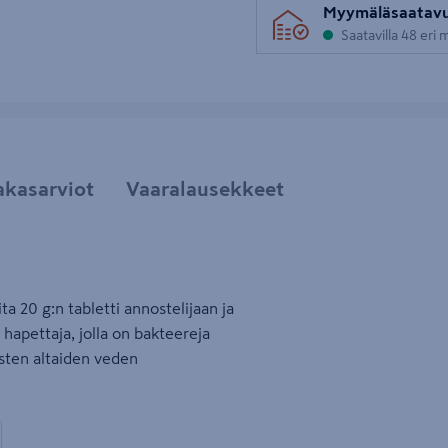
Myymäläsaatav
Saatavilla 48 eri
akasarviot
Vaaralausekkeet
ta 20 g:n tabletti annostelijaan ja
 hapettaja, jolla on bakteereja
isten altaiden veden