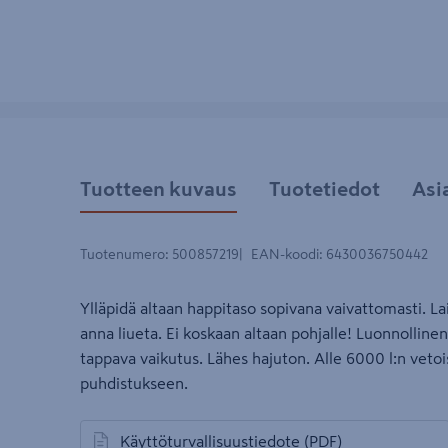
Tuotteen kuvaus
Tuotetiedot
Asi
Tuotenumero
:
500857219
EAN-koodi
:
6430036750442
Ylläpidä altaan happitaso sopivana vaivattomasti. Lai
anna liueta. Ei koskaan altaan pohjalle! Luonnollinen
tappava vaikutus. Lähes hajuton. Alle 6000 l:n veto
puhdistukseen.
Käyttöturvallisuustiedote
(PDF)