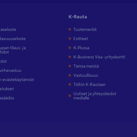
K-Rauta
jaseloste
Tuotemerkit
tavuusseloste
Esitteet
pan tilaus- ja
K-Plussa
ehdot
K-Business Visa -yrityskortti
hdot
Tietoa meistä
 virhevastuu
Vastuullisuus
 evästekäytännöt
Töihin K-Rautaan
etukset
Uutiset ja yhteystiedot
asäädös
medialle