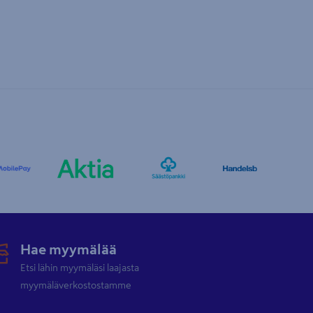
Hae myymälää
Etsi lähin myymäläsi laajasta
myymäläverkostostamme