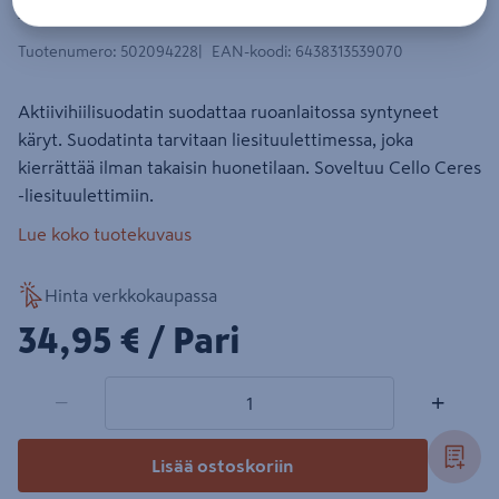
Aktiivihiilisuodatin Cello 2007ACF
Tuotenumero
:
502094228
EAN-koodi
:
6438313539070
Aktiivihiilisuodatin suodattaa ruoanlaitossa syntyneet
käryt. Suodatinta tarvitaan liesituulettimessa, joka
kierrättää ilman takaisin huonetilaan. Soveltuu Cello Ceres
-liesituulettimiin.
Lue koko tuotekuvaus
Hinta verkkokaupassa
34,95€/Pari
34,95 €
/ Pari
1 tuotetta
Määrä
−
+
Lisää ostoskoriin