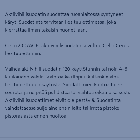
Aktiivihiilisuodatin suodattaa ruoanlaitossa syntyneet
käryt. Suodatinta tarvitaan liesituulettimessa, joka
kierrättää ilman takaisin huonetilaan.
Cello 2007ACF -aktiivihiilisuodatin soveltuu Cello Ceres -
liesituulettimiin.
Vaihda aktiivihiilisuodatin 120 käyttötunnin tai noin 4–6
kuukauden välein. Vaihtoaika riippuu kuitenkin aina
liesituulettimen käytöstä. Suodattimien kuntoa tulee
seurata, ja ne pitää puhdistaa tai vaihtaa oikea-aikaisesti.
Aktiivihiilisuodattimet eivät ole pestäviä. Suodatinta
vaihdettaessa sulje aina ensin laite tai irrota pistoke
pistorasiasta ennen huoltoa.