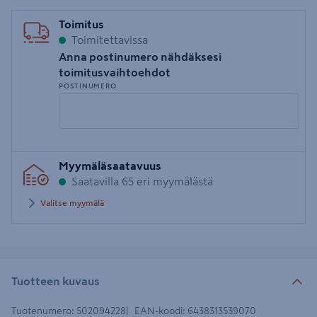
Toimitus
Toimitettavissa
Anna postinumero nähdäksesi
toimitusvaihtoehdot
POSTINUMERO
Syötä
Myymäläsaatavuus
postinumero
Saatavilla 65 eri myymälästä
Valitse myymälä
Tuotteen kuvaus
Tuotenumero
:
502094228
EAN-koodi
:
6438313539070