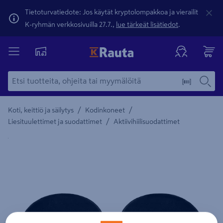
Tietoturvatiedote: Jos käytät kryptolompakkoa ja vierailit
K-ryhmän verkkosivuilla 27.7.,
lue tärkeät lisätiedot
.
/
/
Koti, keittiö ja säilytys
Kodinkoneet
/
Liesituulettimet ja suodattimet
Aktiivihiilisuodattimet
Yksityiskohtainen kuvaus löytyy Tuotteen kuvaus -maamerki