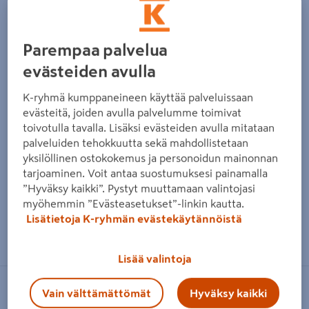
Edellinen
Seura
Parempaa palvelua
evästeiden avulla
K-ryhmä kumppaneineen käyttää palveluissaan
evästeitä, joiden avulla palvelumme toimivat
toivotulla tavalla. Lisäksi evästeiden avulla mitataan
palveluiden tehokkuutta sekä mahdollistetaan
yksilöllinen ostokokemus ja personoidun mainonnan
tarjoaminen. Voit antaa suostumuksesi painamalla
”Hyväksy kaikki”. Pystyt muuttamaan valintojasi
myöhemmin ”Evästeasetukset”-linkin kautta.
Lisätietoja K-ryhmän evästekäytännöistä
Zoomaa kuvaa sormilla kosketusnäytöllä
Lisää valintoja
CELLO
Vain välttämättömät
Hyväksy kaikki