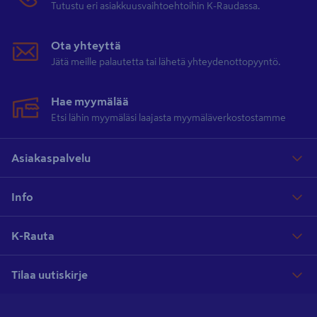
Tutustu eri asiakkuusvaihtoehtoihin K-Raudassa.
Ota yhteyttä
Jätä meille palautetta tai lähetä yhteydenottopyyntö.
Hae myymälää
Etsi lähin myymäläsi laajasta myymäläverkostostamme
Asiakaspalvelu
Info
K-Rauta
Tilaa uutiskirje