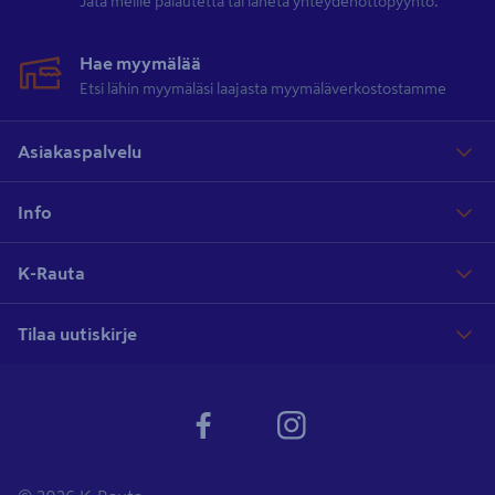
Jätä meille palautetta tai lähetä yhteydenottopyyntö.
Hae myymälää
Etsi lähin myymäläsi laajasta myymäläverkostostamme
Asiakaspalvelu
Info
K-Rauta
Tilaa uutiskirje