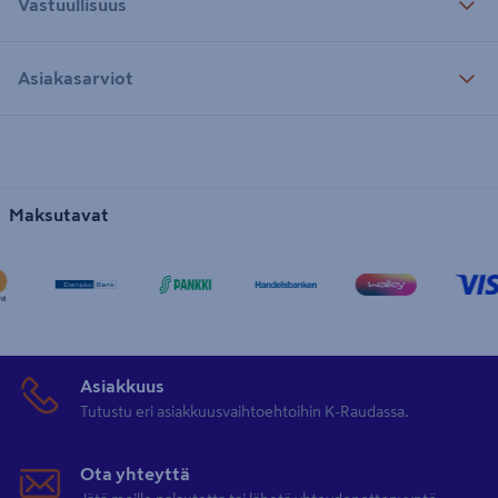
Vastuullisuus
Asiakasarviot
Maksutavat
Asiakkuus
Tutustu eri asiakkuusvaihtoehtoihin K-Raudassa.
Ota yhteyttä