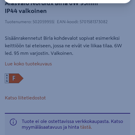
Alasvalo Nordlux Birla 6W 95mm
IP44 valkoinen
Tuotenumero
:
502059955
EAN-koodi
:
5701581373082
Sisäänrakennetut Birla kohdevalot sopivat esimerkiksi
keittiöön tai eteiseen, jossa ne eivät vie liikaa tilaa. 6W
led. 95 mm varjostin. Valkoinen.
Lue koko tuotekuvaus
Katso liitetiedostot
Tuote ei ole ostettavissa verkkokaupasta. Katso
myymäläsaatavuus ja hinta
tästä.