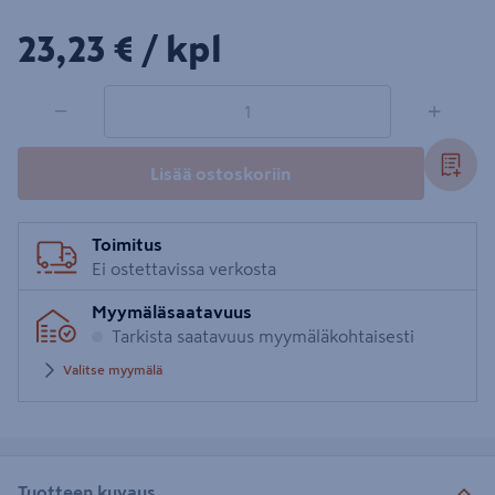
23,23€/kpl
23,23 €
/ kpl
1 tuotetta
Määrä
−
+
Lisää ostoskoriin
Toimitus
Ei ostettavissa verkosta
Myymäläsaatavuus
Tarkista saatavuus myymäläkohtaisesti
Valitse myymälä
Tuotteen kuvaus