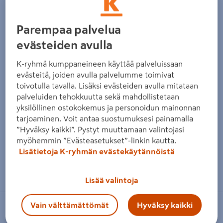
Parempaa palvelua
evästeiden avulla
K-ryhmä kumppaneineen käyttää palveluissaan
evästeitä, joiden avulla palvelumme toimivat
toivotulla tavalla. Lisäksi evästeiden avulla mitataan
palveluiden tehokkuutta sekä mahdollistetaan
yksilöllinen ostokokemus ja personoidun mainonnan
tarjoaminen. Voit antaa suostumuksesi painamalla
”Hyväksy kaikki”. Pystyt muuttamaan valintojasi
myöhemmin ”Evästeasetukset”-linkin kautta.
Lisätietoja K-ryhmän evästekäytännöistä
Zoomaa kuvaa sormilla kosketusnäytöllä
Lisää valintoja
Vain välttämättömät
Hyväksy kaikki
NORDLUX