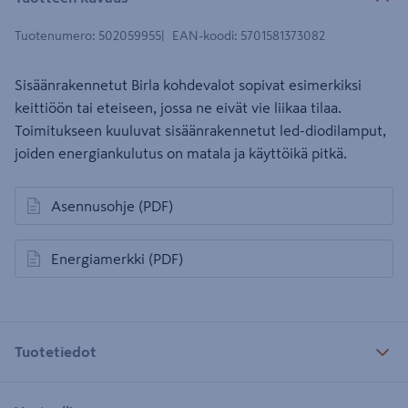
Tuotenumero
:
502059955
EAN-koodi
:
5701581373082
Sisäänrakennetut Birla kohdevalot sopivat esimerkiksi
keittiöön tai eteiseen, jossa ne eivät vie liikaa tilaa.
Toimitukseen kuuluvat sisäänrakennetut led-diodilamput,
joiden energiankulutus on matala ja käyttöikä pitkä.
Asennusohje
(PDF)
avautuu uuteen välilehteen
Energiamerkki
(PDF)
avautuu uuteen välilehteen
Tuotetiedot