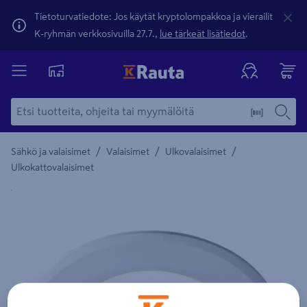
Tietoturvatiedote: Jos käytät kryptolompakkoa ja vierailit
K-ryhmän verkkosivuilla 27.7.,
lue tärkeät lisätiedot
.
/
/
/
Sähkö ja valaisimet
Valaisimet
Ulkovalaisimet
Ulkokattovalaisimet
Yksityiskohtainen kuvaus löytyy Tuotteen kuvaus -maamerki