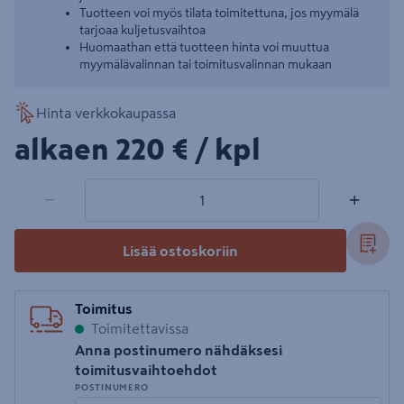
Tuotteen voi myös tilata toimitettuna, jos myymälä
tarjoaa kuljetusvaihtoa
Huomaathan että tuotteen hinta voi muuttua
myymälävalinnan tai toimitusvalinnan mukaan
Hinta verkkokaupassa
220€/kpl
alkaen
220 €
/ kpl
1 tuotetta
Määrä
−
+
Lisää ostoskoriin
Toimitus
Toimitettavissa
Anna postinumero nähdäksesi
toimitusvaihtoehdot
POSTINUMERO