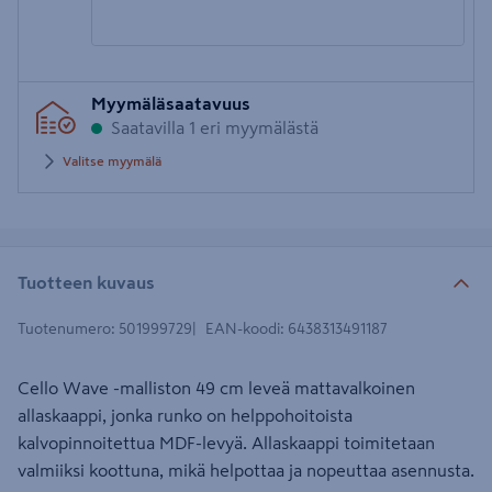
Syötä
Myymäläsaatavuus
postinumero
Saatavilla 1 eri myymälästä
Valitse myymälä
Tuotteen kuvaus
Tuotenumero
:
501999729
EAN-koodi
:
6438313491187
Cello Wave -malliston 49 cm leveä mattavalkoinen
allaskaappi, jonka runko on helppohoitoista
kalvopinnoitettua MDF-levyä. Allaskaappi toimitetaan
valmiiksi koottuna, mikä helpottaa ja nopeuttaa asennusta.