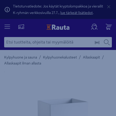
Tietoturvatiedote: Jos käytät kryptolompakkoa ja vierailit
K-ryhmän verkkosivuilla 27.7.,
lue tärkeät lisätiedot
.
/
/
/
Kylpyhuone ja sauna
Kylpyhuonekalusteet
Allaskaapit
Allaskaapit ilman allasta
Yksityiskohtainen kuvaus löytyy Tuotteen kuvaus -maamerki