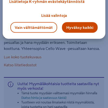
Lisätietoja K-ryhmän evästekäytännöistä
Allaskaappi Cello Wave L49cm S38cm
valkoinen 2 vetolaatikkoa
Lisää valintoja
Tuotenumero
:
501999729
EAN-koodi
:
6438313491187
Vain välttämättömät
Hyväksy kaikki
Mattavalkoinen allaskaappi kalvopinnoitettua MDF-levyä,
kaksi vetolaatikkoa. L49 x S38 x K50 cm. Vetimet,
pesuallas ja hana myydään erikseen. Toimitetaan
koottuna. Yhteensopiva Cello Wave -pesualtaan kanssa.
Lue koko tuotekuvaus
Katso liitetiedostot
Uutta! Myymäläkohtaisia tuotteita saatavilla nyt
myös verkosta!
Tämä tuote myydään valitsemasi myymälän hinnalla
(katso hinta ja saatavuus tästä)
Tuotteen voi noutaa ilmaiseksi niistä myymälöistä,
joista tuotetta on heti saatavilla