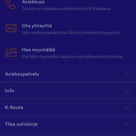
Asiakkuus
Tutustu eri asiakkuusvaihtoehtoihin K-Raudassa.
Ota yhteyttä
Jätä meille palautetta tai lähetä yhteydenottopyyntö.
Hae myymälää
Etsi lähin myymäläsi laajasta myymäläverkostostamme
Asiakaspalvelu
Info
K-Rauta
Tilaa uutiskirje