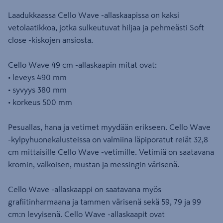
Laadukkaassa Cello Wave -allaskaapissa on kaksi
vetolaatikkoa, jotka sulkeutuvat hiljaa ja pehmeästi Soft
close -kiskojen ansiosta.
Cello Wave 49 cm -allaskaapin mitat ovat:
• leveys 490 mm
• syvyys 380 mm
• korkeus 500 mm
Pesuallas, hana ja vetimet myydään erikseen. Cello Wave
-kylpyhuonekalusteissa on valmiina läpiporatut reiät 32,8
cm mittaisille Cello Wave -vetimille. Vetimiä on saatavana
kromin, valkoisen, mustan ja messingin värisenä.
Cello Wave -allaskaappi on saatavana myös
grafiitinharmaana ja tammen värisenä sekä 59, 79 ja 99
cm:n levyisenä. Cello Wave -allaskaapit ovat