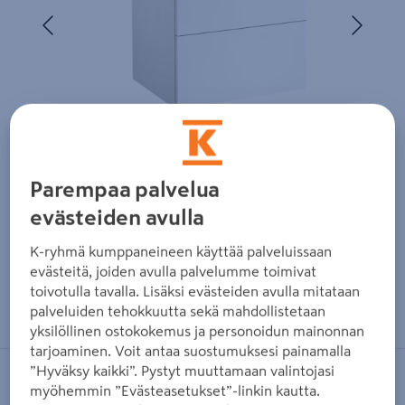
Edellinen
Seura
Parempaa palvelua
evästeiden avulla
K-ryhmä kumppaneineen käyttää palveluissaan
evästeitä, joiden avulla palvelumme toimivat
toivotulla tavalla. Lisäksi evästeiden avulla mitataan
Zoomaa kuvaa sormilla kosketusnäytöllä
palveluiden tehokkuutta sekä mahdollistetaan
yksilöllinen ostokokemus ja personoidun mainonnan
tarjoaminen. Voit antaa suostumuksesi painamalla
”Hyväksy kaikki”. Pystyt muuttamaan valintojasi
CELLO
myöhemmin ”Evästeasetukset”-linkin kautta.