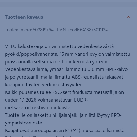
Tuotteen kuvaus
Tuotenumero
:
502819794
EAN-koodi
:
6418873011124
VIILU kalustesarja on valmistettu vedenkestävästä
pyökki/poppelivanerista. 15 mm vanerilevy on valmistettu
prässäämällä seitsemän eri puukerrosta yhteen.
Vedenkestävä liima, ympäri laminoitu 0,6 mm HPL-kalvo
ja polyuretaaniliimalla liimattu ABS-reunalista takaavat
kaappien täyden vedenkestävyyden.
Kaikki puuaines tulee FSC-sertifioiduista metsistä ja on
uuden 1.1.2026 voimaanastuvan EUDR-
metsäkatodirektiivin mukaista.
Tuotteille on laskettu hiilijalanjälki ja niiltä löytyy EPD-
ympäristöseloste.
Kaapit ovat eurooppalaisen E1 (M1) mukaisia, eikä niistä