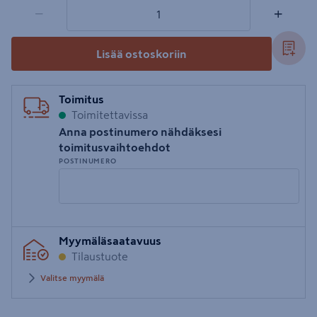
1 tuotetta
Määrä
−
+
Lisää ostoskoriin
Toimitus
Toimitettavissa
Anna postinumero nähdäksesi
toimitusvaihtoehdot
POSTINUMERO
Syötä
Myymäläsaatavuus
postinumero
Tilaustuote
Valitse myymälä