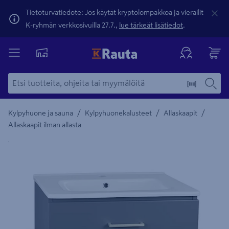
Tietoturvatiedote: Jos käytät kryptolompakkoa ja vierailit
K-ryhmän verkkosivuilla 27.7.,
lue tärkeät lisätiedot
.
/
/
/
Kylpyhuone ja sauna
Kylpyhuonekalusteet
Allaskaapit
Allaskaapit ilman allasta
Yksityiskohtainen kuvaus löytyy Tuotteen kuvaus -maamerki