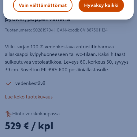
Allaskaappi Tammiholma Viilu ltk
Vain välttämättömät
Hyväksy kaikki
antrasiitti 60x39x50cm
pyökki/poppelivaneria
Tuotenumero
:
502819794
EAN-koodi
:
6418873011124
Viilu-sarjan 100 % vedenkestävä antrasiitinharmaa
allaskaappi kylpyhuoneeseen tai wc-tilaan. Kaksi hitaasti
sulkeutuvaa vetolaatikkoa. Leveys 60, korkeus 50, syvyys
39 cm. Soveltuu ML39G-600 posliiniallastasolle.
vedenkestävä
Lue koko tuotekuvaus
Hinta verkkokaupassa
529€/kpl
529 €
/ kpl