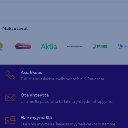
Maksutavat
Asiakkuus
Tutustu eri asiakkuusvaihtoehtoihin K-Raudassa.
Ota yhteyttä
Jätä meille palautetta tai lähetä yhteydenottopyyntö.
Hae myymälää
Etsi lähin myymäläsi laajasta myymäläverkostostamme