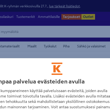
lit K-ryhmän verkkosivuilla 27.7.,
lue tärkeät lisätiedot
.
ssilaskuri
Tuotemerkit
Ammattilaisille
Tarjoukset
Outlet
ntamateriaalit
Maalit
Työkalut
Piha
Sähkö ja valaisimet
maamerkistä
FINNMIRROR
Allastaso Finnm
paa palvelua evästeiden avulla
valkoinen valum
kumppaneineen käyttää palveluissaan evästeitä, joiden avulla
me toimivat toivotulla tavalla. Lisäksi evästeiden avulla mitata
Tuotenumero
:
500797401
EA
den tehokkuutta sekä mahdollistetaan yksilöllinen ostokokemus 
dun mainonnan tarjoaminen. Voit antaa suostumuksesi painama
Valkoinen valumarmorialla