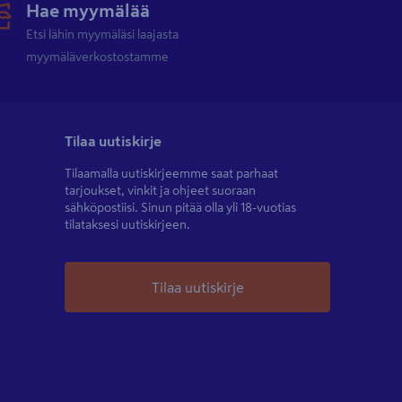
Hae myymälää
Etsi lähin myymäläsi laajasta
myymäläverkostostamme
Tilaa uutiskirje
Tilaamalla uutiskirjeemme saat parhaat
tarjoukset, vinkit ja ohjeet suoraan
sähköpostiisi. Sinun pitää olla yli 18-vuotias
tilataksesi uutiskirjeen.
Tilaa uutiskirje