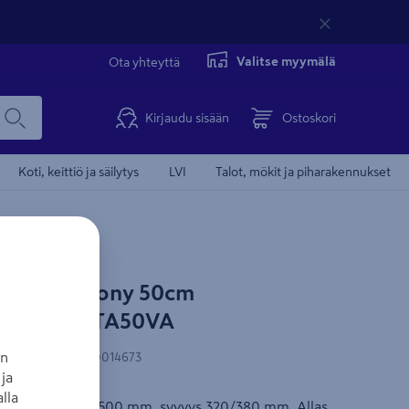
Valitse myymälä
Ota yhteyttä
Kirjaudu sisään
Ostoskori
Koti, keittiö ja säilytys
LVI
Talot, mökit ja piharakennukset
irror Harmony 50cm
armori ALTA50VA
an
N-koodi
:
6410640014673
ja
lla
s. Mitat: leveys 500 mm, syvyys 320/380 mm. Allas