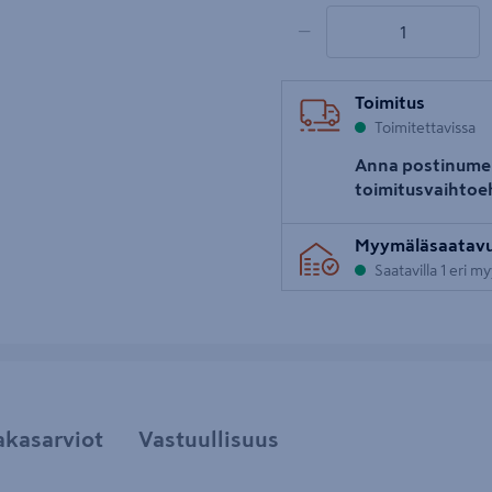
1 tuotetta
Määrä
−
Toimitus
Toimitettavissa
Anna postinume
toimitusvaihtoe
Myymäläsaatav
Saatavilla 1 eri m
akasarviot
Vastuullisuus