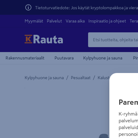
Tietoturvatiedote: Jos käytät kryptolompakkoa ja vierai
Myymälät
Palvelut
Varaa aika
Inspiraatio ja ohjeet
Tera
Rakennusmateriaalit
Puutavara
Kylpyhuone ja sauna
Pi
/
/
Kylpyhuone ja sauna
Pesualtaat
Kalustepesualtaat
Yksityiskohtainen kuvaus löytyy Tuotteen kuvaus -
Parem
K-ryhmä 
palvelum
palvelui
personoi