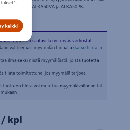
tukset”-
n allaskaappeihin ALKA50VA ja ALKA50PB.
y kaikki
aisia tuotteita saatavilla nyt myös verkosta!
ään valitsemasi myymälän hinnalla
(katso hinta ja
aa ilmaiseksi niistä myymälöistä, joista tuotetta
s tilata toimitettuna, jos myymälä tarjoaa
 tuotteen hinta voi muuttua myymälävalinnan tai
n mukaan
/kpl
/ kpl