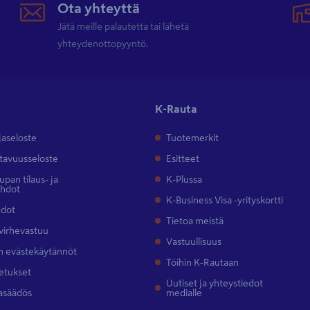
Ota yhteyttä
Jätä meille palautetta tai lähetä
yhteydenottopyyntö.
K-Rauta
jaseloste
Tuotemerkit
tavuusseloste
Esitteet
pan tilaus- ja
K-Plussa
ehdot
K-Business Visa -yrityskortti
hdot
Tietoa meistä
 virhevastuu
Vastuullisuus
 evästekäytännöt
Töihin K-Rautaan
etukset
Uutiset ja yhteystiedot
asäädös
medialle