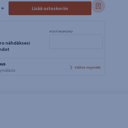
+
Lisää ostoskoriin
POSTINUMERO
ro nähdäksesi
hdot
Syötä
uus
postinumero
Valitse myymälä
yymälästä