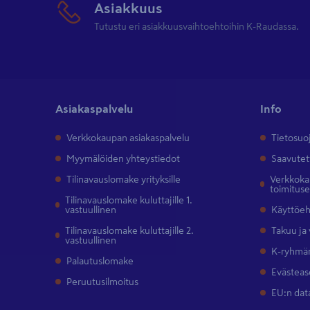
Asiakkuus
Tutustu eri asiakkuusvaihtoehtoihin K-Raudassa.
Asiakaspalvelu
Info
Verkkokaupan asiakaspalvelu
Tietosuo
Myymälöiden yhteystiedot
Saavutet
Tilinavauslomake yrityksille
Verkkokau
toimitus
Tilinavauslomake kuluttajille 1.
vastuullinen
Käyttöe
Tilinavauslomake kuluttajille 2.
Takuu ja
vastuullinen
K-ryhmän
Palautuslomake
Evästeas
Peruutusilmoitus
EU:n dat