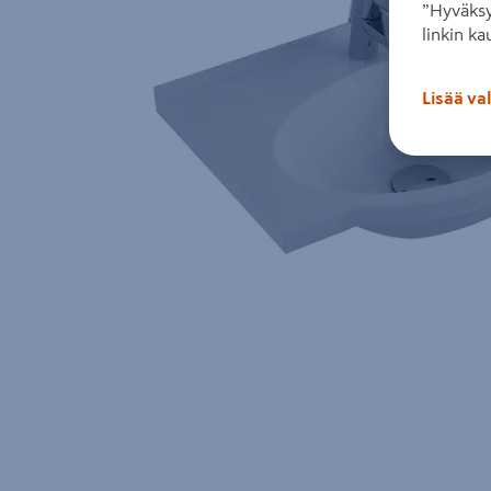
”Hyväksy
linkin ka
Lisää va