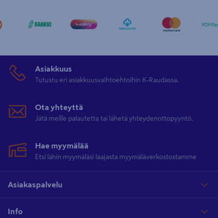
Asiakkuus
Tutustu eri asiakkuusvaihtoehtoihin K-Raudassa.
Ota yhteyttä
Jätä meille palautetta tai lähetä yhteydenottopyyntö.
Hae myymälää
Etsi lähin myymäläsi laajasta myymäläverkostostamme
Asiakaspalvelu
Info