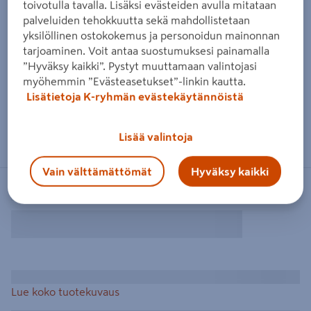
toivotulla tavalla. Lisäksi evästeiden avulla mitataan
palveluiden tehokkuutta sekä mahdollistetaan
yksilöllinen ostokokemus ja personoidun mainonnan
tarjoaminen. Voit antaa suostumuksesi painamalla
”Hyväksy kaikki”. Pystyt muuttamaan valintojasi
myöhemmin ”Evästeasetukset”-linkin kautta.
Lisätietoja K-ryhmän evästekäytännöistä
Lisää valintoja
Vain välttämättömät
Hyväksy kaikki
Lue koko tuotekuvaus