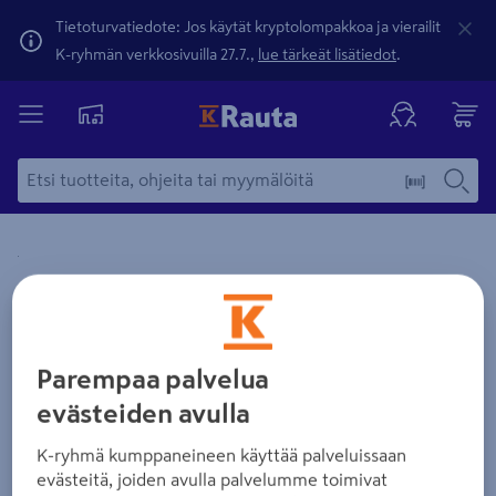
Tietoturvatiedote: Jos käytät kryptolompakkoa ja vierailit
K-ryhmän verkkosivuilla 27.7.,
lue tärkeät lisätiedot
.
Yksityiskohtainen kuvaus löytyy Tuotteen kuvaus -maamerki
Zoomaa kuvaa sormilla kosketusnäytöllä
Parempaa palvelua
evästeiden avulla
K-ryhmä kumppaneineen käyttää palveluissaan
evästeitä, joiden avulla palvelumme toimivat